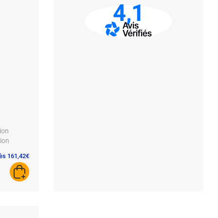
4,1
ion
-ion
dès 161,42€
AJOUTER AU PANIER