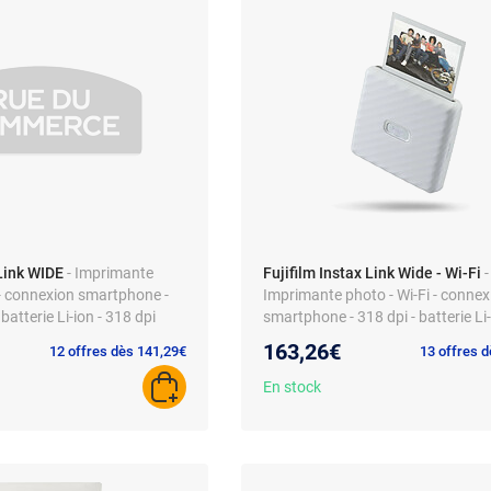
 Link WIDE
- Imprimante
Fujifilm Instax Link Wide - Wi-Fi
-
- connexion smartphone -
Imprimante photo - Wi-Fi - connex
 batterie Li-ion - 318 dpi
smartphone - 318 dpi - batterie Li
163,26€
12 offres dès 141,29€
13 offres 
En stock
AJOUTER AU PANIER