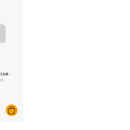
 Link
-
on
AJOUTER AU PANIER