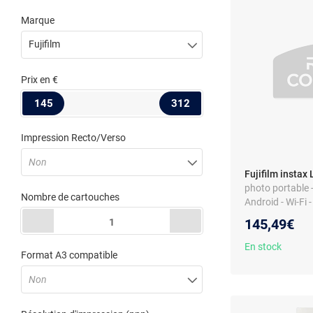
Marque
Fujifilm
Prix
en €
145
312
Impression Recto/Verso
Non
Fujifilm instax
photo portable 
Nombre de cartouches
Android - Wi-Fi -
145,49€
1
En stock
Format A3 compatible
Non