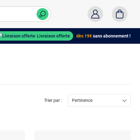
Livraison offerte
dès 19€
sans abonnement !
Trier par :
Pertinence