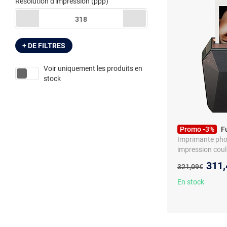
Résolution d'impression
(ppp)
318
+ DE FILTRES
Voir uniquement les produits en
stock
Promo -3%
Fu
Imprimante photo
impression coul
Nouv
311,
Ancien prix :
321,09€
En stock