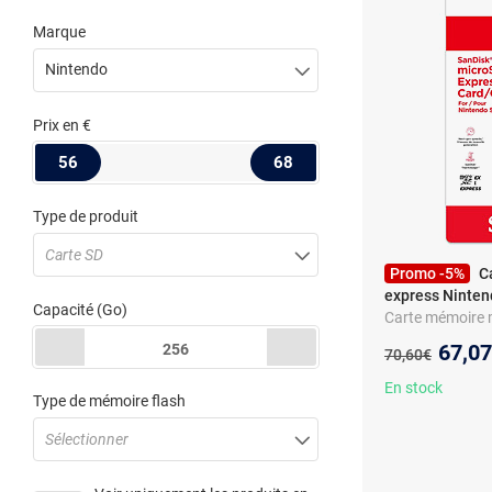
Marque
Nintendo
Prix
en €
56
68
Type de produit
Carte SD
Promo -5%
C
express Ninten
Capacité
(Go)
Carte mémoire 
SanDisk (Ninten
Nouve
67,0
256
Ancien prix :
70,60€
En stock
Type de mémoire flash
Sélectionner