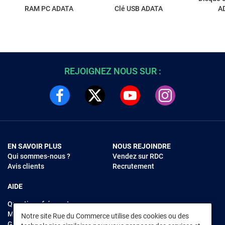
RAM PC ADATA
Clé USB ADATA
A
REJOIGNEZ NOUS SUR :
EN SAVOIR PLUS
NOUS REJOINDRE
Qui sommes-nous ?
Vendez sur RDC
Avis clients
Recrutement
AIDE
Questions fréquentes
Modes de règlements
Notre site Rue du Commerce utilise des cookies ou des
Garantie et retours