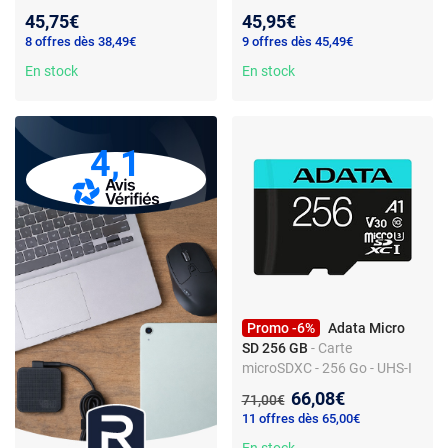
MB/s lecture - 60 MB/s
45,75€
45,95€
écriture
8 offres dès 38,49€
9 offres dès 45,49€
En stock
En stock
4,1
Promo -6%
Adata Micro
SD 256 GB
- Carte
microSDXC - 256 Go - UHS-I
U3 - Vitesse élevée -
Nouveau prix :
66,08€
Ancien prix :
71,00€
Adaptateur SD inclus - Adata
11 offres dès 65,00€
En stock