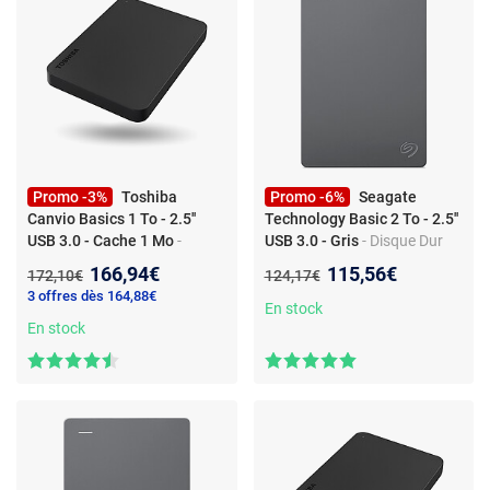
Promo -3%
Toshiba
Promo -6%
Seagate
Canvio Basics 1 To - 2.5''
Technology Basic 2 To - 2.5''
USB 3.0 - Cache 1 Mo
-
USB 3.0 - Gris
- Disque Dur
Disque Dur Externe - USB 3.0
Externe - USB 3.0 2.5''
Nouveau prix :
Nouveau prix :
166,94€
115,56€
Ancien prix :
Ancien prix :
172,10€
124,17€
2.5'' - Cache 1 Mo
3 offres dès 164,88€
En stock
En stock