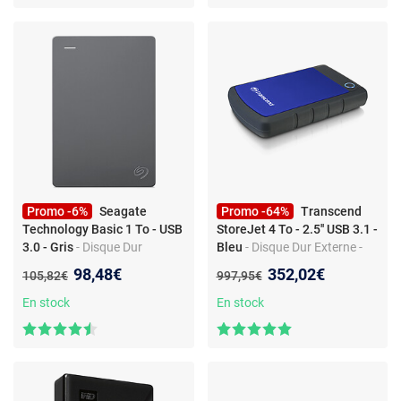
Promo -6%
Seagate
Promo -64%
Transcend
Technology Basic 1 To - USB
StoreJet 4 To - 2.5'' USB 3.1 -
3.0 - Gris
- Disque Dur
Bleu
- Disque Dur Externe -
Externe - USB 3.0
USB 3.1 2.5''
Nouveau prix :
Nouveau prix :
98,48€
352,02€
Ancien prix :
Ancien prix :
105,82€
997,95€
En stock
En stock