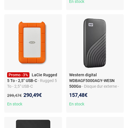
En stock
Promo -3%
LaCie Rugged
Western digital
5 To - 2,5" USB-C
- Rugged 5
WDBAGF5000AGY-WESN
To - 2,5" USB-C
500Go
- Disque dur externe -
USB 3.2 - USB Type-C - gris -
Nouveau prix :
290,49€
157,48€
Ancien prix :
299,47€
pour PC et portable
En stock
En stock