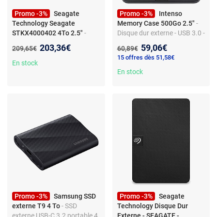
Promo -3%
Seagate
Promo -3%
Intenso
Technology Seagate
Memory Case 500Go 2.5"
-
STKX4000402 4To 2.5"
-
Disque dur externe - USB 3.0 -
Disque dur externe - Pour
5400 tr/min - 8 Mo cache -
Nouveau prix :
Nouveau prix :
203,36€
59,06€
Ancien prix :
Ancien prix :
209,65€
60,89€
Xbox - USB 3.2 - USB 3.0/2.0
2.5" - noir
15 offres dès 51,58€
- Noir
En stock
En stock
Promo -3%
Samsung SSD
Promo -3%
Seagate
externe T9 4 To
- SSD
Technology Disque Dur
externe USB-C 3.2 portable 4
Externe - SEAGATE -