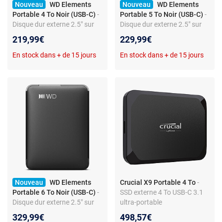
Nouveau
WD Elements
Nouveau
WD Elements
Portable 4 To Noir (USB-C)
-
Portable 5 To Noir (USB-C)
-
Disque dur externe 2.5" sur
Disque dur externe 2.5" sur
port USB-C 3.0 / USB 2.0
port USB-C 3.0 / USB 2.0
219,99€
229,99€
En stock dans + de 15 jours
En stock dans + de 15 jours
Nouveau
WD Elements
Crucial X9 Portable 4 To
-
Portable 6 To Noir (USB-C)
-
SSD externe 4 To USB-C 3.1
Disque dur externe 2.5" sur
ultra-portable
port USB-C 3.0 / USB 2.0
329,99€
498,57€