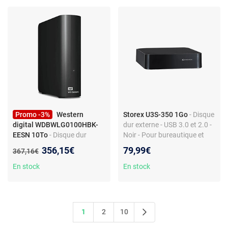
Promo -3%
Western
Storex U3S-350 1Go
- Disque
digital WDBWLG0100HBK-
dur externe - USB 3.0 et 2.0 -
EESN 10To
- Disque dur
Noir - Pour bureautique et
externe - USB 3.0 et 2.0 - noir
portable
Nouveau prix :
356,15€
79,99€
Ancien prix :
367,16€
- pour ordinateur de bureau
En stock
En stock
1
2
10