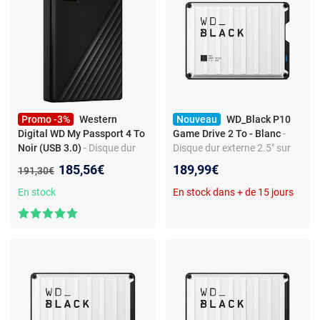
Promo -3%
Western
Nouveau
WD_Black P10
Digital WD My Passport 4 To
Game Drive 2 To - Blanc
-
Noir (USB 3.0)
- Disque dur
Disque dur externe 2.5" sur
externe 2.5" sur port USB 3.0
port USB 3.0 optimisé pour
Nouveau prix :
185,56€
189,99€
Ancien prix :
191,30€
les consoles de jeux PS4/PS5
En stock
En stock dans + de 15 jours