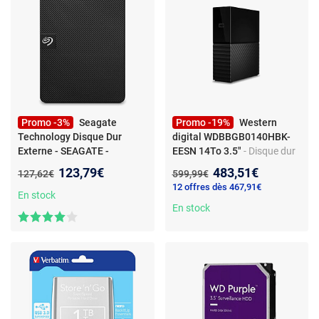
Promo -3%
Seagate
Promo -19%
Western
Technology Disque Dur
digital WDBBGB0140HBK-
Externe - SEAGATE -
EESN 14To 3.5"
- Disque dur
Expansion Portable - 2 To -
externe - USB 3.0 -
Nouveau prix :
Nouveau prix :
123,79€
483,51€
Ancien prix :
Ancien prix :
127,62€
599,99€
USB 3.0 (STKM2000400)
-
compatible USB 2.0 - noir -
12 offres dès 467,91€
Seagate Expansion Portable
usage multimédia et
En stock
2To HDD Expansion Portable
bureautique
En stock
2To HDD USB3.0 2.5p RTL
external