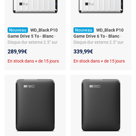
Nouveau
WD_Black P10
Nouveau
WD_Black P10
Game Drive 5 To - Blanc
-
Game Drive 6 To - Blanc
-
Disque dur externe 2.5" sur
Disque dur externe 2.5" sur
port USB 3.0 optimisé pour
port USB 3.0 optimisé pour
289,99€
339,99€
les consoles de jeux PS4/PS5
les consoles de jeux PS4/PS5
En stock dans + de 15 jours
En stock dans + de 15 jours