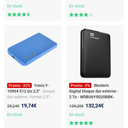
En stock
En stock
Promo -32%
Yonis Y-
Promo -5%
Western
10964 512 Go 2,5"
- Disque
Digital Disque dur externe -
dur externe - format 2,5" -
2 To - WDBU6Y0020BBK-
USB 2.0 - compatible PC
EESN - Noir
- Disque dur
Nouveau prix :
Nouveau prix :
19,74€
132,24€
Ancien prix :
Ancien prix :
29,24€
139,20€
portable et bureau - bleu
externe 2.5'' sur port USB 3.0
En stock
En stock