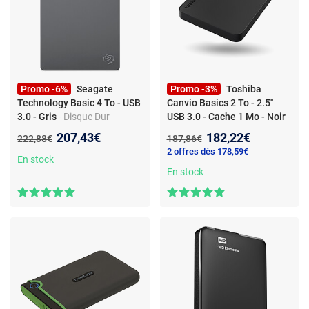
Promo -6%
Seagate
Promo -3%
Toshiba
Technology Basic 4 To - USB
Canvio Basics 2 To - 2.5''
3.0 - Gris
- Disque Dur
USB 3.0 - Cache 1 Mo - Noir
-
Externe - USB 3.0
Disque Dur Externe - USB 3.0
Nouveau prix :
Nouveau prix :
207,43€
182,22€
Ancien prix :
Ancien prix :
222,88€
187,86€
2.5'' - Cache 1 Mo
2 offres dès 178,59€
En stock
En stock