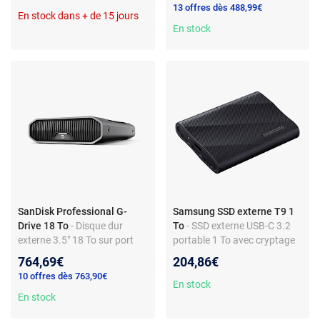
13 offres dès 488,99€
En stock dans + de 15 jours
En stock
SanDisk Professional G-
Samsung SSD externe T9 1
Drive 18 To
- Disque dur
To
- SSD externe USB-C 3.2
externe 3.5" 18 To sur port
portable 1 To avec cryptage
USB-C 3.1 (PC/Mac)
des données (AES 256 bits)
764,69€
204,86€
10 offres dès 763,90€
En stock
En stock