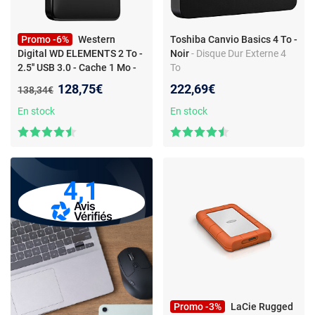
Promo -6%
Western
Toshiba Canvio Basics 4 To -
Digital WD ELEMENTS 2 To -
Noir
- Disque Dur Externe 4
2.5'' USB 3.0 - Cache 1 Mo -
To
Noir
- Disque Dur Externe -
Nouveau prix :
128,75€
222,69€
Ancien prix :
138,34€
USB 3.0 2.5'' - Cache 1 Mo
En stock
En stock
4,1
Promo -3%
LaCie Rugged