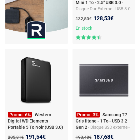
Mini 1 To - 2.5'' USB 3.0
-
Disque Dur Externe - USB 3.0
2.5''
Nouveau prix :
128,53€
Ancien prix :
132,50€
En stock
Promo -6%
Western
Promo -3%
Samsung T7
Digital WD Elements
Gris titane - 1 To - USB 3.2
Portable 5 To Noir (USB 3.0)
Gen 2
- Disque SSD externe -
- Disque dur externe 2.5" sur
USB 3.2 Gen 2 - 1050 Mo/s
Nouveau prix :
Nouveau prix :
191,54€
187,68€
Ancien prix :
Ancien prix :
205,81€
193,48€
port USB 3.0 / USB 2.0