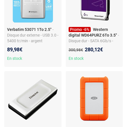
Verbatim 53071 1To 2.5"
-
Promo -6%
Western
Disque dur externe - USB 3.0 -
digital WD64PURZ 6To 3.5"
-
5400 tr/min - argent
Disque dur - SATA 6Gb/s -
5400 tr/min - violet - usage
Nouveau prix :
89,98€
280,12€
Ancien prix :
300,98€
serveur
En stock
En stock