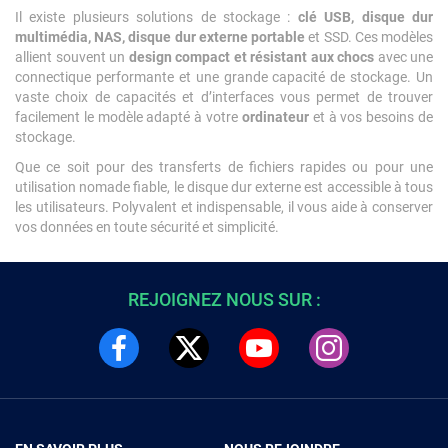
Il existe plusieurs solutions de stockage :
clé USB, disque dur
multimédia, NAS, disque dur externe portable
et SSD. Ces modèles
allient souvent un
design compact et résistant aux chocs
avec une
connectique performante et une grande capacité de stockage. Un
vaste choix de capacités et d’interfaces vous permet de trouver
facilement le modèle adapté à votre
ordinateur
et à vos besoins de
stockage.
Que ce soit pour des transferts de fichiers rapides ou pour une
utilisation nomade fiable, le disque dur externe est accessible à tous
les utilisateurs. Polyvalent et indispensable, il vous aide à conserver
vos données en toute sécurité et simplicité.
REJOIGNEZ NOUS SUR :