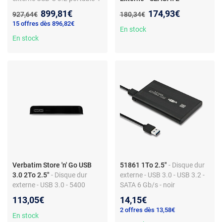
To avec cryptage des
Expansion Portable - 4 To -
Nouveau prix :
Nouveau prix :
899,81€
174,93€
Ancien prix :
Ancien prix :
927,64€
180,34€
données (AES 256 bits)
USB 3.0 (STKM4000400)
-
15 offres dès 896,82€
Seagate Expansion Portable
En stock
En stock
4To HDD Expansion Portable
4To HDD USB3.0 2.5p RTL
external
Verbatim Store 'n' Go USB
51861 1To 2.5"
- Disque dur
3.0 2To 2.5"
- Disque dur
externe - USB 3.0 - USB 3.2 -
externe - USB 3.0 - 5400
SATA 6 Gb/s - noir
tr/min - compatible USB 2.0 -
113,05€
14,15€
micro-USB
2 offres dès 13,58€
En stock