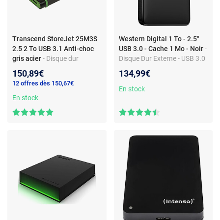
Transcend StoreJet 25M3S
Western Digital 1 To - 2.5''
2.5 2 To USB 3.1 Anti-choc
USB 3.0 - Cache 1 Mo - Noir
-
gris acier
- Disque dur
Disque Dur Externe - USB 3.0
externe 2.5 USB 3.1
2.5'' - Cache 1 Mo
150,89€
134,99€
TS2TSJ25M3S
12 offres dès 150,67€
En stock
En stock