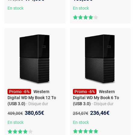
En stock
En stock
Promo -6%
Western
Promo -6%
Western
Digital WD My Book 12 To
Digital WD My Book 6 To
(USB 3.0)
- Disque dur
(USB 3.0)
- Disque dur
externe 3.5" sur port USB 3.0
externe 3.5" sur port USB 3.0
Nouveau prix :
Nouveau prix :
380,65€
236,46€
Ancien prix :
Ancien prix :
409,00€
254,07€
En stock
En stock