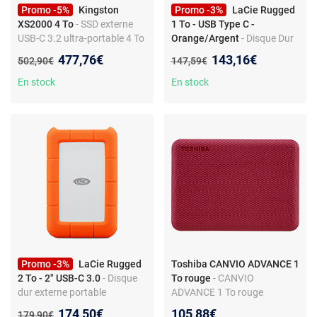
Promo -5%
Kingston
Promo -3%
LaCie Rugged
XS2000 4 To
- SSD externe
1 To - USB Type C -
USB-C 3.2 ultra-portable 4 To
Orange/Argent
- Disque Dur
Externe - USB Type C
Nouveau prix :
Nouveau prix :
477,76€
143,16€
Ancien prix :
Ancien prix :
502,90€
147,59€
En stock
En stock
Promo -3%
LaCie Rugged
Toshiba CANVIO ADVANCE 1
2 To - 2" USB-C 3.0
- Disque
To rouge
- CANVIO
dur externe portable
ADVANCE 1 To rouge
antichoc - USB-C 3.0
Nouveau prix :
174,50€
105,88€
Ancien prix :
179,90€