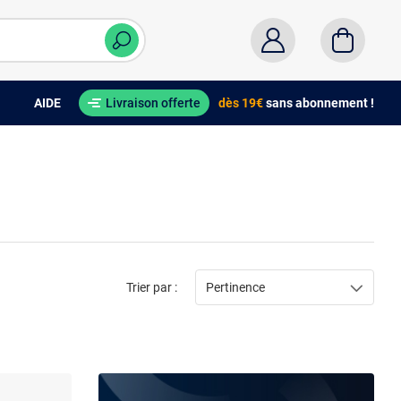
AIDE
Livraison offerte
dès 19€
sans abonnement !
Trier par :
Pertinence