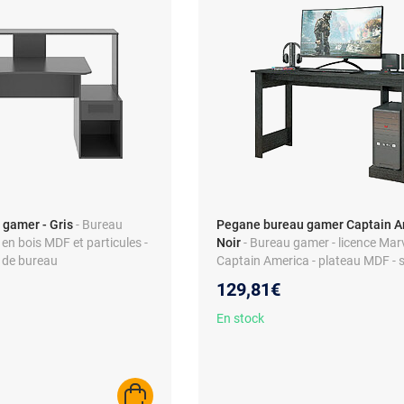
gamer - Gris
- Bureau
Pegane bureau gamer Captain A
en bois MDF et particules -
Noir
- Bureau gamer - licence Mar
 de bureau
Captain America - plateau MDF - 
bois noire
129,81€
En stock
AJOUTER AU PANIER