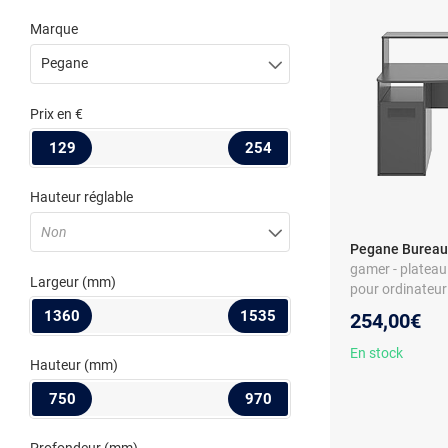
Marque
Pegane
Prix
en €
129
254
Hauteur réglable
Non
Pegane Bureau 
gamer - plateau 
Largeur
(mm)
pour ordinateur
1360
1535
254,00€
En stock
Hauteur
(mm)
750
970