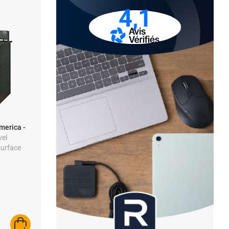
4,1
merica -
vel
surface
AJOUTER AU PANIER