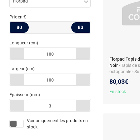
Florpad
Prix
en €
80
83
Longueur
(cm)
100
Florpad Tapis 
Noir
- Tapis de
Largeur
(cm)
octogonale - Su
100
80,03€
En stock
Epaisseur
(mm)
3
Voir uniquement les produits en
stock