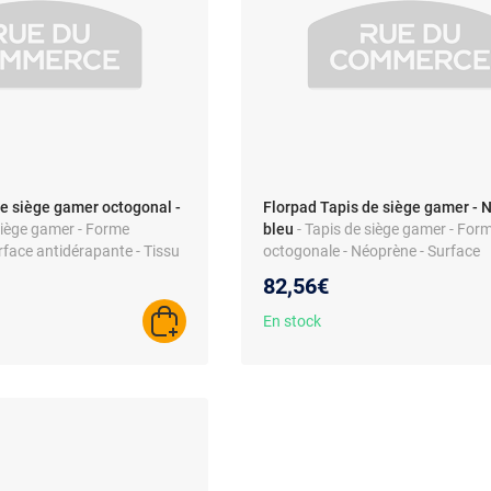
de siège gamer octogonal -
Florpad Tapis de siège gamer - N
 siège gamer - Forme
bleu
- Tapis de siège gamer - For
rface antidérapante - Tissu
octogonale - Néoprène - Surface
antidérapante
82,56€
En stock
AJOUTER AU PANIER