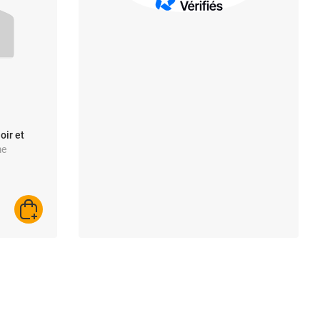
oir et
me
AJOUTER AU PANIER