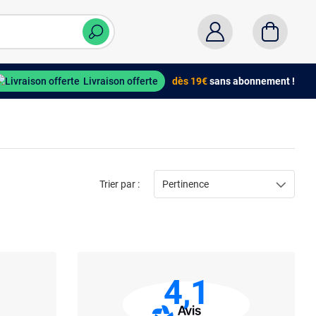
Livraison offerte
dès 19€
sans abonnement !
Trier par :
Pertinence
4,1