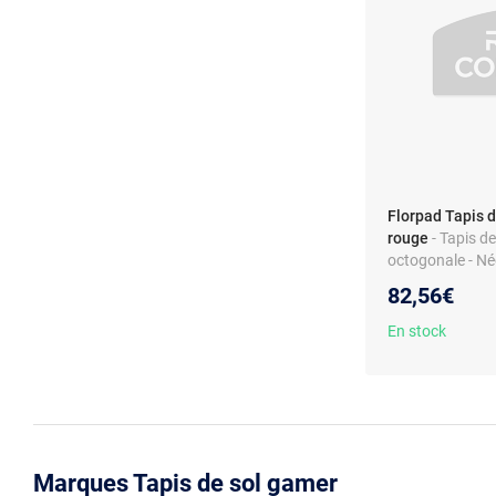
Florpad Tapis d
rouge
- Tapis d
octogonale - Né
antidérapante
82,56€
En stock
Marques Tapis de sol gamer