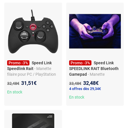
Promo -3%
Speed Link
Promo -3%
Speed Link
Speedlink Rait
- Manette
SPEEDLINK RAIT Bluetooth
filaire pour PC / PlayStation
Gamepad
- Manette
3 / Nintendo Switch
Bluetooth - Compatible
Nouveau prix :
Nouveau prix :
31,51€
32,48€
Ancien prix :
Ancien prix :
32,48€
33,48€
Nintendo Switch/OLED -
4 offres dès 29,34€
Finition caoutchouc noir
En stock
En stock