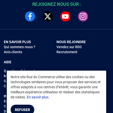
REJOIGNEZ NOUS SUR :
EN SAVOIR PLUS
NOUS REJOINDRE
Qui sommes-nous ?
Vendez sur RDC
Avis clients
Recrutement
AIDE
Questions fréquentes
Modes de règlements
Notre site Rue du Commerce utilise des cookies ou des
Garantie et retours
technologies similaires pour vous proposer des services et
Contacter Rue du Commerce
offres adaptés à vos centres d’intérêt, vous garantir une
meilleure expérience utilisateur et réaliser des statistiques
INFORMATIONS LÉGALES
RENDEZ-VOUS SUR L'APP
de visites.
En savoir plus.
Environnement
CGV
/
CGU Marketplace
REFUSER
Données personnelles
/