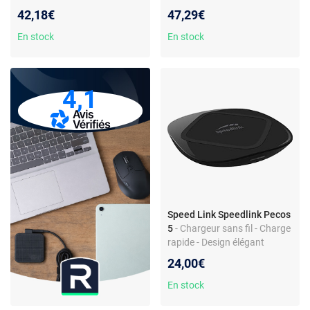
USB-C PS5 - Longueur 3 m -
Nintendo Switch
42,18€
47,29€
Compatible smartphones
En stock
En stock
4,1
Speed Link Speedlink Pecos
5
- Chargeur sans fil - Charge
rapide - Design élégant
24,00€
En stock