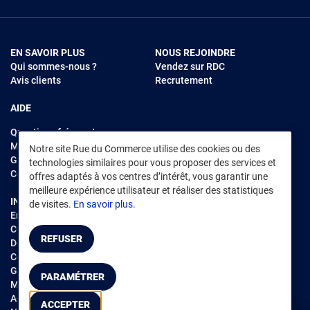
EN SAVOIR PLUS
NOUS REJOINDRE
Qui sommes-nous ?
Vendez sur RDC
Avis clients
Recrutement
AIDE
Questions fréquentes
Modes de règlements
Notre site Rue du Commerce utilise des cookies ou des
Garantie et retours
technologies similaires pour vous proposer des services et
Contacter Rue du Commerce
offres adaptés à vos centres d’intérêt, vous garantir une
meilleure expérience utilisateur et réaliser des statistiques
INFORMATIONS LÉGALES
RENDEZ-VOUS SUR L'APP
de visites.
En savoir plus.
Environnement
CGV
/
CGU Marketplace
REFUSER
Données personnelles
/
Cookies
Gérer mes cookies
PARAMÉTRER
Mentions légales
Accessibilité : non conforme
ACCEPTER