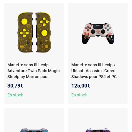
capteurs de mouvement,
autonomie =10h
Manette sans fil Lexip
Manette sans fil Lexip x
Adventure Twin Pads Magic
Ubisoft Assasin s Creed
Steelplay Marron pour
Shadows pour PS4 et PC
-
Nintendo Switch™ et
Manette sans fil Lexip x
30,79€
125,00€
Nintendo Switch™ modèle
Ubisoft Assasin's Creed
OLED
Shadows pour PS4 et PC
En stock
En stock