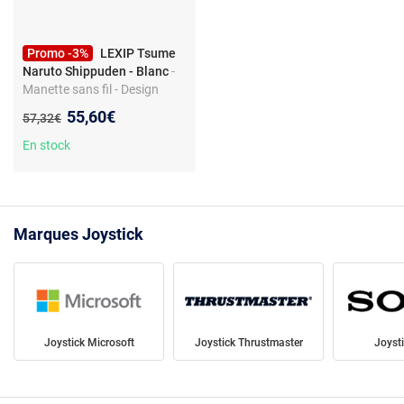
Promo -3%
LEXIP Tsume
Naruto Shippuden - Blanc
-
Manette sans fil - Design
inspiré de Naruto
Nouveau prix :
55,60€
Ancien prix :
57,32€
En stock
Marques Joystick
Joystick Microsoft
Joystick Thrustmaster
Joyst