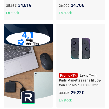
Nintendo Switch™ et
Leveling 3 coques
Nouveau prix :
Nouveau prix :
34,61€
24,70€
Ancien prix :
Ancien prix :
35,68€
26,00€
Nintendo Switch™ modèle
OLED
En stock
En stock
4,1
Promo -3%
Lexip Twin
Pads Manettes sans fil Joy-
Con 10h Noir
- LEXIP Twin
Pads - Paire de manettes
Nouveau prix :
29,22€
Ancien prix :
30,12€
sans fil noir compatibles
Nintendo Switch et Nintendo
En stock
Switch 2, vibration HD,