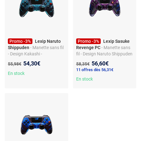
Promo -3%
Lexip Naruto
Promo -3%
Lexip Sasuke
Shippuden
- Manette sans fil
Revenge PC
- Manette sans
- Design Kakashi -
fil - Design Naruto Shippuden
Compatible PC
Nouveau prix :
Nouveau prix :
54,30€
56,60€
Ancien prix :
Ancien prix :
55,98€
58,35€
11 offres dès 56,31€
En stock
En stock