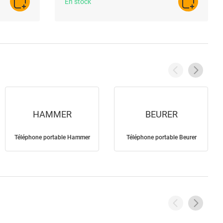
En stock
AJOUTER AU PANIER
AJOUTER A
HAMMER
BEURER
Téléphone portable Hammer
Téléphone portable Beurer