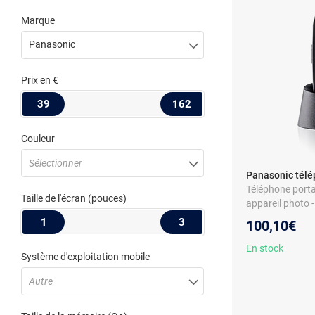
Marque
Panasonic
Prix
en €
39
162
Couleur
Sélectionner
Panasonic télé
Téléphone portab
Taille de l'écran
(pouces)
appareil photo 
1
3
100,10€
En stock
Système d'exploitation mobile
Autre