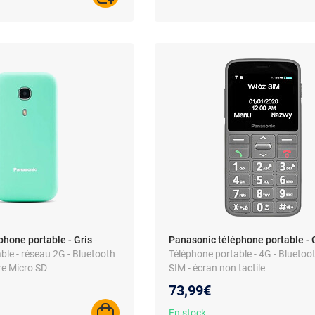
phone portable - Gris
-
Panasonic téléphone portable - 
ble - réseau 2G - Bluetooth
Téléphone portable - 4G - Bluetoot
re Micro SD
SIM - écran non tactile
73,99€
En stock