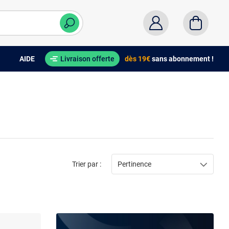
AIDE
Livraison offerte
dès 19€
sans abonnement !
Trier par :
Pertinence