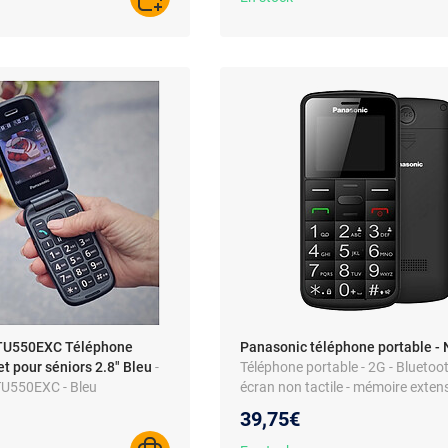
AJOUTER AU PANIER
TU550EXC Téléphone
Panasonic téléphone portable - 
et pour séniors 2.8" Bleu
-
Téléphone portable - 2G - Bluetoot
U550EXC - Bleu
écran non tactile - mémoire extens
appareil photo
39,75€