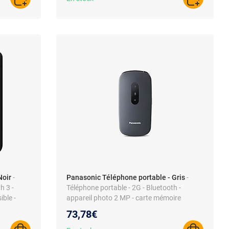
AJOUTER AU PANIER
AJOUTER A
Noir
-
Panasonic Téléphone portable - Gris
-
h 3 -
Téléphone portable - 2G - Bluetooth -
ible -
appareil photo 2 MP - carte mémoire
73,78€