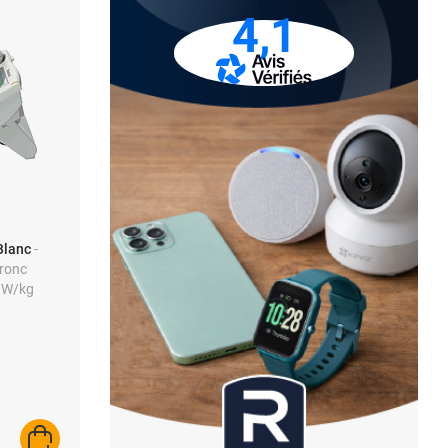
4,1
Blanc
-
tronc
 W/kg
AJOUTER AU PANIER