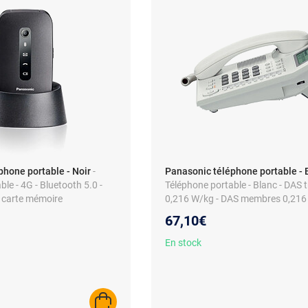
phone portable - Noir
-
Panasonic téléphone portable - 
le - 4G - Bluetooth 5.0 -
Téléphone portable - Blanc - DAS 
- carte mémoire
0,216 W/kg - DAS membres 0,216
67,10€
En stock
AJOUTER AU PANIER