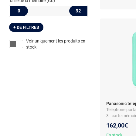
Taille de la mémoire
(Go)
0
32
+ DE FILTRES
Voir uniquement les produits en
stock
Panasonic télé
Téléphone porta
3 - carte mémoi
162,00€
En stock