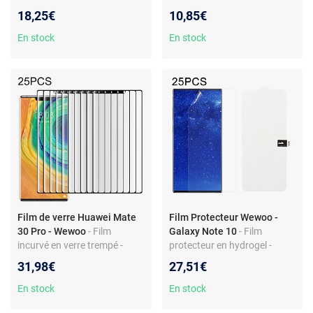
avec support - Fentes cartes
trempé - Protection d'objectif
18,25€
10,85€
et portefeuille - Lanière pour
caméra - Haute transparence
facilité de transport
En stock
En stock
Film de verre Huawei Mate
Film Protecteur Wewoo -
30 Pro - Wewoo
- Film
Galaxy Note 10
- Film
incurvé en verre trempé -
protecteur en hydrogel -
Haute dureté - Protection
Protection écran intégrale -
31,98€
27,51€
d'écran complète
Install facile
En stock
En stock