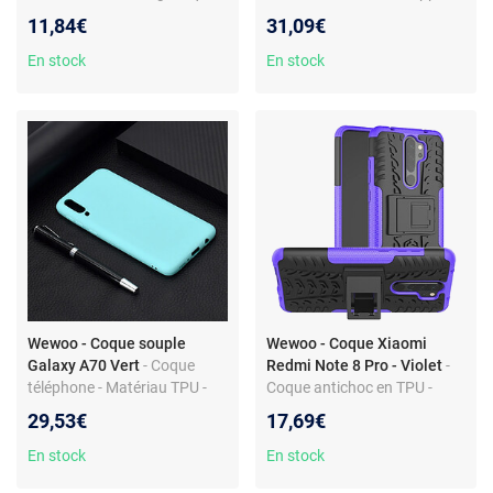
Dragonne
intégré - Cadre photo -
11,84€
31,09€
Lanière
En stock
En stock
Wewoo - Coque souple
Wewoo - Coque Xiaomi
Galaxy A70 Vert
- Coque
Redmi Note 8 Pro - Violet
-
téléphone - Matériau TPU -
Coque antichoc en TPU -
Protection contre rayures et
Texture de pneu - Protection
29,53€
17,69€
chocs - Accès total boutons
intégrale - Design moderne
et ports
En stock
En stock