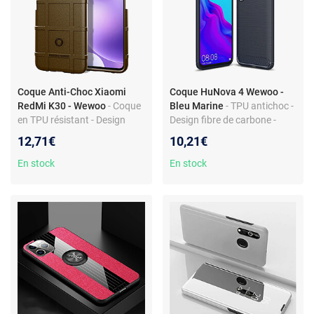
Coque Anti-Choc Xiaomi
Coque HuNova 4 Wewoo -
RedMi K30 - Wewoo
- Coque
Bleu Marine
- TPU antichoc -
en TPU résistant - Design
Design fibre de carbone -
mince - Protection robuste -
Protection renforcée
12,71€
10,21€
Accès aux boutons
En stock
En stock