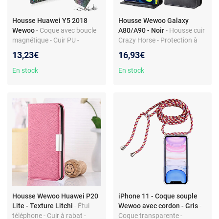
Housse Huawei Y5 2018
Housse Wewoo Galaxy
Wewoo
- Coque avec boucle
A80/A90 - Noir
- Housse cuir
magnétique - Cuir PU -
Crazy Horse - Protection à
Support intégré - Porte-
double boucle - Fonction
13,23€
16,93€
cartes - Argent
carte portefeuille
En stock
En stock
Housse Wewoo Huawei P20
iPhone 11 - Coque souple
Lite - Texture Litchi
- Étui
Wewoo avec cordon - Gris
-
téléphone - Cuir à rabat -
Coque transparente -