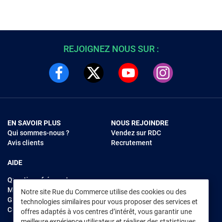
REJOIGNEZ NOUS SUR :
EN SAVOIR PLUS
NOUS REJOINDRE
Qui sommes-nous ?
Vendez sur RDC
Avis clients
Recrutement
AIDE
Questions fréquentes
Modes de règlements
Notre site Rue du Commerce utilise des cookies ou des
Garantie et retours
technologies similaires pour vous proposer des services et
Contacter Rue du Commerce
offres adaptés à vos centres d’intérêt, vous garantir une
meilleure expérience utilisateur et réaliser des statistiques