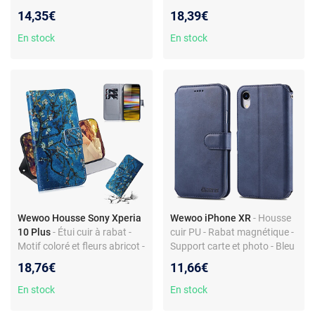
cartes intégré - Résistant aux
Fentes cartes et portefeuille
14,35€
18,39€
chocs et rayures - Accès
facile aux ports
En stock
En stock
Wewoo Housse Sony Xperia
Wewoo iPhone XR
- Housse
10 Plus
- Étui cuir à rabat -
cuir PU - Rabat magnétique -
Motif coloré et fleurs abricot -
Support carte et photo - Bleu
Support et portefeuille
18,76€
11,66€
intégrés
En stock
En stock