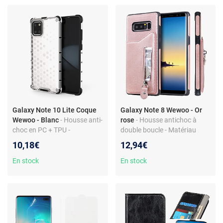
Galaxy Note 10 Lite Coque
Galaxy Note 8 Wewoo - Or
Wewoo - Blanc
- Housse anti-
rose
- Housse antichoc à
choc en PC + TPU -
double boucle - Matériau
Protection pratique et
haute qualité - Protection
10,18€
12,94€
durable
complète
En stock
En stock