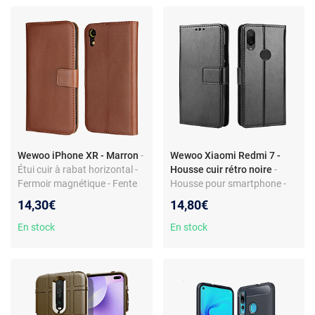
Wewoo iPhone XR - Marron
-
Wewoo Xiaomi Redmi 7 -
Étui cuir à rabat horizontal -
Housse cuir rétro noire
-
Fermoir magnétique - Fente
Housse pour smartphone -
carte intégrée
Cuir à rabat - Portefeuille
14,30€
14,80€
avec support - Design rétro
En stock
En stock