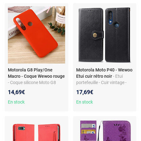
Motorola G8 Play/One
Motorola Moto P40 - Wewoo
Macro - Coque Wewoo rouge
Etui cuir rétro noir
- Etui
- Coque silicone Moto G8
portefeuille - Cuir vintage -
Play/One Macro - Couleur
Fentes cartes + cadre photo -
14,69€
17,69€
rouge - Ultra fine - Antichoc -
Support intégré
Accès facile
En stock
En stock