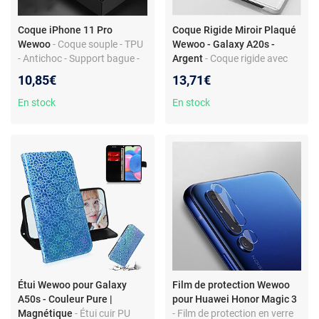
Coque iPhone 11 Pro
Coque Rigide Miroir Plaqué
Wewoo
- Coque souple - TPU
Wewoo - Galaxy A20s -
- Antichoc - Support bague -
Argent
- Coque rigide avec
Rouge
support - Protection anti-
10,85€
13,71€
rayures et chocs
En stock
En stock
Étui Wewoo pour Galaxy
Film de protection Wewoo
A50s - Couleur Pure |
pour Huawei Honor Magic 3
Magnétique
- Étui cuir PU
- Film de protection en verre