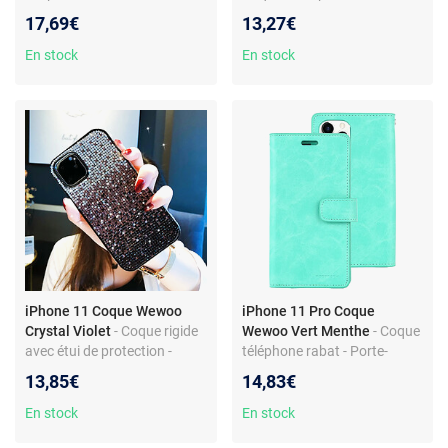
Fentes pour cartes - Texture
Protection antichute - Design
17,69€
13,27€
Litchi
léger et simple
En stock
En stock
iPhone 11 Coque Wewoo
iPhone 11 Pro Coque
Crystal Violet
- Coque rigide
Wewoo Vert Menthe
- Coque
avec étui de protection -
téléphone rabat - Porte-
Dégradé trois couleurs -
cartes - Support intégré -
13,85€
14,83€
Accessoire pour iPhone 11
Protection intégrale
En stock
En stock