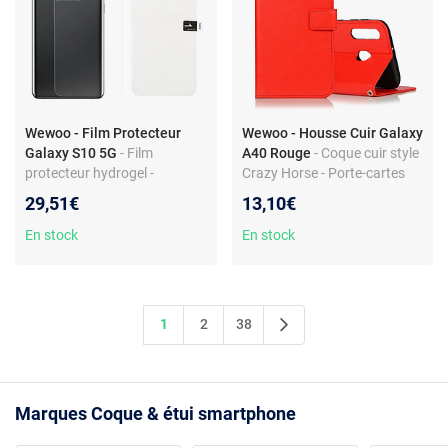
Wewoo - Film Protecteur
Wewoo - Housse Cuir Galaxy
Galaxy S10 5G
- Film
A40 Rouge
- Coque cuir style
protecteur hydrogel -
Crazy Horse - Porte-cartes
Couverture intégrale - Haute
intégré - Protection complète
29,51€
13,10€
transparence
En stock
En stock
1
2
38
Marques Coque & étui smartphone