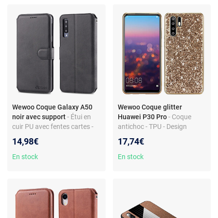
Wewoo Coque Galaxy A50
Wewoo Coque glitter
noir avec support
- Étui en
Huawei P30 Pro
- Coque
cuir PU avec fentes cartes -
antichoc - TPU - Design
Support intégré - Protection
pailleté - Protection complète
14,98€
17,74€
incroyable - Accès facile aux
ports
En stock
En stock