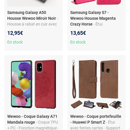
Samsung Galaxy A50
Samsung Galaxy S7 -
Housse Wewoo Miroir Noir
-
Wewoo Housse Magenta
Housse à rabat en cuir avec
Crazy Horse
- Étui
miroir - Support pivotant -
portefeuille - Texture Crazy
12,95€
13,65€
Anti-rayures - Accessoire
Horse - Support réglable -
pour Galaxy A50
Fentes cartes
En stock
En stock
Wewoo - Coque Galaxy A71
Wewoo - Coque portefeuille
Mandala rouge
- Coque TPU
- Huawei P Smart Z
- Étui
+ PC - Fonction magnétique -
avec fentes cartes - Support