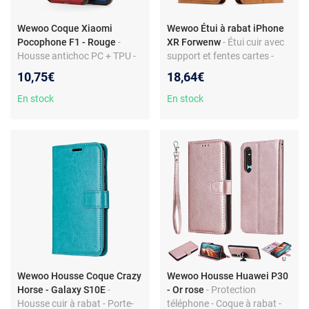
Wewoo Coque Xiaomi
Wewoo Étui à rabat iPhone
Pocophone F1 - Rouge
-
XR Forwenw
- Étui cuir avec
Housse antichoc PC + TPU -
support et fentes cartes -
Support intégré - Design
Couleur marron - Design
10,75€
18,64€
robuste
Dream Series Oil Edge
Magnet
En stock
En stock
Wewoo Housse Coque Crazy
Wewoo Housse Huawei P30
Horse - Galaxy S10E
-
- Or rose
- Protection
Housse cuir à rabat - Porte-
téléphone - Coque à rabat -