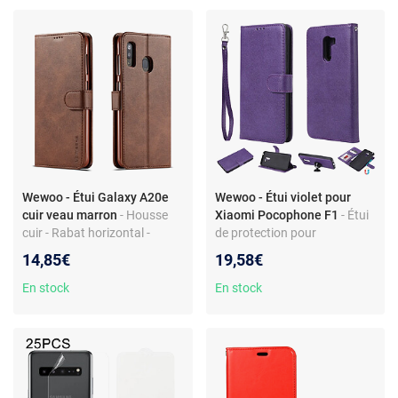
Wewoo - Étui Galaxy A20e
Wewoo - Étui violet pour
cuir veau marron
- Housse
Xiaomi Pocophone F1
- Étui
cuir - Rabat horizontal -
de protection pour
Fentes cartes & fonction
smartphone - Rabat
14,85€
19,58€
support
horizontal - Fentes pour
cartes - Support intégré
En stock
En stock