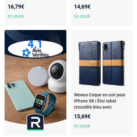
Dessin 3D - Fentes cartes
Élégante & fonctionnelle -
16,79€
14,69€
intégrées
Support intégré -
Accessibilité complète
En stock
En stock
4,1
Wewoo Coque en cuir pour
iPhone XR | Étui rabat
crocodile bleu avec
portefeuille
- Étui
15,69€
smartphone - Design croco -
Porte-cartes et support
En stock