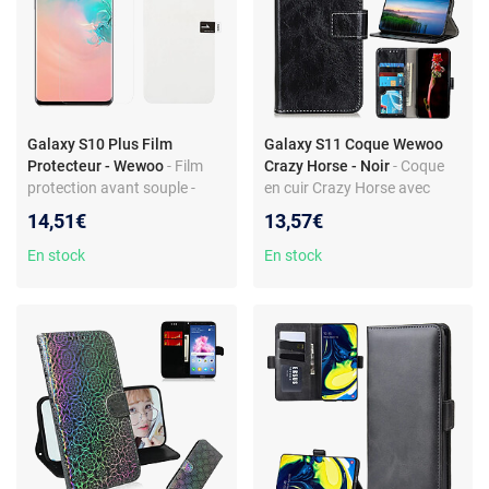
Galaxy S10 Plus Film
Galaxy S11 Coque Wewoo
Protecteur - Wewoo
- Film
Crazy Horse - Noir
- Coque
protection avant souple -
en cuir Crazy Horse avec
Film Hydrogel - Compatible
rabat horizontal pour Galaxy
14,51€
13,57€
Galaxy S10 Plus
S11 - Couleur noire
En stock
En stock