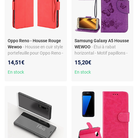
Oppo Reno - Housse Rouge
Samsung Galaxy A5 Housse
Wewoo
- Housse en cuir style
WEWOO
- Étui à rabat
portefeuille pour Oppo Reno -
horizontal - Motif papillons -
Fente cartes - Protection
Compartiments cartes -
14,51€
15,20€
intégrale
Longe incluse - Protection
complète
En stock
En stock