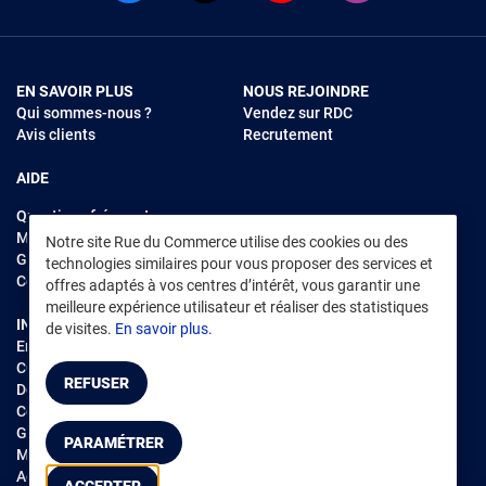
EN SAVOIR PLUS
NOUS REJOINDRE
Qui sommes-nous ?
Vendez sur RDC
Avis clients
Recrutement
AIDE
Questions fréquentes
Modes de règlements
Notre site Rue du Commerce utilise des cookies ou des
Garantie et retours
technologies similaires pour vous proposer des services et
Contacter Rue du Commerce
offres adaptés à vos centres d’intérêt, vous garantir une
meilleure expérience utilisateur et réaliser des statistiques
INFORMATIONS LÉGALES
RENDEZ-VOUS SUR L'APP
de visites.
En savoir plus.
Environnement
CGV
/
CGU Marketplace
REFUSER
Données personnelles
/
Cookies
Gérer mes cookies
PARAMÉTRER
Mentions légales
Accessibilité : non conforme