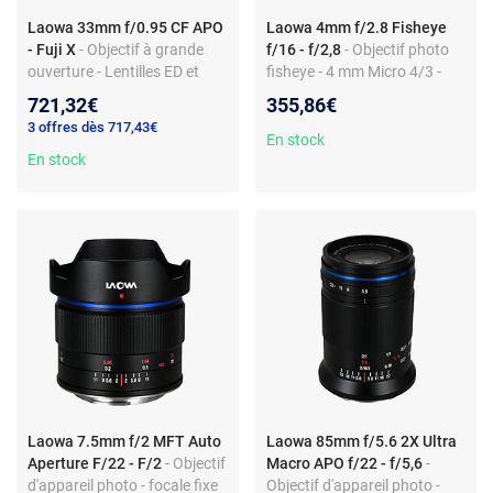
Laowa 33mm f/0.95 CF APO
Laowa 4mm f/2.8 Fisheye
- Fuji X
- Objectif à grande
f/16 - f/2,8
- Objectif photo
ouverture - Lentilles ED et
fisheye - 4 mm Micro 4/3 -
asphériques - Bokeh
ouverture f/2,8
721,32€
355,86€
magnifique
3 offres dès 717,43€
En stock
En stock
Laowa 7.5mm f/2 MFT Auto
Laowa 85mm f/5.6 2X Ultra
Aperture F/22 - F/2
- Objectif
Macro APO f/22 - f/5,6
-
d'appareil photo - focale fixe
Objectif d'appareil photo -