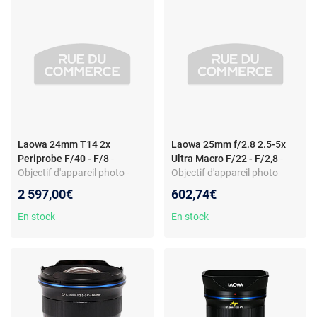
Laowa 24mm T14 2x
Laowa 25mm f/2.8 2.5-5x
Periprobe F/40 - F/8
-
Ultra Macro F/22 - F/2,8
-
Objectif d'appareil photo -
Objectif d'appareil photo
focale fixe 24 mm - macro 2x
macro - 25 mm - monture L -
2 597,00€
602,74€
- monture Panasonic - PL Arri
macro 2,5-5x - f/2,8
En stock
En stock