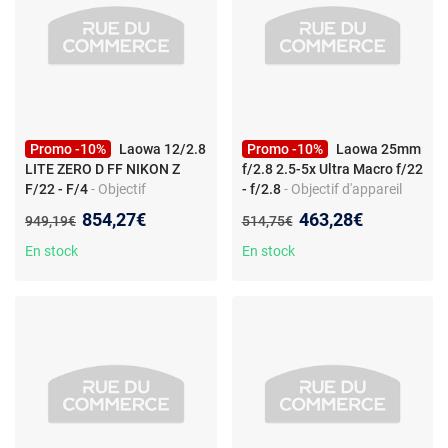
Promo -10%
Laowa 12/2.8
Promo -10%
Laowa 25mm
LITE ZERO D FF NIKON Z
f/2.8 2.5-5x Ultra Macro f/22
F/22 - F/4
- Objectif
- f/2.8
- Objectif d'appareil
d'appareil photo - Focale fixe
photo macro - Monture Sony
Nouveau prix :
Nouveau prix :
854,27€
463,28€
Ancien prix :
Ancien prix :
949,19€
514,75€
- Monture Nikon Z - f/22 - f/4
FE - grossissement 5x - f/2.8
- grand angle
- 8 lamelles
En stock
En stock