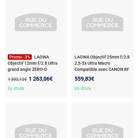
Promo -3%
LAOWA
LAOWA Objectif 25mm f/2.8
Objectif 12mm f/2.8 Ultra
2,5-5x Ultra Macro
grand angle ZERO-D
Compatible avec CANON RF
compatible avec Nikon
-
- LAOWA Objectif 25mm
Nouveau prix :
1 263,06€
559,83€
Ancien prix :
1 302,12€
LAOWA Objectif 12mm f/2.8
f/2.8 2.5-5x Ultra Macro
Ultra grand angle ZERO-D
Compatible avec CANON
En stock
En stock
compatible avec
RF6940486701265
Nikon6940486700206