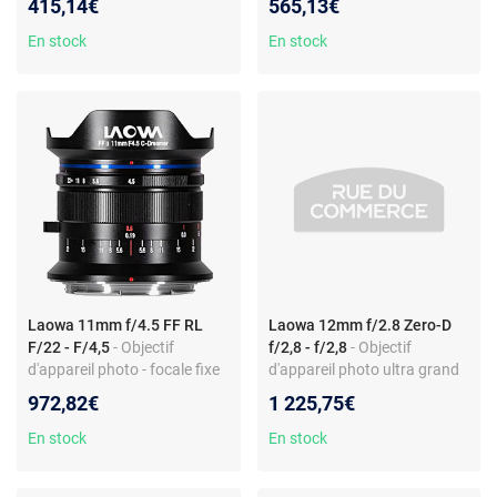
415,14€
565,13€
10 cm - 5 lamelles
Monture Micro 4/3
En stock
En stock
Laowa 11mm f/4.5 FF RL
Laowa 12mm f/2.8 Zero-D
F/22 - F/4,5
- Objectif
f/2,8 - f/2,8
- Objectif
d'appareil photo - focale fixe
d'appareil photo ultra grand
11 mm - monture Nikon Z -
angle - Monture Canon RF -
972,82€
1 225,75€
plein format
12 mm - f/2,8 - MAP 18 cm
En stock
En stock