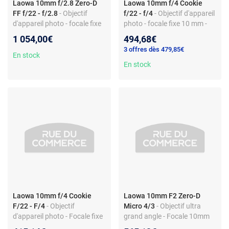
Laowa 10mm f/2.8 Zero-D
Laowa 10mm f/4 Cookie
FF f/22 - f/2.8
- Objectif
f/22 - f/4
- Objectif d'appareil
d'appareil photo - focale fixe
photo - focale fixe 10 mm -
10 mm - plein format -
monture Canon RF - f/4 -
1 054,00€
494,68€
monture Sony FE - f/2.8
paysage
3 offres dès 479,85€
lumineux
En stock
En stock
Laowa 10mm f/4 Cookie
Laowa 10mm F2 Zero-D
F/22 - F/4
- Objectif
Micro 4/3
- Objectif ultra
d'appareil photo - Focale fixe
grand angle - Focale 10mm
10 mm - Nikon Z - f/4 - MAP
F2 - Zéro distorsion -