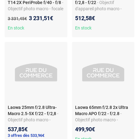
T14 2X PeriProbe f/40 - f/8
-
f/2,8 - f/22
- Objectif
Objectif photo macro - focale
d'appareil photo macro -
fixe 24 mm - monture Canon
Focale fixe 25 mm - Monture
Nouveau prix :
3 231,51€
512,58€
Ancien prix :
3 331,45€
RF - rapport 2x
Sony FE - Rapport 5:1
En stock
En stock
Laowa 25mm f/2.8 Ultra-
Laowa 65mm f/2.8 2x Ultra
Macro 2.5-5X f/22 - f/2,8
-
Macro APO f/22 - f/2.8
-
Objectif photo macro -
Objectif photo macro -
Focale fixe - Monture Sony
Focale fixe - Monture Sony
537,85€
499,90€
FE - Grossissement 2,5-5x
FE - 9 lamelles - APO -
3 offres dès 533,96€
Rapport 2:1