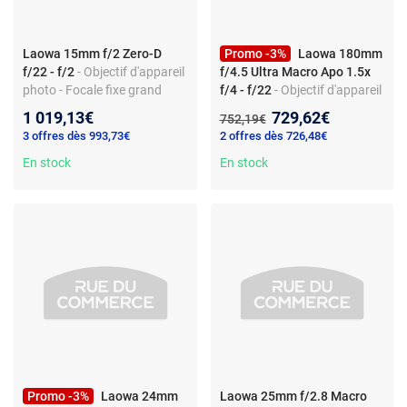
Laowa 15mm f/2 Zero-D
Promo -3%
Laowa 180mm
f/22 - f/2
- Objectif d'appareil
f/4.5 Ultra Macro Apo 1.5x
photo - Focale fixe grand
f/4 - f/22
- Objectif d'appareil
angle - Monture Nikon Z -
photo macro - Fixe 180 mm -
Nouveau prix :
1 019,13€
729,62€
Ancien prix :
752,19€
Ouverture f/2
Nikon Z - f/4 - rapport 1,5x - 9
3 offres dès 993,73€
2 offres dès 726,48€
lamelles
En stock
En stock
Promo -3%
Laowa 24mm
Laowa 25mm f/2.8 Macro