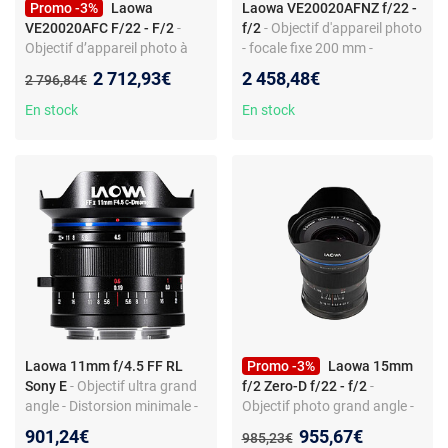
Promo -3%
Laowa
Laowa VE20020AFNZ f/22 -
VE20020AFC F/22 - F/2
-
f/2
- Objectif d'appareil photo
Objectif d’appareil photo à
- focale fixe 200 mm -
focale fixe - 200 mm - Canon
monture Nikon Z - f/2 - pour
Nouveau prix :
2 712,93€
2 458,48€
Ancien prix :
2 796,84€
RF - f/2 - filtre 67 mm
Nikon
En stock
En stock
Laowa 11mm f/4.5 FF RL
Promo -3%
Laowa 15mm
Sony E
- Objectif ultra grand
f/2 Zero-D f/22 - f/2
-
angle - Distorsion minimale -
Objectif photo grand angle -
Compact et léger - Angle de
focale fixe 15 mm - monture
Nouveau prix :
901,24€
955,67€
Ancien prix :
985,23€
vue 126°
Canon RF - ouverture f/2