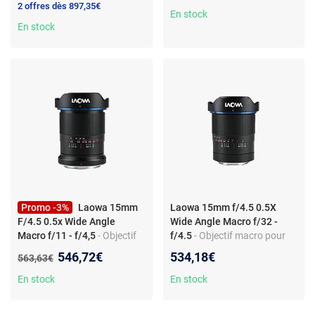
2 offres dès 897,35€
lumineuse
En stock
En stock
Promo -3%
Laowa 15mm
Laowa 15mm f/4.5 0.5X
F/4.5 0.5x Wide Angle
Wide Angle Macro f/32 -
Macro f/11 - f/4,5
- Objectif
f/4.5
- Objectif macro pour
d'appareil photo macro -
appareil photo - monture
Nouveau prix :
546,72€
534,18€
Ancien prix :
563,63€
Focale fixe 15 mm - Monture
Sony FE - grand-angle -
Nikon Z - Rapport 0,5x - 10
grossissement 0,5x
En stock
En stock
lamelles