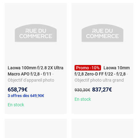
Laowa 100mm f/2.8 2X Ultra
Promo -10%
Laowa 10mm
Macro APO f/2,8 - f/11
-
f/2,8 Zero-D FF f/22 - f/2,8
-
Objectif d'appareil photo
Objectif photo ultra grand
macro - Monture Canon RF -
angle - Monture Sony FE -
Nouveau prix :
658,79€
837,27€
Ancien prix :
930,30€
100 mm - Rapport 2:1 - 9
Ouverture f/2,8
3 offres dès 649,90€
lamelles
En stock
En stock