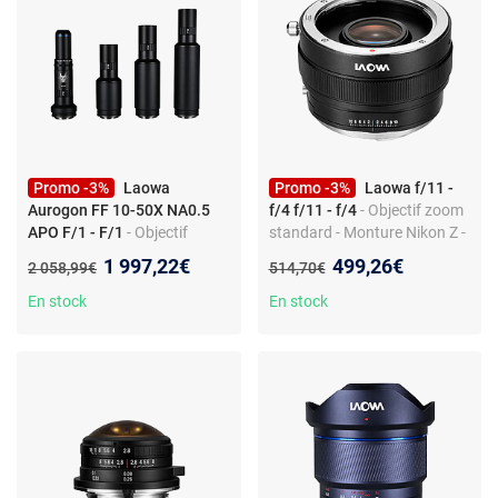
Promo -3%
Laowa
Promo -3%
Laowa f/11 -
Aurogon FF 10-50X NA0.5
f/4 f/11 - f/4
- Objectif zoom
APO F/1 - F/1
- Objectif
standard - Monture Nikon Z -
photo macro - Zoom
24 mm - Filtre 67 mm - 5
Nouveau prix :
Nouveau prix :
1 997,22€
499,26€
Ancien prix :
Ancien prix :
2 058,99€
514,70€
standard - Monture Canon
éléments 4 groupes
RF - F/1 - APO - 10-50x
En stock
En stock