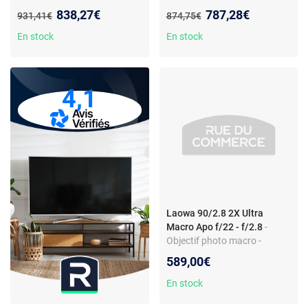
ultra grand angle - Monture
- focale fixe 12 mm - monture
Nouveau prix :
Nouveau prix :
838,27€
787,28€
Ancien prix :
Ancien prix :
931,41€
874,75€
Sony FE - Plein format - f/2,8
Sony FE - angle 122°
En stock
En stock
4,1
Laowa 90/2.8 2X Ultra
Macro Apo f/22 - f/2.8
-
Objectif photo macro -
téléobjectif - monture Nikon Z
589,00€
- 90 mm - rapport 2x - 13
lentilles
En stock