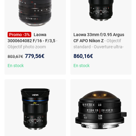
Promo -3%
Laowa
Laowa 33mm f/0.95 Argus
3000604082 F/16 - F/3,5
-
CF APO Nikon Z
- Objectif
Objectif photo zoom
standard - Ouverture ultra-
standard - Monture Fujifilm X
large F/0.95 - Monture Nikon
Nouveau prix :
779,56€
860,16€
Ancien prix :
803,67€
- angle 120,9° - 5 lamelles -
Z - Lentilles à faible
paysage et portrait
dispersion - Vidéo et photo
En stock
En stock