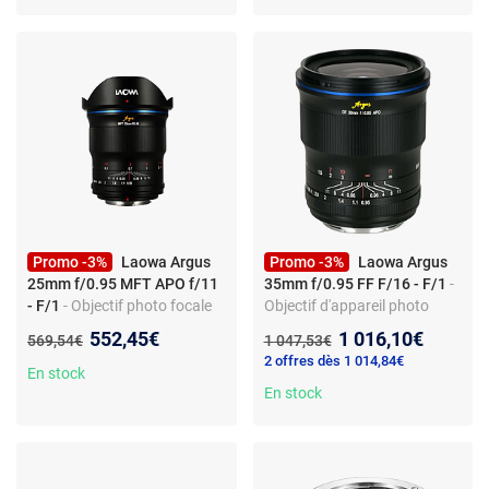
Promo -3%
Laowa Argus
Promo -3%
Laowa Argus
25mm f/0.95 MFT APO f/11
35mm f/0.95 FF F/16 - F/1
-
- F/1
- Objectif photo focale
Objectif d'appareil photo
fixe standard - pour Micro
focale fixe - monture Canon
Nouveau prix :
Nouveau prix :
552,45€
1 016,10€
Ancien prix :
Ancien prix :
569,54€
1 047,53€
4/3 - f/0,95 lumineuse
RF - grande ouverture - 15
2 offres dès 1 014,84€
lamelles
En stock
En stock