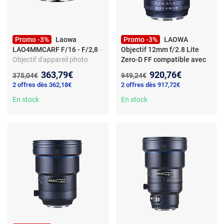
Promo -3%
Laowa
Promo -3%
LAOWA
LAO4MMCARF F/16 - F/2,8
-
Objectif 12mm f/2.8 Lite
Objectif d'appareil photo
Zero-D FF compatible avec
fisheye - Focale fixe - Canon
L-Mount
- LAOWA Objectif
Nouveau prix :
Nouveau prix :
363,79€
920,76€
Ancien prix :
Ancien prix :
375,04€
949,24€
RF - 210° - MAP 8 cm
12mm f/2.8 Lite Zero-D FF
2 offres dès 362,18€
2 offres dès 917,72€
compatible avec L-
En stock
Mount6940486706574
En stock