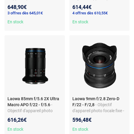
grand angle - monture Micro
Macro 2:1 - 85 mm focale fixe
648,90€
614,44€
4/3 - f/2 lumineuse
- Monture Sony FE
3 offres dès 645,01€
4 offres dès 610,55€
En stock
En stock
Laowa 85mm f/5.6 2X Ultra
Laowa 9mm f/2.8 Zero-D
Macro APO f/22 - f/5.6
-
F/22 - F/2,8
- Objectif
Objectif d'appareil photo
d'appareil photo focale fixe -
macro - Focale fixe 85 mm -
9 mm - f/2,8 lumineux -
616,26€
596,48€
Monture Nikon Z - Rapport
monture Sony FE - pour
2:1 APO
Fujifilm X
En stock
En stock