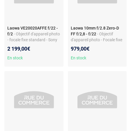
Laowa VE20020AFFE f/22 -
Laowa 10mm f/2.8 Zero-D
f/2
- Objectif d'appareil photo
FF f/2,8 - f/22
- Objectif
- focale fixe standard - Sony
d'appareil photo - Focale fixe
FE - 200 mm f/2
10 mm - Ultra grand-angle -
2 199,00€
979,00€
Monture Nikon Z - Autofocus
En stock
En stock