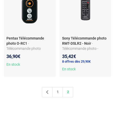
Pentax Télécommande
Sony Télécommande photo
photo O-RC1
-
RMT-DSLR2 - Noir
-
Télécommande photo
Télécommande photo -
infrarouge - Compatible
infrarouge - pour appareils
36,90€
35,42€
reflex Pentax K -
Sony Alpha - pile AA
8 offres dès 29,90€
Alimentation AA
En stock
En stock
1
2