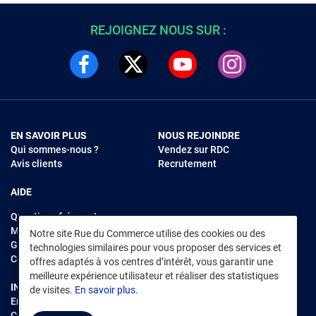
REJOIGNEZ NOUS SUR :
EN SAVOIR PLUS
NOUS REJOINDRE
Qui sommes-nous ?
Vendez sur RDC
Avis clients
Recrutement
AIDE
Questions fréquentes
Modes de règlements
Notre site Rue du Commerce utilise des cookies ou des
Garantie et retours
technologies similaires pour vous proposer des services et
Contacter Rue du Commerce
offres adaptés à vos centres d’intérêt, vous garantir une
meilleure expérience utilisateur et réaliser des statistiques
INFORMATIONS LÉGALES
RENDEZ-VOUS SUR L'APP
de visites.
En savoir plus.
Environnement
CGV
/
CGU Marketplace