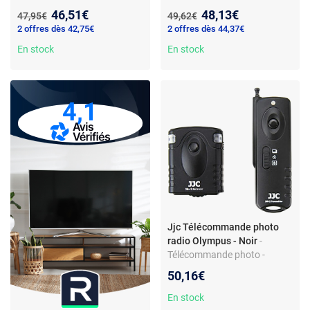
radio - pour Fujifilm - portée
radio - Portée 30 m -
Nouveau prix :
Nouveau prix :
46,51€
48,13€
Ancien prix :
Ancien prix :
47,95€
49,62€
30 m - piles CR2 et A23
Alimentation par piles - Pour
2 offres dès 42,75€
2 offres dès 44,37€
Canon et Pentax
En stock
En stock
4,1
Jjc Télécommande photo
radio Olympus - Noir
-
Télécommande photo -
Connexion radio - Portée 30
50,16€
m - Piles - Pour Olympus
En stock