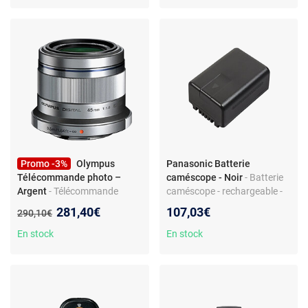
Promo -3%
Olympus
Panasonic Batterie
Télécommande photo –
caméscope - Noir
- Batterie
Argent
- Télécommande
caméscope - rechargeable -
photo - compatible Olympus
pour Panasonic - modèle VW-
Nouveau prix :
281,40€
107,03€
Ancien prix :
290,10€
Pen - marque Olympus
VBT190E-K
En stock
En stock