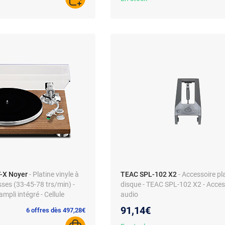
AJOUTER AU PANIER
-X Noyer
- Platine vinyle à
TEAC SPL-102 X2
- Accessoire pl
esses (33-45-78 trs/min) -
disque - TEAC SPL-102 X2 - Acces
ampli intégré - Cellule
audio
 AT95E
91,14€
6 offres dès 497,28€