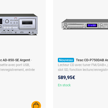
c AD-850-SE Argent
-
Nouveau
Teac CD-P750DAB A
ette avec port USB,
Lecteur CD avec tuner FM/DAB+, 
e/enregistrement, entrée
slot SD, fonction lecture/enregist
teurs stéréo RCA
Bluetooth 5.1 aptX HD, sortie cas
589,95€
connecteurs audio analogiques e
numériques
En stock
AJOUTER AU PANIER