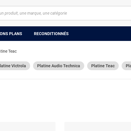
ONS PLANS
RECONDITIONNÉS
atine Teac
latine Victrola
Platine Audio Technica
Platine Teac
Pl