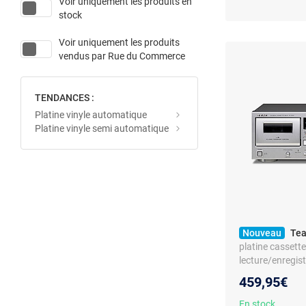
Voir uniquement les produits en
stock
Voir uniquement les produits
vendus par
Rue du Commerce
TENDANCES :
Platine vinyle automatique
Platine vinyle semi automatique
Nouveau
Tea
platine cassett
lecture/enregist
casque, entrée 
459,95€
RCA
En stock