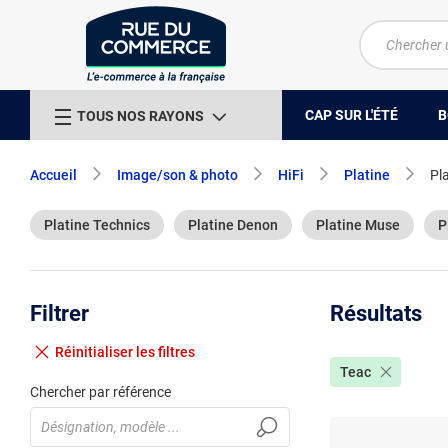
CAP SUR L'ÉTÉ
B
TOUS NOS RAYONS
Accueil
Image/son & photo
HiFi
Platine
Pl
Platine Technics
Platine Denon
Platine Muse
P
Filtrer
Résultats
Réinitialiser
les filtres
Teac
Chercher par référence