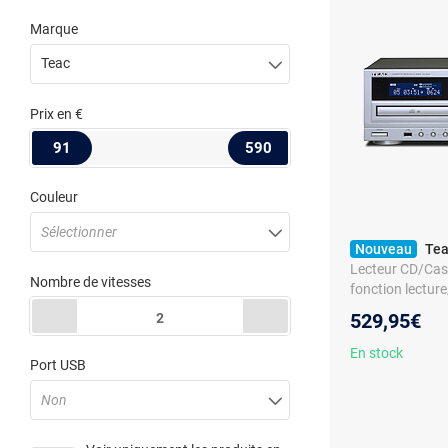
Marque
Teac
Prix
en €
91
590
Couleur
Sélectionner
Nouveau
Tea
Lecteur CD/Cass
Nombre de vitesses
fonction lectur
micro et connec
529,95€
2
En stock
Port USB
Non