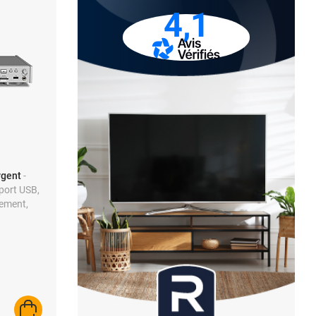
4,1
rgent
-
port USB,
rement,
que et
t
AJOUTER AU PANIER