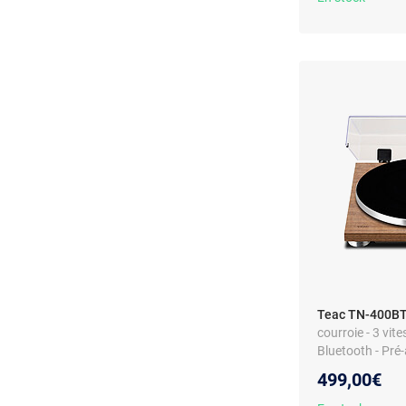
Teac TN-400BT
courroie - 3 vit
Bluetooth - Pré-
Audio-Technica
499,00€