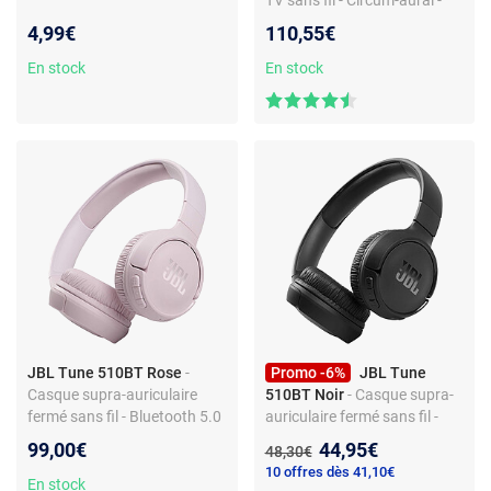
TV sans fil - Circum-aural -
Autonomie 20 h - Portée 30
4,99€
110,55€
m - Noir
En stock
En stock
JBL Tune 510BT Rose
-
Promo -6%
JBL Tune
Casque supra-auriculaire
510BT Noir
- Casque supra-
fermé sans fil - Bluetooth 5.0
auriculaire fermé sans fil -
- Commandes/Micro -
Bluetooth 5.0 -
Nouveau prix :
99,00€
44,95€
Ancien prix :
48,30€
Autonomie 40h - Pliable
Commandes/Micro -
10 offres dès 41,10€
Autonomie 40h - Pliable
En stock