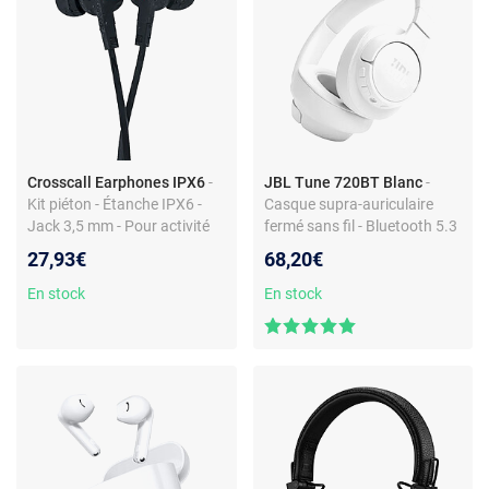
Crosscall Earphones IPX6
-
JBL Tune 720BT Blanc
-
Kit piéton - Étanche IPX6 -
Casque supra-auriculaire
Jack 3,5 mm - Pour activité
fermé sans fil - Bluetooth 5.3
extérieure
- Commandes/Micro -
27,93€
68,20€
Autonomie 76h - Pliable
En stock
En stock