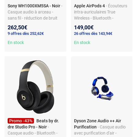
Sony WH1000XM5SA - Noir
-
Apple AirPods 4
- Écouteurs
Casque audio à arceau -
intra-auriculaires True
sans fil - réduction de bruit
Wireless - Bluetooth -
active - Bluetooth - micro
Commandes/Micro -
262,50€
149,00€
Autonomie 5 + 25 h - Boîtier
9 offres dès 252,62€
26 offres dès 143,94€
de charge USB-C
En stock
En stock
Promo -43%
Beats by dr.
Dyson Zone Audio ++ Air
dre Studio Pro - Noir
-
Purification
- Casque audio
Casque audio - Bluetooth -
avec purification d'air -