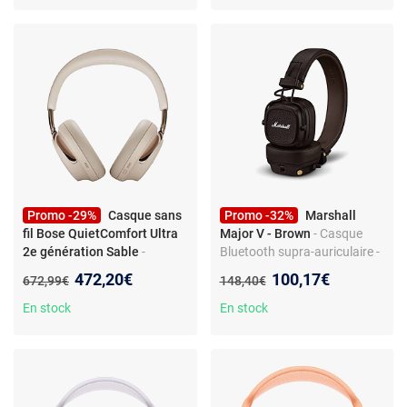
Promo -29%
Casque sans
Promo -32%
Marshall
fil Bose QuietComfort Ultra
Major V - Brown
- Casque
2e génération Sable
-
Bluetooth supra-auriculaire -
Casque arceau circum-aural
Design légendaire
Nouveau prix :
Nouveau prix :
472,20€
100,17€
Ancien prix :
Ancien prix :
672,99€
148,40€
sans fil Bluetooth Bose
QuietComfort Ultra 2e
En stock
En stock
génération à réduction de
bruit Sable