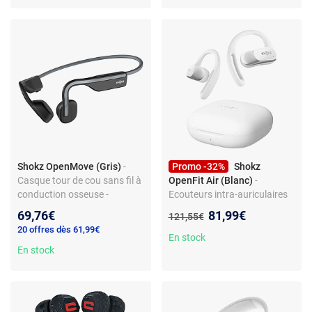
Shokz OpenMove (Gris)
-
Promo -32%
Shokz
Casque tour de cou sans fil à
OpenFit Air (Blanc)
-
conduction osseuse -
Ecouteurs intra-auriculaires
conception ouverte -
compacts sans fil à
Nouveau prix :
69,76€
81,99€
Ancien prix :
121,55€
Bluetooth 5.1 - microphone
conduction osseuse IP54 -
20 offres dès 61,99€
antibruit - certification IP55
conception ouverte -
En stock
En stock
réduction de bruit active -
Bluetooth 5.2 - microphone -
certification IP54 -
autonomie 6 + 28h - boîtier
charge/transport