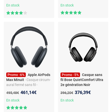
autonomie 9h - certification
Commandes/Micro -
En stock
En stock
IP68
Autonomie 20h - Charge
rapide
Promo -6%
Apple AirPods
Promo -5%
Casque sans
Max Minuit
- Casque circum-
fil Bose QuietComfort Ultra
aural fermé sans fil -
2e génération Noir
Réduction de bruit active -
Nouveau prix :
Nouveau prix :
461,14€
376,39€
Ancien prix :
Ancien prix :
495,48€
396,20€
Bluetooth 5.0 -
Commandes/Micro -
En stock
En stock
Autonomie 20h - Charge
rapide