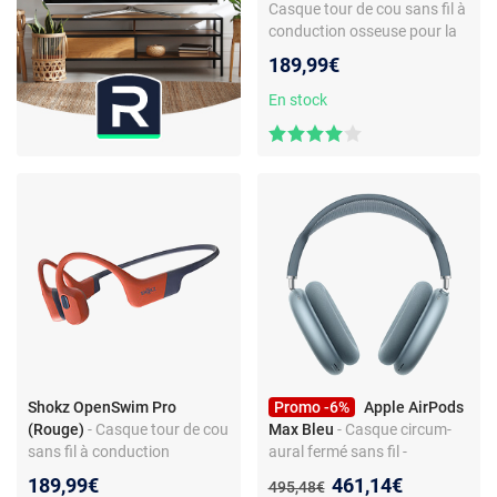
Casque tour de cou sans fil à
conduction osseuse pour la
natation - conception
189,99€
ouverte - autonomie 9h -
certification IP68
En stock
Shokz OpenSwim Pro
Promo -6%
Apple AirPods
(Rouge)
- Casque tour de cou
Max Bleu
- Casque circum-
sans fil à conduction
aural fermé sans fil -
osseuse pour la natation -
Réduction de bruit active -
Nouveau prix :
189,99€
461,14€
Ancien prix :
495,48€
conception ouverte -
Bluetooth 5.0 -