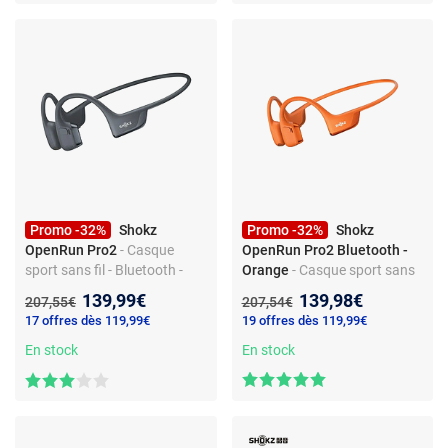
Promo -32%
Shokz
Promo -32%
Shokz
OpenRun Pro2
- Casque
OpenRun Pro2 Bluetooth -
sport sans fil - Bluetooth -
Orange
- Casque sport sans
Conçu pour une qualité de
fil - Design léger et
Nouveau prix :
Nouveau prix :
139,99€
139,98€
Ancien prix :
Ancien prix :
207,55€
207,54€
son optimale
confortable - Bluetooth
17 offres dès 119,99€
19 offres dès 119,99€
En stock
En stock