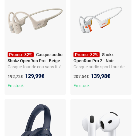
Promo -32%
Casque audio
Promo -32%
Shokz
Shokz OpenRun Pro - Beige
-
OpenRun Pro 2 - Noir
-
Casque tour de cou sans fil à
Casque audio sport tour de
conduction osseuse -
nuque - Conduction osseuse
Nouveau prix :
Nouveau prix :
129,99€
139,98€
Ancien prix :
Ancien prix :
192,72€
207,54€
conception ouverte -
- Sans fil Bluetooth - Micro
Bluetooth 5.1 - microphone -
intégré
En stock
En stock
autonomie 10h - certification
IP55 - charge rapide