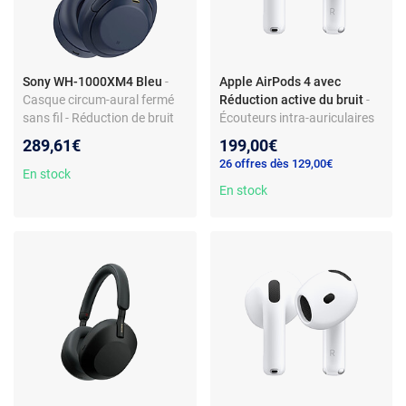
Sony WH-1000XM4 Bleu
-
Apple AirPods 4 avec
Casque circum-aural fermé
Réduction active du bruit
-
sans fil - Réduction de bruit
Écouteurs intra-auriculaires
active - Bluetooth/NFC -
True Wireless - Bluetooth -
289,61€
199,00€
LDAC - Hi-Res Audio -
Commandes/Micro -
26 offres dès 129,00€
Commandes tactiles - Micro -
Réduction de bruit active -
En stock
Autonomie 30h - Charge
Autonomie 4 + 16 h - Boîtier
En stock
rapide
de charge sans fil (USB-C)
avec haut-parleur pour
Localiser