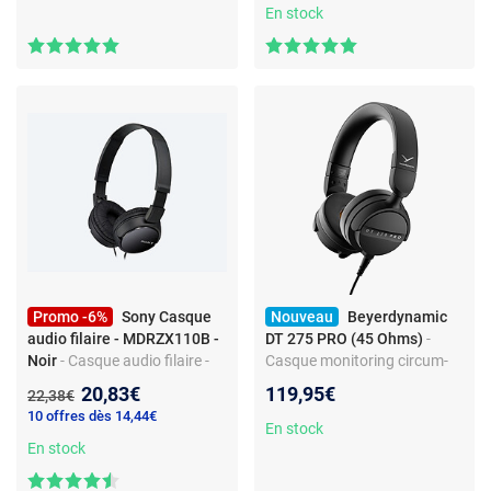
En stock
Promo -6%
Sony Casque
Nouveau
Beyerdynamic
audio filaire - MDRZX110B -
DT 275 PRO (45 Ohms)
-
Noir
- Casque audio filaire -
Casque monitoring circum-
24 Khz - Noir
aural fermé - 45 Ohms - Jack
Nouveau prix :
20,83€
119,95€
Ancien prix :
22,38€
3.5/6.35 mm
10 offres dès 14,44€
En stock
En stock