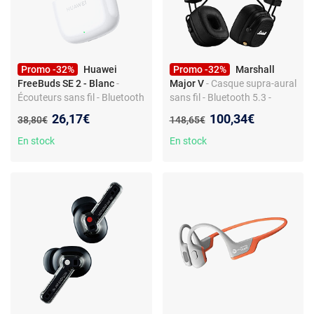
Promo -32%
Huawei
Promo -32%
Marshall
FreeBuds SE 2 - Blanc
-
Major V
- Casque supra-aural
Écouteurs sans fil - Bluetooth
sans fil - Bluetooth 5.3 -
5.3 - Résistant IP54 - Design
Commande/Micro -
Nouveau prix :
Nouveau prix :
26,17€
100,34€
Ancien prix :
Ancien prix :
38,80€
148,65€
ergonomique
Autonomie 100h - Design
pliable
En stock
En stock