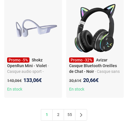
certification IP54 -
autonomie 6 + 28h - boîtier
charge/transport
Promo -5%
Shokz
Promo -32%
Avizar
OpenRun Mini - Violet
-
Casque Bluetooth Oreilles
Casque audio sport -
de Chat - Noir
- Casque sans
Bluetooth - Avec micro -
fil - Lumières RVB - Bluetooth
Nouveau prix :
Nouveau prix :
133,06€
20,66€
Ancien prix :
Ancien prix :
140,06€
30,61€
Réduction du bruit - Contrôle
5.2 - Carte micro SD
du volume
En stock
En stock
1
2
55