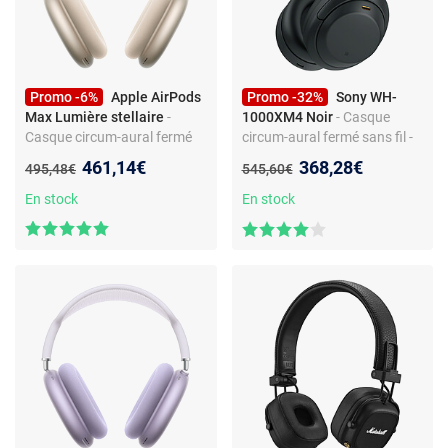
Promo -6%
Apple AirPods
Promo -32%
Sony WH-
Max Lumière stellaire
-
1000XM4 Noir
- Casque
Casque circum-aural fermé
circum-aural fermé sans fil -
sans fil - Réduction de bruit
Réduction de bruit active -
Nouveau prix :
Nouveau prix :
461,14€
368,28€
Ancien prix :
Ancien prix :
495,48€
545,60€
active - Bluetooth 5.0 -
Bluetooth/NFC - LDAC - Hi-
Commandes/Micro -
Res Audio - Commandes
En stock
En stock
Autonomie 20h - Charge
tactiles - Micro - Autonomie
rapide
30h - Charge rapide