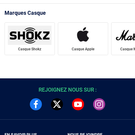
Marques Casque
Casque Shokz
Casque Apple
Casque
REJOIGNEZ NOUS SUR :
EN SAVOIR PLUS
NOUS REJOINDRE