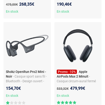
circum-aural - ANC - son
Technologie avancée - Haute
Nouveau prix :
268,35€
190,46€
Ancien prix :
475,00€
surround - télécommande
performance
En stock
En stock
Shokz OpenRun Pro2 Mini -
Promo -10%
Apple
Noir
- Casque sport sans fil -
AirPods Max 2 Minuit
-
Bluetooth - Design ouvert -
Casque circum-aural fermé
Léger et portable
sans fil - Réduction de bruit
Nouveau prix :
154,70€
479,99€
Ancien prix :
533,32€
active - Traduction en direct -
Bluetooth 5.3 - Commandes
En stock
En stock
Digital Crown + Micro -
Autonomie 20h