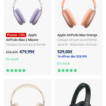
Promo -10%
Apple
Apple AirPods Max Orange
-
AirPods Max 2 Mauve
-
Casque circum-aural fermé
Casque circum-aural fermé
sans fil - Réduction de bruit
sans fil - Réduction de bruit
active - Bluetooth 5.0 -
Nouveau prix :
479,99€
529,00€
Ancien prix :
533,32€
active - Traduction en direct -
Commandes/Micro -
14 offres dès 528,99€
Bluetooth 5.3 - Commandes
Autonomie 20h - Charge
En stock
Digital Crown + Micro -
rapide
En stock
Autonomie 20h