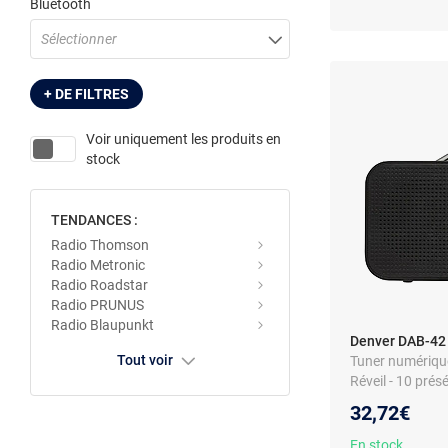
Bluetooth
Sélectionner
+ DE FILTRES
Voir uniquement les produits en
stock
TENDANCES :
Radio Thomson
Radio Metronic
Radio Roadstar
Radio PRUNUS
Radio Blaupunkt
Denver DAB-42
Tout voir
Tuner numérique 
Réveil - 10 prés
Alimentation se
32,72€
En stock