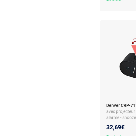
Denver CRP-7
avec projecteur
alarme - snooze 
secteur
32,69€