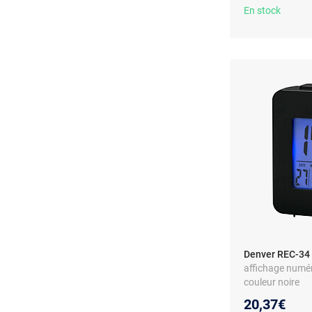
En stock
Denver REC-34 
affichage numéri
couleur noire
20,37€