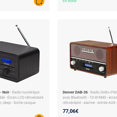
En stock
AJOUTER AU PANIER
- Noir
- Radio numérique
Denver DAB-36
- Radio DAB+/FM 
e - Écran LCD rétroéclairé
avec Bluetooth - 10 W RMS - écra
, sleep - Sortie casque
rétroéclairé - alarme - entrée AUX 
ation secteur ou piles
ou piles
77,06€