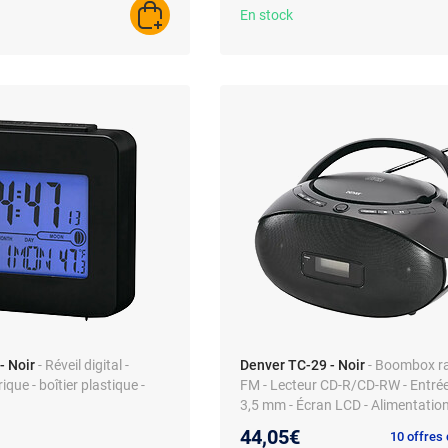
En stock
AJOUTER AU PANIER
- Noir
- Réveil digital -
Denver TC-29 - Noir
- Boombox r
que - boîtier plastique -
FM - Lecteur CD-R/CD-RW - Entrée 
3,5 mm - Écran LCD - Alimentatio
ou piles - Stéréo 2 x 1 W RMS
44,05€
10 offres