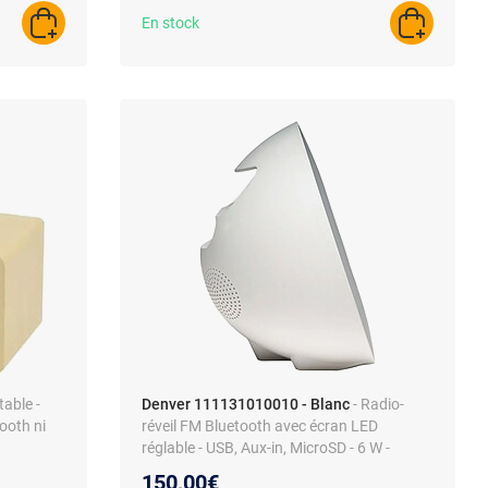
En stock
AJOUTER AU PANIER
AJOUTER A
able -
Denver 111131010010 - Blanc
- Radio-
ooth ni
réveil FM Bluetooth avec écran LED
réglable - USB, Aux-in, MicroSD - 6 W -
Batterie rechargeable
150,00€