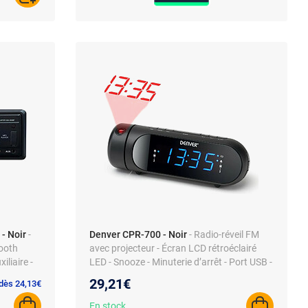
- Noir
-
Denver CPR-700 - Noir
- Radio-réveil FM
tooth
avec projecteur - Écran LCD rétroéclairé
iliaire -
LED - Snooze - Minuterie d’arrêt - Port USB -
Alimentation secteur/USB - Sans Bluetooth
29,21€
 dès 24,13€
En stock