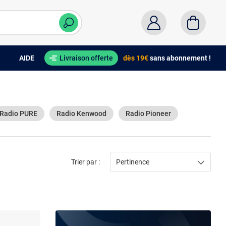
AIDE
Livraison offerte
dès 19€
sans abonnement !
Radio PURE
Radio Kenwood
Radio Pioneer
Trier par :
Pertinence