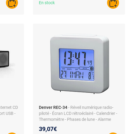
En stock
AJOUTER AU PANIER
AJOUTER A
nternet CD
Denver REC-34
- Réveil numérique radio-
ort USB -
piloté - Écran LCD rétroéclairé - Calendrier -
Thermomètre - Phases de lune - Alarme
avec snooze
39,07€