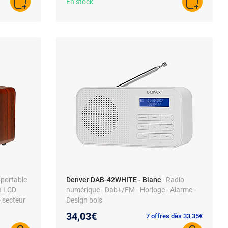
En stock
AJOUTER AU PANIER
AJOUTER A
portable
Denver DAB-42WHITE - Blanc
- Radio
n LCD
numérique - Dab+/FM - Horloge - Alarme -
- secteur
Design bois
34,03€
7 offres dès 33,35€