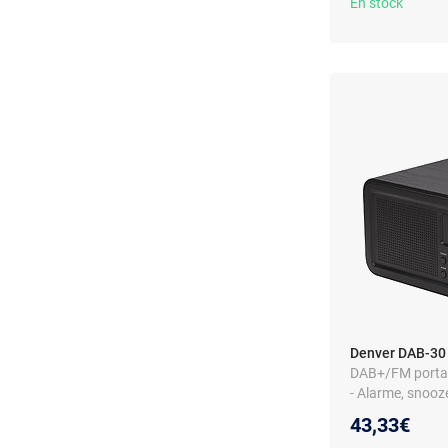
En stock
Denver DAB-30 
DAB+/FM portabl
- Alarme, snooze
stéréo - Aliment
43,33€