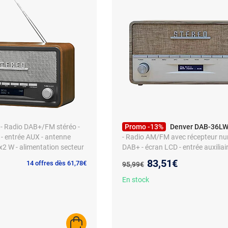
- Radio DAB+/FM stéréo -
Promo -13%
Denver DAB-36LW
 - entrée AUX - antenne
- Radio AM/FM avec récepteur n
x2 W - alimentation secteur
DAB+ - écran LCD - entrée auxiliai
alimentation secteur ou piles - 3
Nouveau prix :
83,51€
Ancien prix :
14 offres dès 61,78€
95,99€
présélections - sans Bluetooth ni 
En stock
AJOUTER AU PANIER