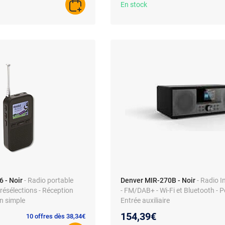
En stock
AJOUTER AU PANIER
 - Noir
- Radio portable
Denver MIR-270B - Noir
- Radio I
ésélections - Réception
- FM/DAB+ - Wi-Fi et Bluetooth - P
ion simple
Entrée auxiliaire
154,39€
10 offres dès 38,34€