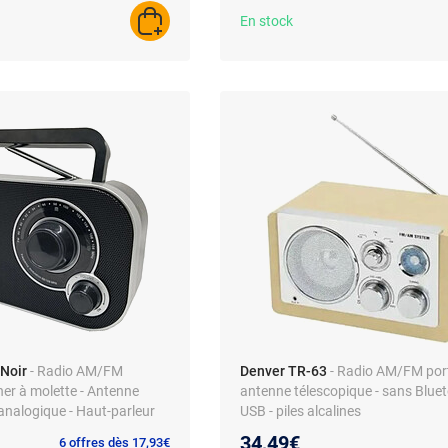
En stock
AJOUTER AU PANIER
 Noir
- Radio AM/FM
Denver TR-63
- Radio AM/FM port
ner à molette - Antenne
antenne télescopique - sans Bluet
 analogique - Haut-parleur
USB - piles alcalines
tation secteur ou piles -
34,49€
6 offres dès 17,93€