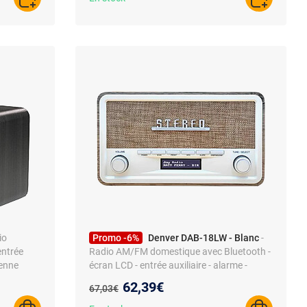
AJOUTER AU PANIER
AJOUTER A
io
Promo -6%
Denver DAB-18LW - Blanc
-
entrée
Radio AM/FM domestique avec Bluetooth -
tenne
écran LCD - entrée auxiliaire - alarme -
r ou piles
antenne incluse
Nouveau prix :
62,39€
Ancien prix :
67,03€