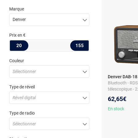
Marque
Denver
Prix
en €
20
155
Couleur
Sélectionner
Denver DAB-18
Bluetooth - RDS
Type de réveil
télescopique - 2
ou piles
Réveil digital
62,65€
En stock
Type de radio
Sélectionner