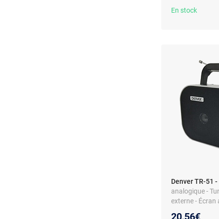
En stock
Denver TR-51 -
analogique - Tu
externe - Écran
intégré - Alimen
20,56€