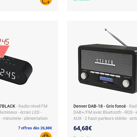
AJOUTER AU PANIER
17BLACK
- Radio-réveil FM
Denver DAB-18 - Gris foncé
- Rad
 lumineux - écran LED -
DAB+/FM avec Bluetooth - RDS - 
- minuterie - alimentation
AUX - 2 haut-parleurs stéréo - an
télescopique - alimentation secteu
64,68€
7 offres dès 26,88€
C