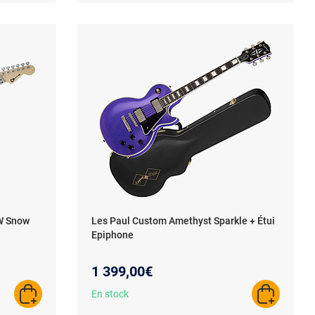
RW Snow
Les Paul Custom Amethyst Sparkle + Étui
Epiphone
1 399,00€
En stock
AJOUTER AU PANIER
AJOUTER A