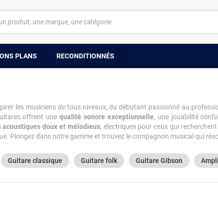
ONS PLANS
RECONDITIONNÉS
pirer les musiciens de tous niveaux, du débutant passionné au professio
uitares offrent une
qualité sonore exceptionnelle
, une jouabilité conf
 acoustiques doux et mélodieux
, électriques pour ceux qui recherchen
ique. Plongez dans notre gamme et trouvez le compagnon musical qui rés
Guitare classique
Guitare folk
Guitare Gibson
Ampli