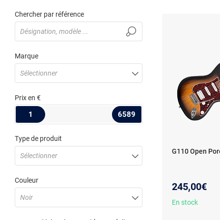
Chercher par référence
Marque
Sélectionner
Prix
en €
1
6589
Type de produit
G110 Open Pore
Sélectionner
Couleur
245,00€
Noir
En stock