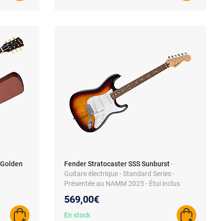
 Golden
Fender Stratocaster SSS Sunburst
-
Guitare électrique - Standard Series -
Présentée au NAMM 2025 - Étui inclus
569,00€
En stock
AJOUTER AU PANIER
AJOUTER A