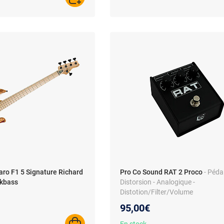
AJOUTER AU PANIER
aro F1 5 Signature Richard
Pro Co Sound RAT 2 Proco
- Péda
rkbass
Distorsion - Analogique -
Distotion/Filter/Volume
95,00€