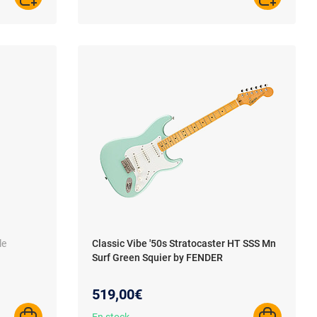
AJOUTER AU PANIER
AJOUTER A
le
Classic Vibe '50s Stratocaster HT SSS Mn
Surf Green Squier by FENDER
519,00€