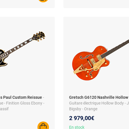
s Paul Custom Reissue
-
Gretsch G6120 Nashville Hollow
ue - Finition Gloss Ebony -
Guitare électrique Hollow Body - 
assif
Bigsby - Orange
2 979,00€
En stock