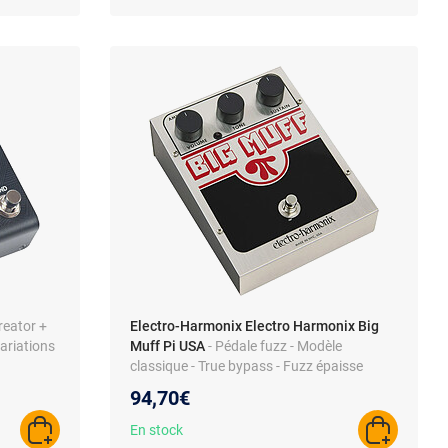
reator +
Electro-Harmonix Electro Harmonix Big
ariations
Muff Pi USA
- Pédale fuzz - Modèle
classique - True bypass - Fuzz épaisse
94,70€
En stock
AJOUTER AU PANIER
AJOUTER A