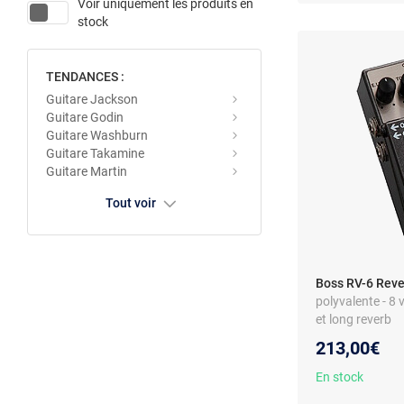
Voir uniquement les produits en
stock
TENDANCES :
Guitare Jackson
Guitare Godin
Guitare Washburn
Guitare Takamine
Guitare Martin
Tout voir
Boss RV-6 Reve
polyvalente - 8 
et long reverb
213,00€
En stock