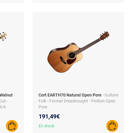
 Walnut
-
Cort EARTH70 Natural Open Pore
- Guitare
Cut -
Folk - Format Dreadnought - Finition Open
 4/4
Pore
191,49€
En stock
AJOUTER AU PANIER
AJOUTER A