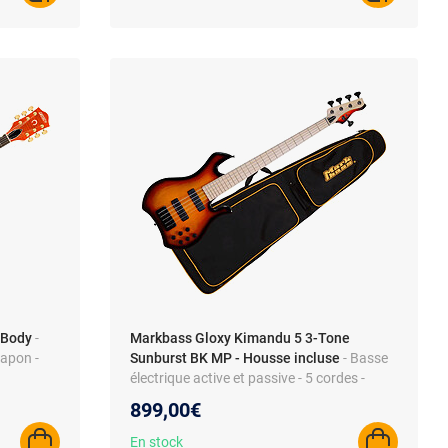
 Body
-
Markbass Gloxy Kimandu 5 3-Tone
Japon -
Sunburst BK MP - Housse incluse
- Basse
électrique active et passive - 5 cordes -
Corps forme Ninja Design
899,00€
En stock