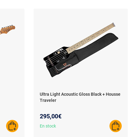
Ultra Light Acoustic Gloss Black + Housse
Traveler
295,00€
En stock
AJOUTER AU PANIER
AJOUTER A