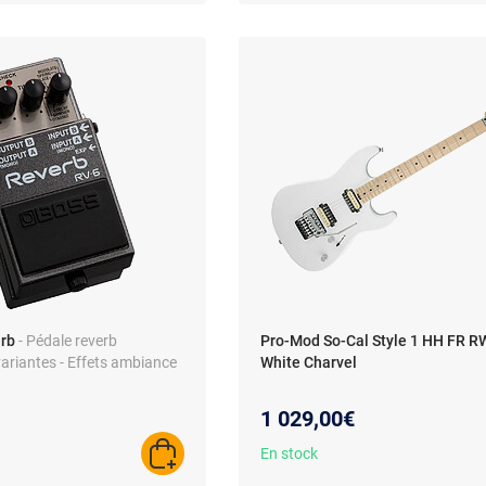
rb
- Pédale reverb
Pro-Mod So-Cal Style 1 HH FR 
variantes - Effets ambiance
White Charvel
1 029,00€
En stock
AJOUTER AU PANIER