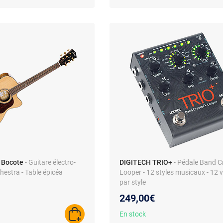
 Bocote
- Guitare électro-
DIGITECH TRIO+
- Pédale Band C
hestra - Table épicéa
Looper - 12 styles musicaux - 12 v
par style
249,00€
En stock
AJOUTER AU PANIER