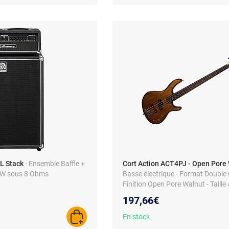
L Stack
- Ensemble Baffle +
Cort Action ACT4PJ - Open Pore
00W sous 8 Ohms
Basse électrique - Format Double 
Finition Open Pore Walnut - Taille
197,66€
En stock
AJOUTER AU PANIER