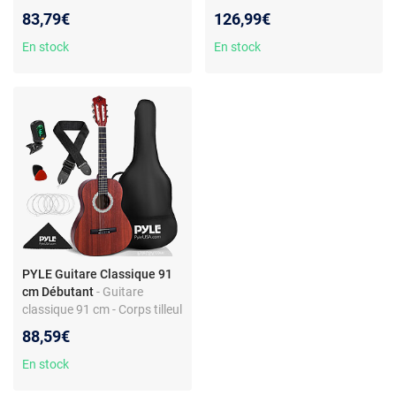
mate - Housse - Cordes de
mate - Kit complet avec
83,79€
126,99€
rechange - Kit complet
accessoires
En stock
En stock
PYLE Guitare Classique 91
cm Débutant
- Guitare
classique 91 cm - Corps tilleul
- Cordes nylon - Housse -
88,59€
Accordeur
En stock