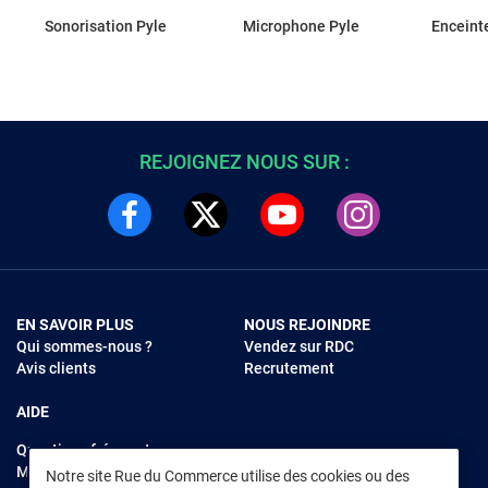
Sonorisation Pyle
Microphone Pyle
Enceinte
REJOIGNEZ NOUS SUR :
EN SAVOIR PLUS
NOUS REJOINDRE
Qui sommes-nous ?
Vendez sur RDC
Avis clients
Recrutement
AIDE
Questions fréquentes
Modes de règlements
Notre site Rue du Commerce utilise des cookies ou des