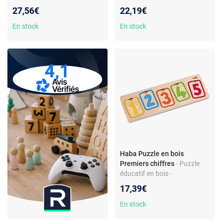
- Carton solide - 3 motifs
thème animaux - Grandes
27,56€
22,19€
pièces en carton épais -
Développe motricité fine et
En stock
En stock
coordination œil-main -
Figurine en bois incluse
4,1
Haba Puzzle en bois
Premiers chiffres
- Puzzle
éducatif en bois -
Apprentissage des chiffres et
17,39€
quantités - Multiniveaux -
Stimule motricité fine -
En stock
Thème dessins animés