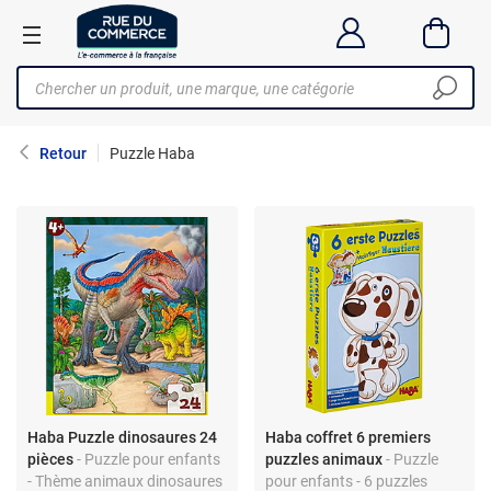
Retour
Puzzle Haba
Haba Puzzle dinosaures 24
Haba coffret 6 premiers
pièces
- Puzzle pour enfants
puzzles animaux
- Puzzle
- Thème animaux dinosaures
pour enfants - 6 puzzles