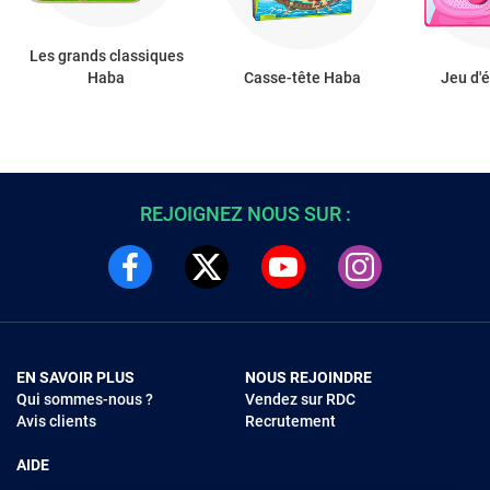
Les grands classiques
Haba
Casse-tête Haba
Jeu d'
REJOIGNEZ NOUS SUR :
EN SAVOIR PLUS
NOUS REJOINDRE
Qui sommes-nous ?
Vendez sur RDC
Avis clients
Recrutement
AIDE