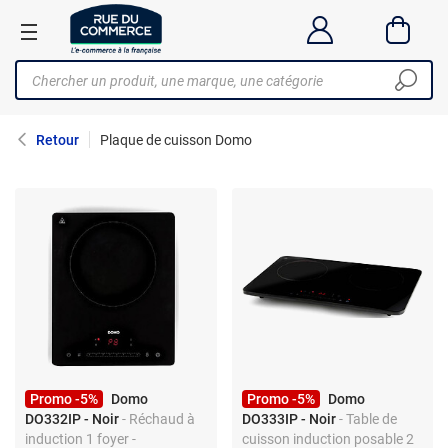
Retour
Plaque de cuisson Domo
Promo -5%
Domo
Promo -5%
Domo
DO332IP - Noir
- Réchaud à
DO333IP - Noir
- Table de
induction 1 foyer -
cuisson induction posable 2