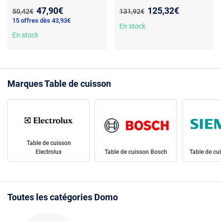
Vitrocéramique -
foyers - commandes tactiles -
Nouveau prix :
Nouveau prix :
47,90€
125,32€
Ancien prix :
Ancien prix :
50,42€
131,92€
Commandes tactiles -
vitrocéramique - minuterie -
15 offres dès 43,93€
Minuterie - Sécurité enfant -
écran LED - sécurité enfant -
En stock
Arrêt automatique - 8
En stock
non connecté
niveaux de cuisson
Marques Table de cuisson
Table de cuisson
Electrolux
Table de cuisson Bosch
Table de cu
Toutes les catégories Domo