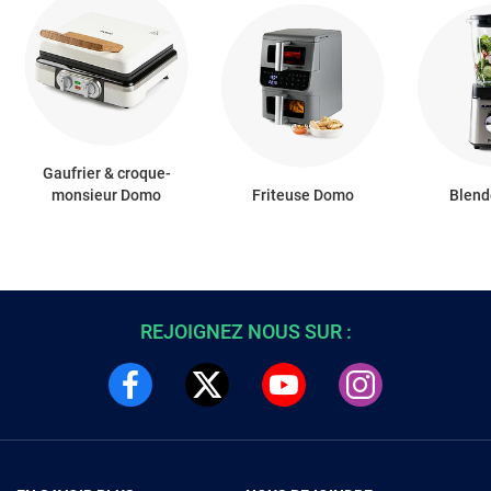
Gaufrier & croque-
monsieur Domo
Friteuse Domo
Blend
REJOIGNEZ NOUS SUR :