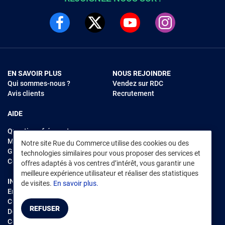
EN SAVOIR PLUS
NOUS REJOINDRE
Qui sommes-nous ?
Vendez sur RDC
Avis clients
Recrutement
AIDE
Questions fréquentes
Modes de règlements
Notre site Rue du Commerce utilise des cookies ou des
Garantie et retours
technologies similaires pour vous proposer des services et
Contacter Rue du Commerce
offres adaptés à vos centres d’intérêt, vous garantir une
meilleure expérience utilisateur et réaliser des statistiques
INFORMATIONS LÉGALES
RENDEZ-VOUS SUR L'APP
de visites.
En savoir plus.
Environnement
CGV
/
CGU Marketplace
REFUSER
Données personnelles
/
Cookies