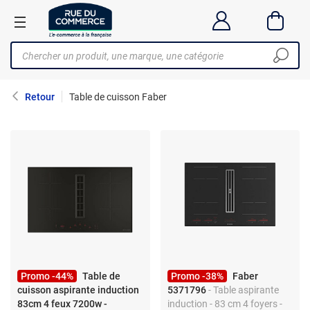
Retour
Table de cuisson Faber
Promo -44%
Table de
Promo -38%
Faber
cuisson aspirante induction
5371796
- Table aspirante
83cm 4 feux 7200w -
induction - 83 cm 4 foyers -