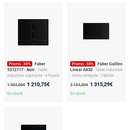
Promo -38%
Faber
Promo -38%
Faber Galileo
5372717 - Noir
- Table
Linear A830
- Table induction
induction aspirante - 4 foyers
- Hotte intégrée - 7400W -
- Verre - 60 cm - A+
Commande tactile - Filtre à
Nouveau prix :
Nouveau prix :
1 210,75€
1 315,29€
Ancien prix :
Ancien prix :
1 954,00€
2 154,00€
graisse
En stock
En stock