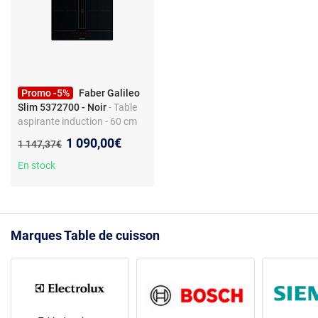
Promo -5%
Faber Galileo
Slim 5372700 - Noir
- Table
aspirante induction - 60 cm
7400W - 4 foyers - Noir
Nouveau prix :
1 090,00€
Ancien prix :
1 147,37€
En stock
Marques Table de cuisson