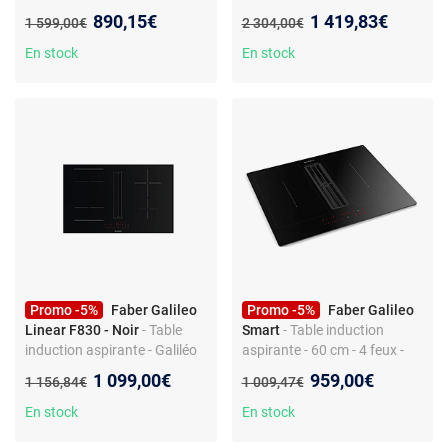
5484328 - FABER
- Faber
7400W - Noir
Nouveau prix :
Nouveau prix :
890,15€
1 419,83€
Ancien prix :
Ancien prix :
1 599,00€
2 304,00€
Galileo Slim Ring F830 - Table
induction 83 cm avec hotte
En stock
En stock
intégrée (version recyclage) -
Verre noir
Promo -5%
Faber Galileo
Promo -5%
Faber Galileo
Linear F830 - Noir
- Table
Smart
- Table induction
induction aspirante - Galiléo
aspirante - 60 cm - 4 feux -
Linear 83 cm - 7400W - Noir
7400W - Hotte intégrée - Noir
Nouveau prix :
Nouveau prix :
1 099,00€
959,00€
Ancien prix :
Ancien prix :
1 156,84€
1 009,47€
En stock
En stock