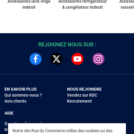
Accessoires lave-linge
Accessoires réfrigérateur
Accesso
Indesit
& congélateur Indesit
vaissel
REJOIGNEZ NOUS SUR :
EN SAVOIR PLUS
NOUS REJOINDRE
Qui sommes-nous ?
Vendez sur RDC
Avis clients
Recrutement
AIDE
Questions fréquentes
Modes de règlements
Notre site Rue du Commerce utilise des cookies ou des