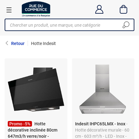
Retour
Hotte Indesit
Promo -5%
Hotte
Indesit IHPC65LMX - Inox
-
décorative inclinée 80cm
Hotte décorative murale - 60
647m3/h verre/noir -
cm - 603 m³/h - LED - Inox -