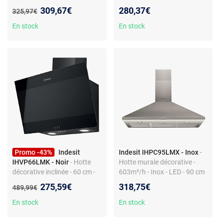
IHVP83FLMK - INDESIT
-
Filtre lavable
Nouveau prix :
309,67€
280,37€
Ancien prix :
325,97€
Hotte décorative inclinée -
Débit d'air max 647 m³/h -
En stock
En stock
Verre noir - 80 cm
Promo -43%
Indesit
Indesit IHPC95LMX - Inox
-
IHVP66LMK - Noir
- Hotte
Hotte murale décorative -
décorative inclinée - 60 cm -
603m³/h - Inox - LED - 90 cm
Noir - 647 m³/h - Classe B
- Filtres métalliques
Nouveau prix :
275,59€
318,75€
Ancien prix :
489,99€
En stock
En stock