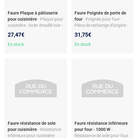
Faure Plaque à pâtisserie
Faure Poignée de porte de
pour cuisinière
- Plaque pour
four
- Poignée pour four -
cuisinière - Acier émaillé noir -
Pièce de rechange d’origine -
Compatible
Compatible Faure, Electrolux,
27,47€
31,75€
Faure/Electrolux/Zanker -
Zanussi - Fixation simple -
Réf. 342398102
Plastique robuste
En stock
En stock
Faure résistance de sole
Faure résistance inférieure
pour cuisinière
- Résistance
pour four - 1000 W
-
inférieure pour cuisinière -
Résistance de sole pour four