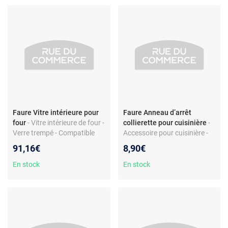
Faure Vitre intérieure pour
Faure Anneau d’arrêt
four
- Vitre intérieure de four -
collierette pour cuisinière
-
Verre trempé - Compatible
Accessoire pour cuisinière -
Faure EOC2401AOX,
Anneau d’arrêt collierette -
91,16€
8,90€
FOP27901XK - Réf.
Compatible Faure CGL410 -
356163001
Plastique blanc
En stock
En stock