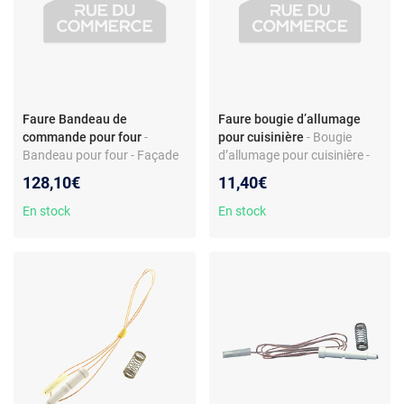
Faure Bandeau de
Faure bougie d’allumage
commande pour four
-
pour cuisinière
- Bougie
Bandeau pour four - Façade
d’allumage pour cuisinière -
en verre - Compatible modèle
longueur de fil 400 mm -
128,10€
11,40€
Faure FOB481W - Pièce
métal - compatible
d’origine constructeur
TG5050W1
En stock
En stock