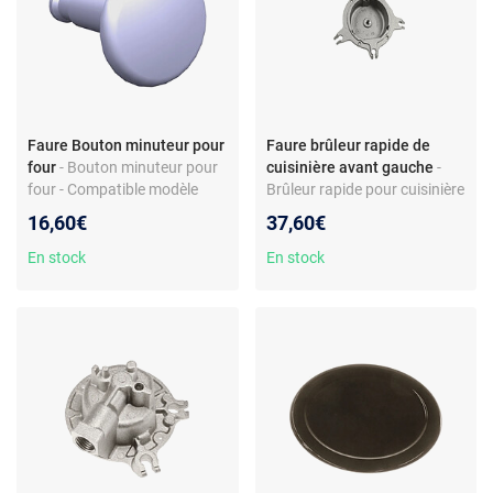
Faure Bouton minuteur pour
Faure brûleur rapide de
four
- Bouton minuteur pour
cuisinière avant gauche
-
four - Compatible modèle
Brûleur rapide pour cuisinière
Faure CMP6982W - Plastique
- Position avant gauche -
16,60€
37,60€
- Coloris blanc
Pièce compatible Faure,
Electrolux, Arthur Martin -
En stock
En stock
Réf. fabricant 103B