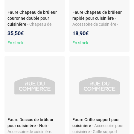
Faure Chapeau de brûleur
Faure Chapeau de brûleur
couronne double pour
rapide pour cuisinière
-
cuisinière
- Chapeau de
Accessoire de cuisinière -
brûleur pour cuisinière -
chapeau de brûleur rapide
35,50€
18,90€
Couronne double -
avant droit - compatible
Compatible Faure et
Faure CML519 - référence
En stock
En stock
Electrolux - Couleur noire
94326450100 - couleur noire
Faure Dessus de brûleur
Faure Grille support pour
pour cuisinière - Noir
-
cuisinière
- Accessoire pour
Accessoire de cuisinière:
cuisinière - Grille support