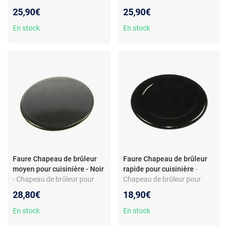
brûleur auxiliaire -
Chapeau de brûleur auxiliaire
25,90€
25,90€
Compatible Faure - Réf.
- Compatible Faure
680017006 - Couleur noire
CGL601W - Couleur noire
En stock
En stock
Faure Chapeau de brûleur
Faure Chapeau de brûleur
moyen pour cuisinière - Noir
rapide pour cuisinière
-
- Chapeau de brûleur pour
Chapeau de brûleur pour
cuisinière — compatible
cuisinière - Compatible Faure
28,80€
18,90€
Faure et Electrolux — finition
CML519 et autres - Noir -
noire — pièce d’origine
Réf. 94326450100
En stock
En stock
3540139080 — pour tables