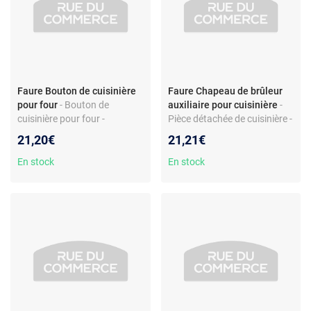
Faure Bouton de cuisinière
Faure Chapeau de brûleur
pour four
- Bouton de
auxiliaire pour cuisinière
-
cuisinière pour four -
Pièce détachée de cuisinière -
Compatible modèles Faure
Chapeau de brûleur auxiliaire
21,20€
21,21€
CGL528W et séries -
- Compatible modèles Faure
Plastique blanc - Réf.
En stock
En stock
94326450100