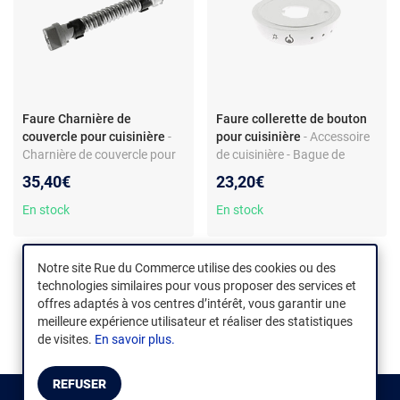
Faure Charnière de
Faure collerette de bouton
couvercle pour cuisinière
-
pour cuisinière
- Accessoire
Charnière de couvercle pour
de cuisinière - Bague de
cuisinière - Compatible Faure
bouton de commande -
35,40€
23,20€
modèle CGC696X - Pièce
Compatible modèle Faure
droite - Métal gris clair
CGC6011W - Couleur blanc -
En stock
En stock
Matière plastique
Notre site Rue du Commerce utilise des cookies ou des
technologies similaires pour vous proposer des services et
1
2
3
offres adaptés à vos centres d’intérêt, vous garantir une
meilleure expérience utilisateur et réaliser des statistiques
de visites.
En savoir plus.
REFUSER