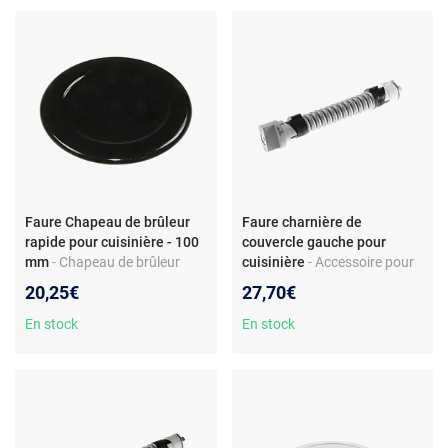
gaz
Faure Chapeau de brûleur
Faure charnière de
rapide pour cuisinière - 100
couvercle gauche pour
mm
- Chapeau de brûleur
cuisinière
- Accessoire pour
pour cuisinière - fonte
cuisinière - charnière de
20,25€
27,70€
émaillée noire - compatible
couvercle gauche -
modèles Faure
compatible modèle Faure
En stock
En stock
CGC696X