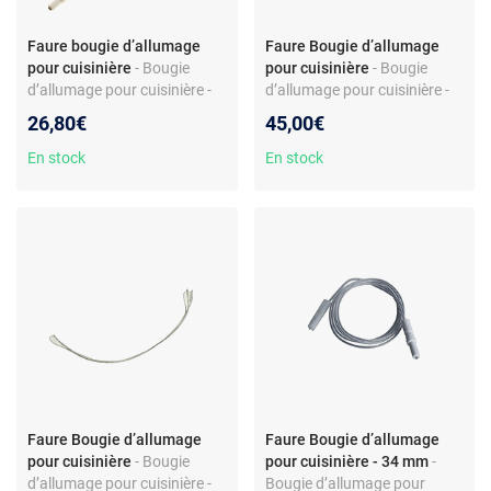
Faure bougie d’allumage
Faure Bougie d’allumage
pour cuisinière
- Bougie
pour cuisinière
- Bougie
d’allumage pour cuisinière -
d’allumage pour cuisinière -
Avec ressort intégré -
Avec ressort 52 mm - Corps
26,80€
45,00€
Compatible modèles Faure -
céramique - Réf.
Réf. 53188945074
53188944564 - Compatibilité
En stock
En stock
Faure CCT660 et autres
Faure Bougie d’allumage
Faure Bougie d’allumage
pour cuisinière
- Bougie
pour cuisinière - 34 mm
-
d’allumage pour cuisinière -
Bougie d’allumage pour