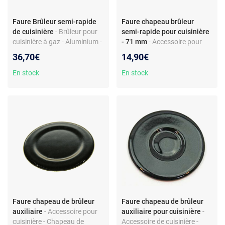
Faure Brûleur semi-rapide
Faure chapeau brûleur
de cuisinière
- Brûleur pour
semi-rapide pour cuisinière
cuisinière à gaz - Aluminium -
- 71 mm
- Accessoire pour
Pièce d’origine - Compatible
cuisinière - Chapeau de
36,70€
14,90€
modèles Faure
brûleur semi-rapide -
Compatible modèles Faure -
En stock
En stock
Finition noire - Pièce
d’origine/équivalente
Faure chapeau de brûleur
Faure chapeau de brûleur
auxiliaire
- Accessoire pour
auxiliaire pour cuisinière
-
cuisinière - Chapeau de
Accessoire de cuisinière -