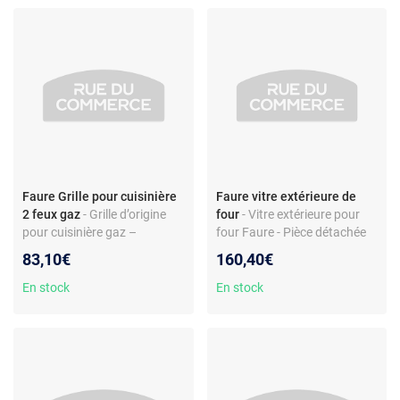
Faure Grille pour cuisinière
Faure vitre extérieure de
2 feux gaz
- Grille d’origine
four
- Vitre extérieure pour
pour cuisinière gaz –
four Faure - Pièce détachée
Compatible modèles Faure
d’origine - Compatible modèle
83,10€
160,40€
CMP6084X et séries –
CFC717W - Verre blanc
Référence 94300130803
En stock
En stock