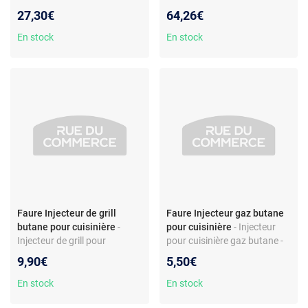
dessus de brûleur -
latérale gauche ou droite -
27,30€
64,26€
Compatible modèles
Compatible Electrolux, Faure,
Faure/Electrolux - Réf.
AEG, Zanussi
En stock
En stock
94963030300 - Pièce petit
brûleur
Faure Injecteur de grill
Faure Injecteur gaz butane
butane pour cuisinière
-
pour cuisinière
- Injecteur
Injecteur de grill pour
pour cuisinière gaz butane -
cuisinière - Gicleur butane
Laiton - Gicleur auxiliaire D
9,90€
5,50€
N°0,85 - Laiton - Réf.
0,65 - Compat. FCG660MWC
3422508097 - Compatible
En stock
En stock
Faure CGL409W et autres