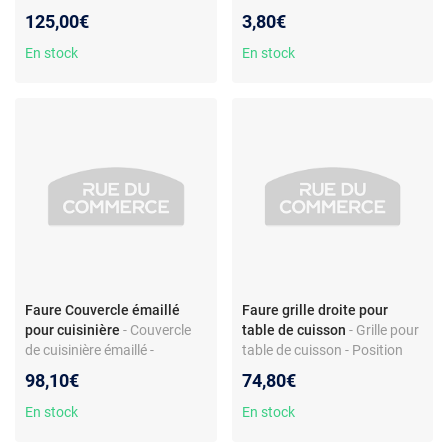
trempé noir – Compatible
gicleur gaz pour four -
125,00€
3,80€
pyrolyse – Pour modèles
compatible Faure CGC4009
Faure FOB481N et autres
En stock
En stock
Faure Couvercle émaillé
Faure grille droite pour
pour cuisinière
- Couvercle
table de cuisson
- Grille pour
de cuisinière émaillé -
table de cuisson - Position
Compatible modèle Faure
droite - Compatible Faure et
98,10€
74,80€
FCG565GW - Finition blanche
Electrolux - Référence
3428117026
En stock
En stock