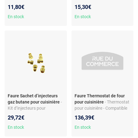
1200 W - Compatible
- 1000 W - Matériau métal -
11,80€
15,30€
modèles Faure CMC694
Compatible modèle
FOP38901XK - Non pyrolyse
En stock
En stock
Faure Sachet d’injecteurs
Faure Thermostat de four
gaz butane pour cuisinière
-
pour cuisinière
- Thermostat
Kit d’injecteurs pour
pour cuisinière - Compatible
cuisinière - Laiton -
modèle Faure CFM587M1 -
29,72€
136,39€
Compatibilité modèle
Pièce d’origine constructeur -
FCG5103CX - Réf.
Matériau métal - Type:
En stock
En stock
50293007006
accessoire pour cuisinière