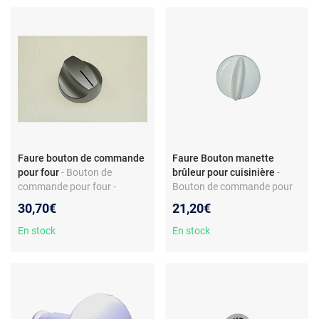
Faure bouton de commande
Faure Bouton manette
pour four
- Bouton de
brûleur pour cuisinière
-
commande pour four -
Bouton de commande pour
Compatible modèle Faure
cuisinière - Compatible
30,70€
21,20€
FYB351X - Plastique -
modèles Faure dont
Accessoire d’origine
CGL528W - Plastique -
En stock
En stock
Couleur blanche