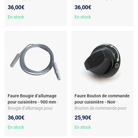
Céramique - Compatible
cuisinière - Compatible Faure
36,00€
36,00€
Faure et Electrolux -
et Arthur Martin - Réf.
Remplacement allumeur
357044814
En stock
En stock
Faure Bougie d’allumage
Faure Bouton de commande
pour cuisinière - 900 mm
-
pour cuisinière - Noir
-
Bougie d’allumage pour
Bouton de commande pour
cuisinière - Électrode
cuisinière - Compatible
36,00€
25,90€
céramique - Tige métal -
modèles Faure CMP6088X et
Compatible Faure TM3031N
CVC6097X - Plastique
En stock
En stock
robuste - Repères +/-