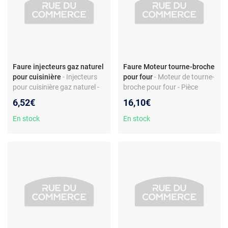
Faure injecteurs gaz naturel
Faure Moteur tourne-broche
pour cuisinière
- Injecteurs
pour four
- Moteur de tourne-
pour cuisinière gaz naturel -
broche pour four - Pièce
laiton - compatibles Glem
d’origine - Compatible
6,52€
16,10€
Gas - réf. 5024170900
pyrolyse - Réf. 337247601 -
Pour modèles Faure/Arthur
En stock
En stock
Martin/Electrolux