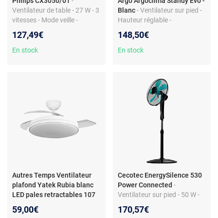
Philips CX3050/01
-
Argo Argoclima Standy Evo -
Ventilateur de table - 27 W - 3
Blanc
- Ventilateur sur pied -
vitesses - Mode veille -
Hauteur réglable -
Oscillant - 26 x 26 x 38 cm
Consommation 55 W -
127,49€
148,50€
Design élégant
En stock
En stock
Autres Temps Ventilateur
Cecotec EnergySilence 530
plafond Yatek Rubia blanc
Power Connected
-
LED pales retractables 107
Ventilateur sur pied - 50 W -
cm
Télécommande - 3 modes -
59,00€
170,57€
Hauteur ajustable