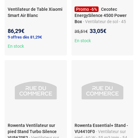
Ventilateur de Table Xiaomi
Promo -6%
Cecotec
Smart Air Blanc
EnergySilence 4500 Power
Box
- Ventilateur de sol - 45
W - 3 vitesses - Minuterie 1h -
Nouveau prix :
86,29€
33,05€
Ancien prix :
35,51€
Silencieux
9 offres dès 81,29€
En stock
En stock
Rowenta Ventilateur sur
Rowenta Essential+ Stand -
pied Stand Turbo Silence
VU4410F0
- Ventilateur sur
VU5670F2
- Ventilateur sur
pied - 60 W - 55 m3/min - 54