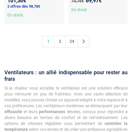
Nouveau prix :
101,50€
69,97€
70,76€
intégré
Humidificateur intégré
2 offres dès 98,78€
En stock
En stock
1
2
24
Ventilateurs : un allié indispensable pour rester au
frais
Si la chaleur vous accable, le ventilateur est une solution efficace
pour retrouver un peu de fraîcheur. Avec une vaste sélection de
modèles, vous pouvez choisir un appareil adapté à votre espace et à
vos préférences. Les ventilateurs modernes se démarquent par leur
efficacité
et leurs
performances
élevées, conçus pour répondre à
divers besoins en termes de confort et de refroidissement. Les
options de vitesses réglables vous permettent de
contrôler la
température
selon vos envies et de créer une ambiance agréable en