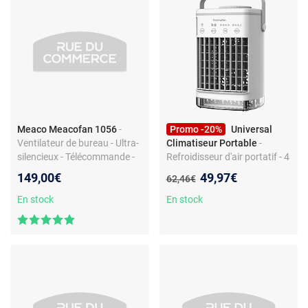
Meaco Meacofan 1056
-
Promo -20%
Universal
Ventilateur de bureau - Ultra-
Climatiseur Portable
-
silencieux - Télécommande -
Refroidisseur d'air portatif - 4
Ventilation
vitesses - Réservoir 700 ml -
Nouveau prix :
149,00€
49,97€
Ancien prix :
62,46€
multidirectionnelle - 12
Blanc
vitesses
En stock
En stock