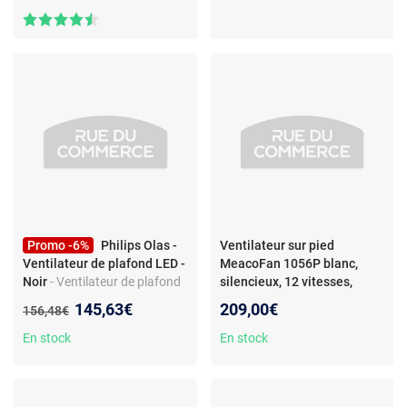
Promo -6%
Philips Olas -
Ventilateur sur pied
Ventilateur de plafond LED -
MeacoFan 1056P blanc,
Noir
- Ventilateur de plafond
silencieux, 12 vitesses,
Philips Olas 132 cm avec
telecommande
Nouveau prix :
145,63€
209,00€
Ancien prix :
156,48€
lumière LED intégrée et
télécommande
En stock
En stock