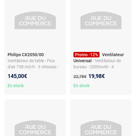
Philips CX2050/00
-
Promo -12%
Ventilateur
Ventilateur de table - Flux
Universal
- Ventilateur de
d'air 738 m3/h - 3 vitesses -
bureau - 2000mAh - 4
Silencieux - Blanc
vitesses - Silence optimisé
Nouveau prix :
145,00€
19,98€
Ancien prix :
22,78€
En stock
En stock