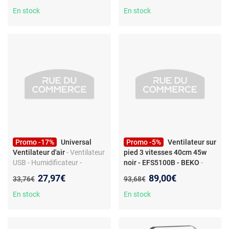
En stock
En stock
Promo -17%
Universal
Promo -5%
Ventilateur sur
Ventilateur d'air
- Ventilateur
pied 3 vitesses 40cm 45w
USB - Humidificateur -
noir - EFS5100B - BEKO
-
Purificateur - Air froid -
Ventilateur sur pied Beko
Nouveau prix :
Nouveau prix :
27,97€
89,00€
Ancien prix :
Ancien prix :
33,76€
93,68€
Portable
EFS5100B, 40 cm, 5 pales, 3
vitesses, 45 W, oscillation,
En stock
En stock
hauteur réglable 113-135
cm.