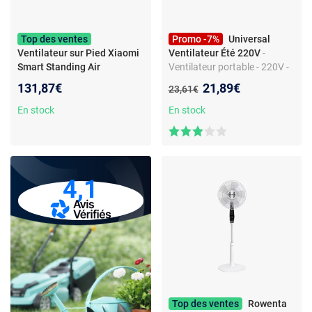
Top des ventes
Promo -7%
Universal
Ventilateur sur Pied Xiaomi
Ventilateur Été 220V
-
Smart Standing Air
Ventilateur portable - 220V -
Circulation Blanc
5 lames - Multifonction -
Nouveau prix :
131,87€
21,89€
Ancien prix :
23,61€
Ultra-silencieux
En stock
En stock
4,1
Top des ventes
Rowenta