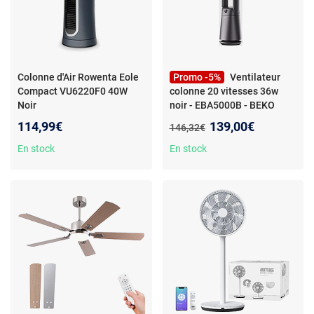
Colonne d'Air Rowenta Eole
Promo -5%
Ventilateur
Compact VU6220F0 40W
colonne 20 vitesses 36w
Noir
noir - EBA5000B - BEKO
Nouveau prix :
114,99€
139,00€
Ancien prix :
146,32€
En stock
En stock