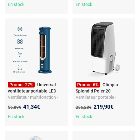
15000mAh, 4 vitesses + 4
En stock
En stock
niveaux de brumisation, avec
LED RGB oscillant, idéal pour
le camping
Promo -27%
Universal
Promo -6%
Olimpia
ventilateur portable LED
-
Splendid Peler 20
-
Ventilateur multifonction -
Ventilateur portable -
Réservoir 140 ml - Batterie
Refroidisseur évaporatif -
Nouveau prix :
Nouveau prix :
41,34€
219,90€
Ancien prix :
Ancien prix :
56,89€
236,28€
4000mAh
Blanc - 20 L - 600 m³/h
En stock
En stock