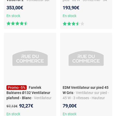
pied - 70W - Diamètre 40 cm -
dB
353,00€
193,90€
Noir/Gris
En stock
En stock
Promo -5%
Farelek
EDM Ventilateur sur pied 45
Baléares Ø132 Ventilateur
W Gris
- Ventilateur sur pied -
plafond - Blanc
- Ventilateur
45 W - 3 vitesses - Hauteur
de plafond - 5 pales
réglable - Diamètre 40 cm -
Nouveau prix :
92,27€
79,00€
Ancien prix :
97,13€
réversible - Éclairage inclus -
Silencieux
Design élégant
En stock
En stock