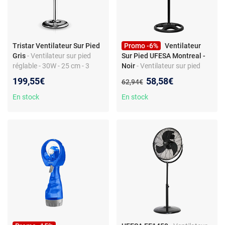
Tristar Ventilateur Sur Pied
Promo -6%
Ventilateur
Gris
- Ventilateur sur pied
Sur Pied UFESA Montreal -
réglable - 30W - 25 cm - 3
Noir
- Ventilateur sur pied
vitesses - Hauteur ajustable -
UFESA - Diamètre 40 cm - 3
Nouveau prix :
199,55€
58,58€
Ancien prix :
62,94€
Gris
vitesses - Oscillation 90° -
Design métallique
En stock
En stock