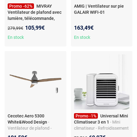
Promo -62%
MIVRAY
AMIG | Ventilateur sur pie
Ventilateur de plafond avec
GALAIR WIFI-01
lumière, télécommande,
métal et bois nickel
Nouveau prix :
105,99€
163,49€
Ancien prix :
279,99€
En stock
En stock
Cecotec Aero 5300
Promo -1%
Universal Mini
White&Wood Design
-
Climatiseur 3 en 1
- Mini
Ventilateur de plafond -
climatiseur - Refroidissement
Moteur DC - 6 vitesses - LED
par eau - Écran tactile -
Ancien prix :