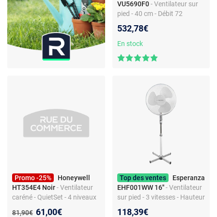
VU5690F0
- Ventilateur sur
pied - 40 cm - Débit 72
m³/min - Silencieux - 14
532,78€
vitesses
En stock
Promo -25%
Honeywell
Top des ventes
Esperanza
HT354E4 Noir
- Ventilateur
EHF001WW 16''
- Ventilateur
caréné - QuietSet - 4 niveaux
sur pied - 3 vitesses - Hauteur
de bruit - 20 cm - 35W
réglable - Blanc
Nouveau prix :
61,00€
118,39€
Ancien prix :
81,90€