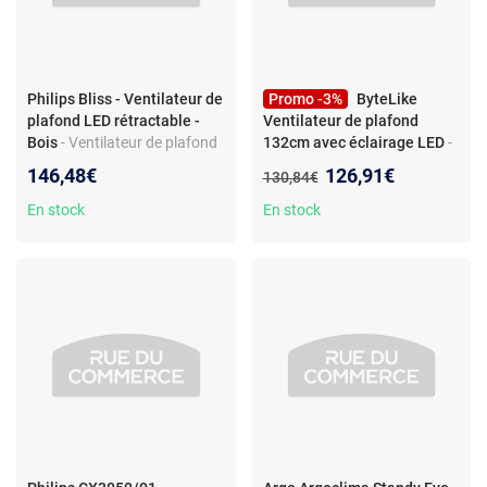
Philips Bliss - Ventilateur de
Promo -3%
ByteLike
plafond LED rétractable -
Ventilateur de plafond
Bois
- Ventilateur de plafond
132cm avec éclairage LED
-
Philips Bliss avec pales
Ventilateur de plafond
Nouveau prix :
146,48€
126,91€
Ancien prix :
130,84€
rétractables, éclairage LED et
132cm avec éclairage LED,
télécommande
design bois, installation
En stock
En stock
flush-mount, moteur
réversible silencieux, pour
salon, chambre et cuisine