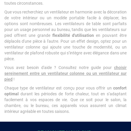
toutes circonstances.
Que vous recherchiez un ventilateur en harmonie avec la décoration
de votre intérieur ou un modèle portable facile à déplacer, les
options sont nombreuses. Les ventilateurs de table sont parfaits
pour un usage personnel au bureau, tandis que les ventilateurs sur
pied offrent une grande
flexibilité d'utilisation
en pouvant être
déplacés d'une pièce à l'autre. Pour un effet design, optez pour un
ventilateur colonne qui ajoute une touche de modernité, ou un
ventilateur de plafond robuste qui s’intègre avec élégance dans une
pièce.
Vous avez besoin d'aide ? Consultez notre guide pour
choisir
sereinement entre un ventilateur colonne ou un ventilateur sur
pied
!
Chaque type de ventilateur est conçu pour vous offrir un
confort
optimal
durant les périodes de forte chaleur, tout en s’adaptant
facilement à vos espaces de vie. Que ce soit pour le salon, la
chambre, ou le bureau, ces appareils vous assurent un climat
intérieur agréable en toutes saisons.