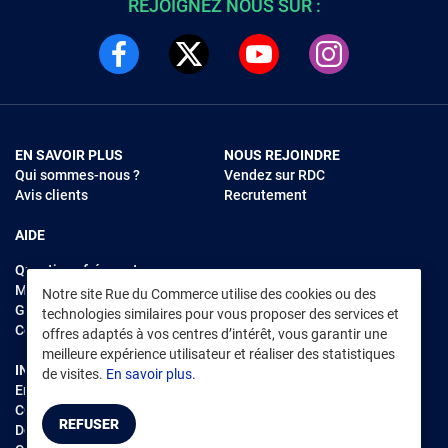
REJOIGNEZ NOUS SUR :
EN SAVOIR PLUS
NOUS REJOINDRE
Qui sommes-nous ?
Vendez sur RDC
Avis clients
Recrutement
AIDE
Questions fréquentes
Modes de règlements
Notre site Rue du Commerce utilise des cookies ou des
Garantie et retours
technologies similaires pour vous proposer des services et
Contacter Rue du Commerce
offres adaptés à vos centres d’intérêt, vous garantir une
meilleure expérience utilisateur et réaliser des statistiques
INFORMATIONS LÉGALES
RENDEZ-VOUS SUR L'APP
de visites.
En savoir plus.
Environnement
CGV
/
CGU Marketplace
REFUSER
Données personnelles
/