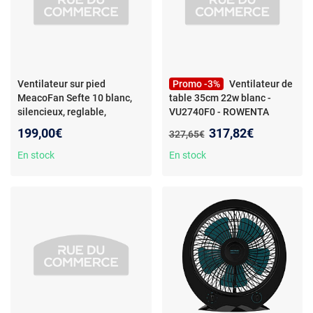
Ventilateur sur pied
Promo -3%
Ventilateur de
MeacoFan Sefte 10 blanc,
table 35cm 22w blanc -
silencieux, reglable,
VU2740F0 - ROWENTA
telecommande
Nouveau prix :
199,00€
317,82€
Ancien prix :
327,65€
En stock
En stock