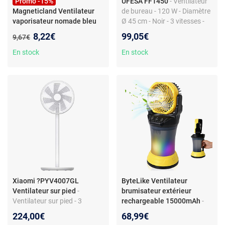
Promo -15%
UFESA FF1450
- Ventilateur
Magneticland Ventilateur
de bureau - 120 W - Diamètre
vaporisateur nomade bleu
Ø 45 cm - Noir - 3 vitesses -
330 ml
Prise EU
Nouveau prix :
8,22€
99,05€
Ancien prix :
9,67€
En stock
En stock
Xiaomi ?PYV4007GL
ByteLike Ventilateur
Ventilateur sur pied
-
brumisateur extérieur
Ventilateur sur pied - 3
rechargeable 15000mAh
-
vitesses - Blanc - Longueur
Ventilateur brumisateur
224,00€
68,99€
câble 1,6 m
extérieur rechargeable