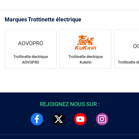
Marques Trottinette électrique
AOVOPRO
O
Trottinette électrique
Trottinette électrique
AOVOPRO
Kukirin
Trottinette 
REJOIGNEZ NOUS SUR :