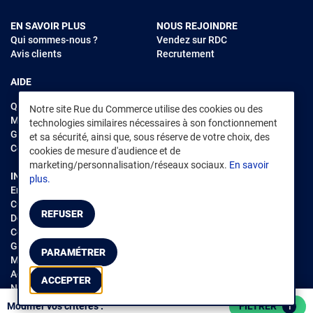
EN SAVOIR PLUS
NOUS REJOINDRE
Qui sommes-nous ?
Vendez sur RDC
Avis clients
Recrutement
AIDE
Questions fréquentes
Notre site Rue du Commerce utilise des cookies ou des
Modes de règlements
technologies similaires nécessaires à son fonctionnement
Garantie et retours
et sa sécurité, ainsi que, sous réserve de votre choix, des
Contacter Rue du Commerce
cookies de mesure d'audience et de
marketing/personnalisation/réseaux sociaux.
En savoir
INFORMATIONS LÉGALES
RENDEZ-VOUS SUR L'APP
plus.
Environnement
CGV
/
CGU Marketplace
REFUSER
Données personnelles
/
Cookies
Gérer mes cookies
PARAMÉTRER
Mentions légales
Accessibilité : non conforme
ACCEPTER
Notice d'accessibilité
Trier / Filtrer
FILTRER
Modifier vos critères :
1