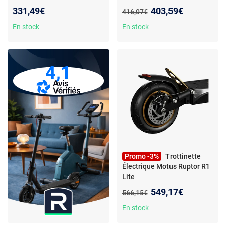
350 W 20 km/h
Nouveau prix :
331,49€
403,59€
Ancien prix :
416,07€
En stock
En stock
4,1
Promo -3%
Trottinette
Électrique Motus Ruptor R1
Lite
Nouveau prix :
549,17€
Ancien prix :
566,15€
En stock