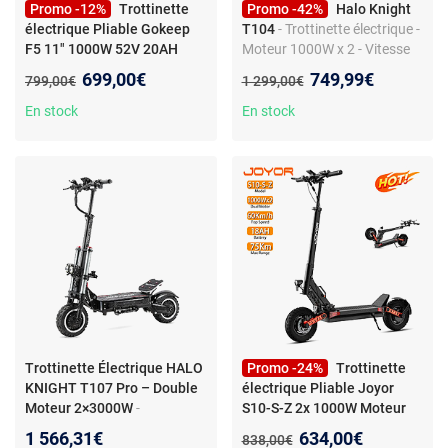
Promo -12%
Trottinette
Promo -42%
Halo Knight
électrique Pliable Gokeep
T104
- Trottinette électrique -
F5 11" 1000W 52V 20AH
Moteur 1000W x 2 - Vitesse
max 65 km/h - Pneus tout-
Nouveau prix :
Nouveau prix :
699,00€
749,99€
Ancien prix :
Ancien prix :
799,00€
1 299,00€
terrain 10" - Système de frein
à disque
En stock
En stock
Trottinette Électrique HALO
Promo -24%
Trottinette
KNIGHT T107 Pro – Double
électrique Pliable Joyor
Moteur 2×3000W
-
S10-S-Z 2x 1000W Moteur
Trottinette Électrique HALO
60V 18AH Max Autonomie
Nouveau prix :
1 566,31€
634,00€
Ancien prix :
838,00€
KNIGHT T107 Pro – Double
75Km Noir
- Trottinette