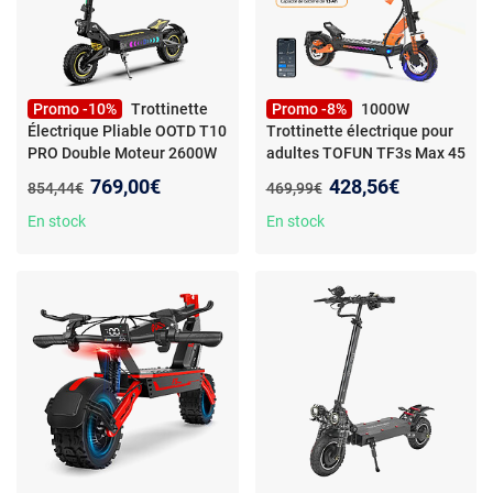
Promo -10%
Trottinette
Promo -8%
1000W
Électrique Pliable OOTD T10
Trottinette électrique pour
PRO Double Moteur 2600W
adultes TOFUN TF3s Max 45
100 km Autonomie
km/h Maximale de 45 km
Nouveau prix :
Nouveau prix :
769,00€
428,56€
Ancien prix :
Ancien prix :
854,44€
469,99€
En stock
En stock