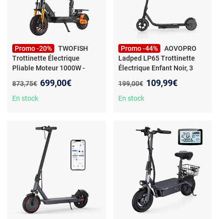
Promo -20%
TWOFISH
Promo -44%
AOVOPRO
Trottinette Électrique
Ladped LP65 Trottinette
Pliable Moteur 1000W -
Électrique Enfant Noir, 3
Batterie Amovible 48V 18Ah
Vitesses, Moteur 250W,
Nouveau prix :
Nouveau prix :
699,00€
109,99€
Ancien prix :
Ancien prix :
873,75€
199,00€
- 60 km Autonomie
Pneus 6.5’’,LED M
En stock
En stock