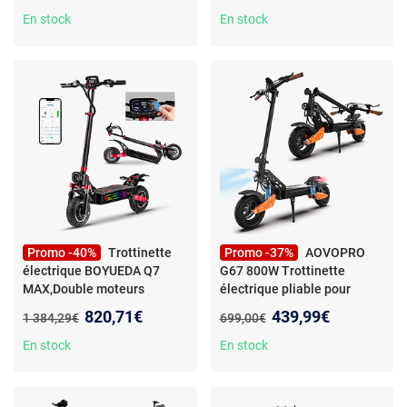
Pliage rapide
2000W Batterie 52V 20AH,
En stock
En stock
autonomie maximale 60-80
km, charge maximale 150 kg,
avec carte NFC.
Promo -40%
Trottinette
Promo -37%
AOVOPRO
électrique BOYUEDA Q7
G67 800W Trottinette
MAX,Double moteurs
électrique pliable pour
3200W,Vitesse
adultes, Max 40KM longue
Nouveau prix :
Nouveau prix :
820,71€
439,99€
Ancien prix :
Ancien prix :
1 384,29€
699,00€
70km/h,batterie 52V28Ah
portée, 10" p
En stock
En stock