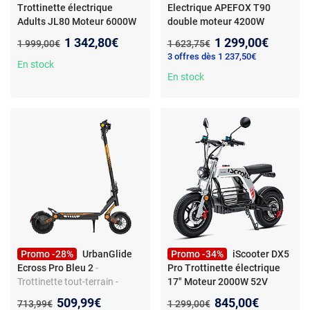
Trottinette électrique
Electrique APEFOX T90
Adults JL80 Moteur 6000W
double moteur 4200W
60V/30AH
- Vitesse Max 60-
Batterie 60V 31.2Ah
Nouveau prix :
Nouveau prix :
1 342,80€
1 299,00€
Ancien prix :
Ancien prix :
1 999,00€
1 623,75€
65 km/h, Autonomie 60-85
Autonomie 120km
3 offres dès 1 237,50€
km, Pneus Tout-Terrain 12",
En stock
Charge Max 120 kg,
En stock
Autonomie Longue,
Suspensions Renforcées,
Freins Hydrauliques E
Promo -28%
UrbanGlide
Promo -34%
iScooter DX5
Ecross Pro Bleu 2
-
Pro Trottinette électrique
Trottinette tout-terrain -
17" Moteur 2000W 52V
Moteur 800W - Autonomie 50
20AH
- Trottinette électrique
Nouveau prix :
Nouveau prix :
509,99€
845,00€
Ancien prix :
Ancien prix :
713,99€
1 299,00€
km - Double suspension -
iScooter DX5 Pro 17" Moteur