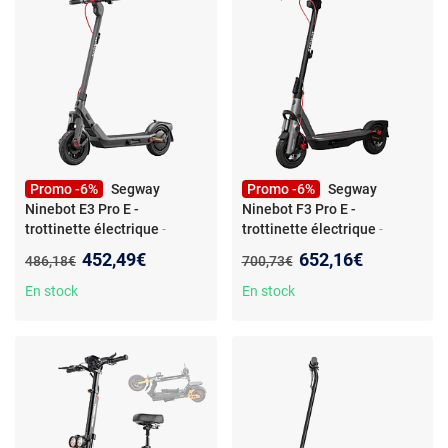
Promo -6%
Segway
Promo -6%
Segway
Ninebot E3 Pro E -
Ninebot F3 Pro E -
trottinette électrique
-
trottinette électrique
-
Trottinette Électrique Segway
Trottinette électrique -
Nouveau prix :
Nouveau prix :
452,49€
652,16€
Ancien prix :
Ancien prix :
486,18€
700,73€
Ninebot E3 Pro E 400 W Noir
SEGWAY - F3 Pro E - 1200 W -
Et Gris
10
En stock
En stock