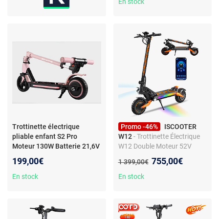
moteur 2100W, batterie
En stock
60V31.2AH, roues 13", freins
à disque huile haute
performance.
Trottinette électrique
Promo -46%
ISCOOTER
pliable enfant S2 Pro
W12
- Trottinette Électrique
Moteur 130W Batterie 21,6V
W12 Double Moteur 52V
2,5Ah 6,5 pouces
25Ah, Pneus Tout-Terrain
Nouveau prix :
199,00€
755,00€
Ancien prix :
1 399,00€
11", Autonomie 100km, Noir
En stock
En stock