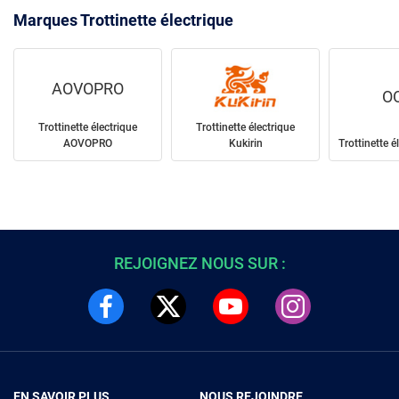
Marques Trottinette électrique
AOVOPRO
O
Trottinette électrique
Trottinette électrique
AOVOPRO
Kukirin
Trottinette 
REJOIGNEZ NOUS SUR :
EN SAVOIR PLUS
NOUS REJOINDRE