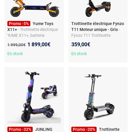
Promo -5%
Yume Toys
Trottinette électrique Fynzo
X11+
- Trottinette électrique
T11 Moteur unique - Gris
-
YUME X11+, batterie
Fynzo T11 Trottinette
Samsung 60 V 30 Ah, pliable,
Électrique Adulte 1100W 20
Nouveau prix :
1 899,00€
359,00€
Ancien prix :
1 999,00€
orange
km/h Autonomie 60 km
Batterie 48V 15.6Ah Pneus
En stock
En stock
10" Double Suspension NFC
Promo -32%
JUNLING
Promo -20%
Trottinette