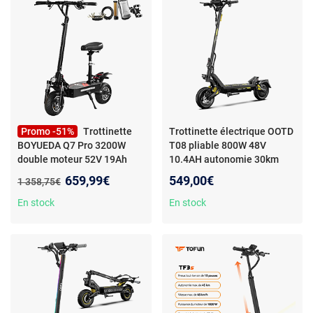
Promo -51%
Trottinette
Trottinette électrique OOTD
BOYUEDA Q7 Pro 3200W
T08 pliable 800W 48V
double moteur 52V 19Ah
10.4AH autonomie 30km
70km/h autonomie 70km
vitesse 47km/h IPX4
Nouveau prix :
659,99€
549,00€
Ancien prix :
1 358,75€
pliable
En stock
En stock