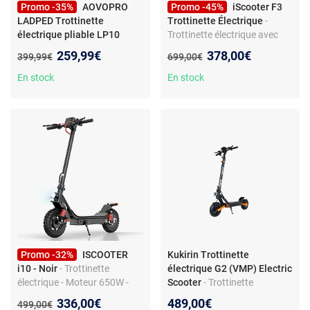
Promo -35%
AOVOPRO
Promo -45%
iScooter F3
LADPED Trottinette
Trottinette Électrique
-
électrique pliable LP10
Trottinette électrique avec
Avec Double Suspension 10
siège - 1000W - Autonomie
Nouveau prix :
Nouveau prix :
259,99€
378,00€
Ancien prix :
Ancien prix :
399,99€
699,00€
pouces- 500W - 10.5Ah -
55-60km - Batterie 48V 13Ah
Noir
- Pneus 10 pouces
En stock
En stock
Promo -32%
ISCOOTER
Kukirin Trottinette
i10 - Noir
- Trottinette
électrique G2 (VMP) Electric
électrique - Moteur 650W -
Scooter
- Trottinette
Autonomie 45 km - Vitesse
électrique KuKirin G2 Por
Nouveau prix :
336,00€
489,00€
Ancien prix :
499,00€