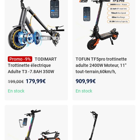
Promo -9%
TODIMART
TOFUN TF5pro trottinette
Trottinette électrique
adulte 2400W Moteur, 11"
Adulte T3 -7.8AH 350W
tout-terrain,60km/h,
Pliable avec APP Control
-
Maximale 60km
- TOFUN
Nouveau prix :
179,99€
909,99€
Ancien prix :
199,00€
Trottinette Électrique adulte
Trottinette électrique adulte
antivol Ultra
tout-terrain, 2400W Moteur,
En stock
En stock
Legere,Autonomie 30km
60km/h, Maximale 60km
350W, Pneus Nid d’Abeille
autonomie, pneus 11''
Increvables,Trottinette
gonflables,pliable, Maximale
électrique Pliable avec APP
150kg
Control