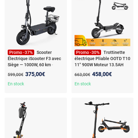
Promo -37%
Scooter
Promo -30%
Trottinette
Électrique iScooter F3 avec
électrique Pliable OOTD T10
Siège — 1000W, 60 km
-
11" 900W Moteur 13.5AH
Scooter Électrique iScooter
Portée Maximale 45KM
-
Nouveau prix :
Nouveau prix :
375,00€
458,00€
Ancien prix :
Ancien prix :
599,00€
663,00€
F3 avec Siège — Moteur
Trottinette électrique Pliable
1000W, Batterie 48V 13Ah,
OOTD T10 Moteur 900W
En stock
En stock
60 km d'Autonomie, Pneus
Vitesse Maximale 50km/h
10", Freins à Tambour, Écran
Pour Adultes Batterie 48V
LCD, Pliable
13,5AH Autonomie Maximale
50km Charge Maximale
120kg Noir