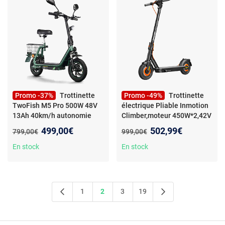
hydraulique, design pliable
pour un confort optimal
Promo -37%
Trottinette
Promo -49%
Trottinette
TwoFish M5 Pro 500W 48V
électrique Pliable Inmotion
13Ah 40km/h autonomie
Climber,moteur 450W*2,42V
40km
2AH,Noir
- Trottinette
Nouveau prix :
Nouveau prix :
499,00€
502,99€
Ancien prix :
Ancien prix :
799,00€
999,00€
électrique Pliable Inmotion
Climber,moteur 450W*2,42V
En stock
En stock
2AH,Autonomie Max
56km,Noir
1
2
3
19