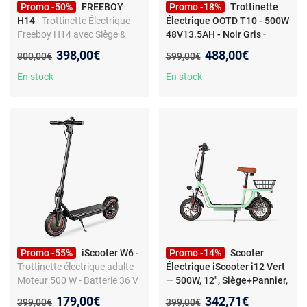
Promo -50%
FREEBOY
Promo -18%
Trottinette
H14
- Trottinette Électrique
Électrique OOTD T10 - 500W
Freeboy H14 avec Siège &
48V13.5AH - Noir Gris
-
Panier, Autonomie 35 km,
Découvrez la trottinette
Nouveau prix :
Nouveau prix :
398,00€
488,00€
Ancien prix :
Ancien prix :
800,00€
599,00€
14”, Noir
électrique OOTD T10 500W,
batterie 48V13.5AH, roues
En stock
En stock
11", freins à disque avant
arrière, design noir gris
robuste.
Promo -55%
iScooter W6
-
Promo -14%
Scooter
Trottinette électrique adulte -
Électrique iScooter i12 Vert
Moteur 500 W - Batterie 36 V
— 500W, 12", Siège+Pannier,
7.8Ah - Autonomie 30 km -
35 km
- Scooter Électrique
Nouveau prix :
Nouveau prix :
179,00€
342,71€
Ancien prix :
Ancien prix :
399,00€
399,00€