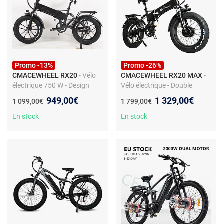
Promo -13%
Promo -26%
CMACEWHEEL RX20
- Vélo
CMACEWHEEL RX20 MAX
-
électrique 750 W - Design
Vélo électrique - Double
pliable - Pneus larges - Selle
moteur 750W - Batterie 48V
Nouveau prix :
Nouveau prix :
949,00€
1 329,00€
Ancien prix :
Ancien prix :
1 099,00€
1 799,00€
confort surdimensionnée
17Ah - 110 km - 45 km/h -
Pliable
En stock
En stock