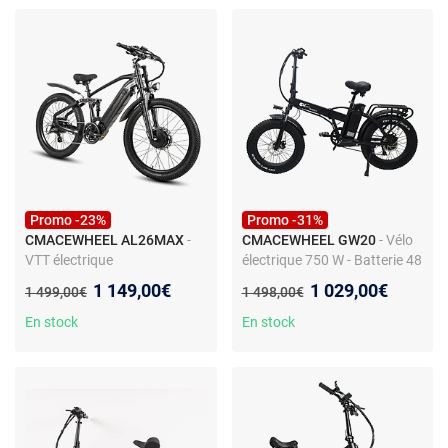
Promo -23%
Promo -31%
CMACEWHEEL AL26MAX
-
CMACEWHEEL GW20
- Vélo
VTT électrique
électrique 750 W - Batterie 48
CMACEWHEEL AL26MAX,
V 18 Ah - Pneus larges - Trois
Nouveau prix :
Nouveau prix :
1 149,00€
1 029,00€
Ancien prix :
Ancien prix :
1 499,00€
1 498,00€
double moteur 1500 W, tout
modes de conduite
suspendu, noir
En stock
En stock