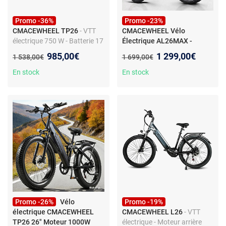
Promo -36%
Promo -23%
CMACEWHEEL TP26
- VTT
CMACEWHEEL Vélo
électrique 750 W - Batterie 17
Électrique AL26MAX -
Ah - Suspension intégrale -
Double moteur 2000W -
Nouveau prix :
Nouveau prix :
985,00€
1 299,00€
Ancien prix :
Ancien prix :
1 538,00€
1 699,00€
Pneus Fat 26"
Batterie Amovible 48V 17Ah
- Autonomie 75km
En stock
En stock
Promo -26%
Vélo
Promo -19%
électrique CMACEWHEEL
CMACEWHEEL L26
- VTT
TP26 26" Moteur 1000W
électrique - Moteur arrière