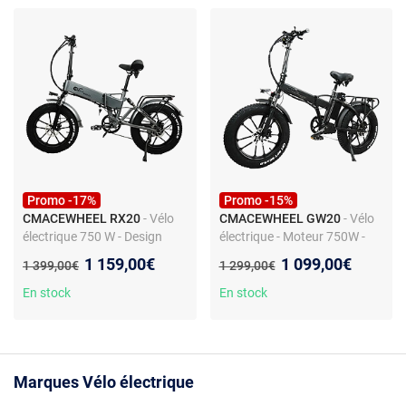
Promo -17%
Promo -15%
CMACEWHEEL RX20
- Vélo
CMACEWHEEL GW20
- Vélo
électrique 750 W - Design
électrique - Moteur 750W -
pliable - Pneus larges - Selle
Pneus 20x4.0 - Batterie 17Ah
Nouveau prix :
Nouveau prix :
1 159,00€
1 099,00€
Ancien prix :
Ancien prix :
1 399,00€
1 299,00€
confort surdimensionnée
- Autonomie 55 km
En stock
En stock
Marques Vélo électrique