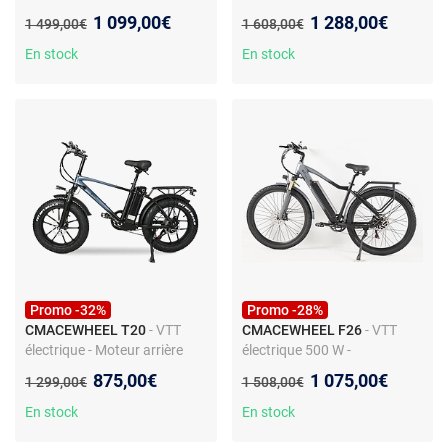
Tout Terrain 48V 18AH 7
950 W - Batterie 48V 17 Ah -
Nouveau prix :
Nouveau prix :
1 099,00€
1 288,00€
Ancien prix :
Ancien prix :
1 499,00€
1 608,00€
vitesses 45KMH
- Vélo
Freins hydrauliques - Pneus
électrique tout-terrain
CST 26"
En stock
En stock
CMACEWHEEL TP26 26" x
4,0"
Promo -32%
Promo -28%
CMACEWHEEL T20
- VTT
CMACEWHEEL F26
- VTT
électrique - Moteur arrière
électrique 500 W -
sans balais 750 W - Batterie
Suspension avant - Batterie
Nouveau prix :
Nouveau prix :
875,00€
1 075,00€
Ancien prix :
Ancien prix :
1 299,00€
1 508,00€
48V 17 Ah - Large autonomie
dissimulée - Freins
- Pneus 20 x 4 pouces
hydrauliques
En stock
En stock