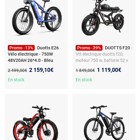
Promo -13%
Duotts E26
Promo -39%
DUOTTS F20
-
Vélo électrique - 750W
Vtt électrique duotts f20,
48V20AH 26*4.0 - Bleu
moteur 750 w, batterie 52 v
Violet
- Vélo électrique
27 ah, suivi gps, bluetooth,
Nouveau prix :
Nouveau prix :
2 159,10€
1 119,00€
Ancien prix :
Ancien prix :
2 499,00€
1 849,00€
Duotts E26 750W avec
application, noir
batterie 48V20AH, pneus
En stock
En stock
26x4.0, couleur bleu violet,
freins hydrauliques avant
arrière pour conduite sûre et
puissante.