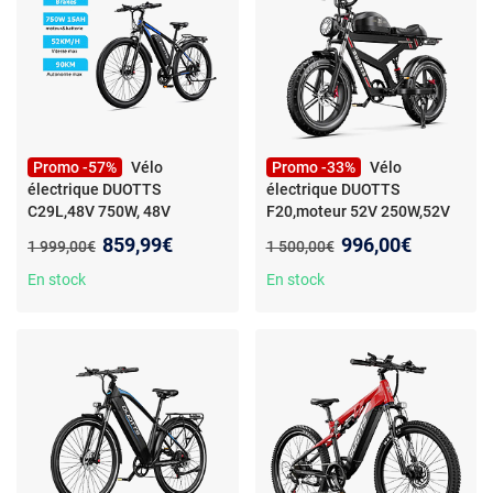
Promo -57%
Vélo
Promo -33%
Vélo
électrique DUOTTS
électrique DUOTTS
C29L,48V 750W, 48V
F20,moteur 52V 250W,52V
15AH,freins hydrauliques,
27AH,Noir
- Vélo électrique
Nouveau prix :
Nouveau prix :
859,99€
996,00€
Ancien prix :
Ancien prix :
1 999,00€
1 500,00€
Noir
- Vélo électrique
DUOTTS F20,moteur 52V
DUOTTS C29L,moteur 48V
250W,52V 27AH,Autonomie
En stock
En stock
750W,48V 15AH,Autonomie
Max 120km,Noir
Max 90km,freins
hydrauliques,Noir