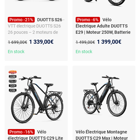
Promo -21%
DUOTTS S26
-
Promo -6%
Vélo
VTT électrique DUOTTS S26
Électrique Adulte DUOTTS
26 pouces – 2 moteurs de
E29 | Moteur 250W, Batterie
750 W – Batterie 48 V 20 Ah
48V 13.5Ah, Pneus 27,5
Nouveau prix :
Nouveau prix :
1 339,00€
1 399,00€
Ancien prix :
Ancien prix :
1 699,00€
1 499,00€
Pouces, Vé
En stock
En stock
Promo -16%
Vélo
Vélo Électrique Montagne
électrique DUOTTS C29 Lite
DUOTTS C29 Max | Moteur