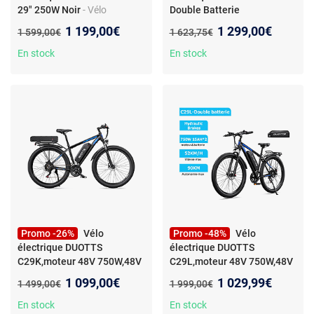
29" 250W Noir
- Vélo
Double Batterie
électrique DUOTST C29 Max
15AH+22.5AH , 750W,
Nouveau prix :
Nouveau prix :
1 199,00€
1 299,00€
Ancien prix :
Ancien prix :
1 599,00€
1 623,75€
29" Moteur 250W Vitesse
Vitesse Max 50km/h
Maximale 40Km/h, vélo
En stock
En stock
électrique Urbain 48V 18AH
Autonomie Maximale 120Km
Charge Max 150Kg White
Promo -26%
Vélo
Promo -48%
Vélo
électrique DUOTTS
électrique DUOTTS
C29K,moteur 48V 750W,48V
C29L,moteur 48V 750W,48V
15AH+48V 22.5AH,Noir
-
15AH*2,freins
Nouveau prix :
Nouveau prix :
1 099,00€
1 029,99€
Ancien prix :
Ancien prix :
1 499,00€
1 999,00€
Vélo électrique DUOTTS
hydrauliques,Noir
- Vélo
C29K,moteur 48V 750W,48V
électrique DUOTTS
En stock
En stock