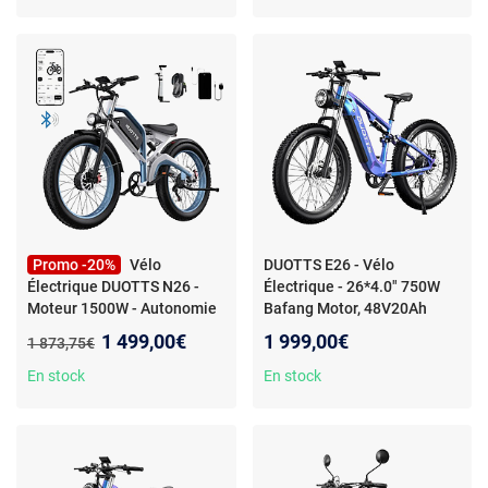
Promo -20%
Vélo
DUOTTS E26 - Vélo
Électrique DUOTTS N26 -
Électrique - 26*4.0" 750W
Moteur 1500W - Autonomie
Bafang Motor, 48V20Ah
120km - Vitesse 50km/h -
Samsung Battery 150KM
Nouveau prix :
1 499,00€
1 999,00€
Ancien prix :
1 873,75€
En stock
En stock