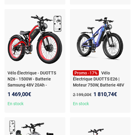
Vélo Électrique - DUOTTS
Promo -17%
Vélo
N26 - 1500W - Batterie
Électrique DUOTTS E26 |
Samsung 48V 20Ah -
Moteur 750W, Batterie 48V
Autonomie 120 km
20Ah, Pneus 26x4 Pouces, 8
Nouveau prix :
1 469,00€
1 810,74€
Ancien prix :
2 199,00€
Vitesses
En stock
En stock