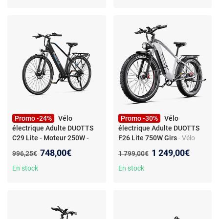
Promo -24%
Vélo
Promo -30%
Vélo
électrique Adulte DUOTTS
électrique Adulte DUOTTS
C29 Lite - Moteur 250W -
F26 Lite 750W Girs
- Vélo
batterie 36V 13Ah -
électrique DUOTTS F26 Lite
Nouveau prix :
Nouveau prix :
748,00€
1 249,00€
Ancien prix :
Ancien prix :
996,25€
1 799,00€
SHIMANO 7 vitesses -
Moteur 750W Vitesse
Assistance 70KM VTT APP
Maximale 50Km/h, vélo
En stock
En stock
électrique Urbain 48V 18AH
Autonomie Maximale 90Km
Charge Max 150Kg Girs