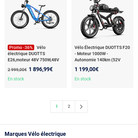
Promo -36%
Vélo
Vélo Électrique DUOTTS F20
électrique DUOTTS
- Moteur 1000W -
E26,moteur 48V 750W,48V
Autonomie 140km (52V
20AH,Bleu
- Vélo électrique
27Ah) - Vitesse 40km/h -
Nouveau prix :
1 896,99€
1 199,00€
Ancien prix :
2 999,00€
DUOTTS E26,moteur 48V
750W,48V 20AH,Autonomie
En stock
En stock
Max 100km,Bleu
1
2
Marques Vélo électrique