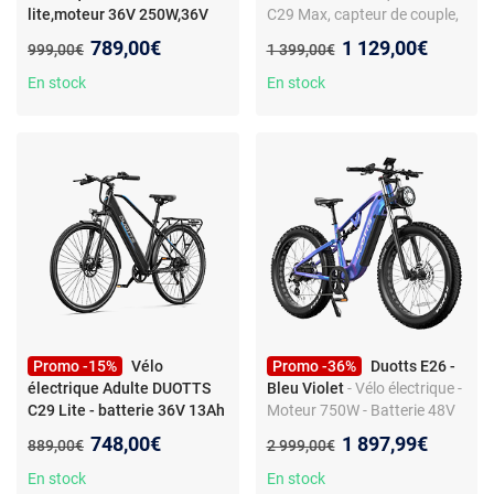
lite,moteur 36V 250W,36V
C29 Max, capteur de couple,
13AH,Noir
- Vélo électrique
noir
Nouveau prix :
Nouveau prix :
789,00€
1 129,00€
Ancien prix :
Ancien prix :
999,00€
1 399,00€
DUOTTS C29 lite,moteur 36V
250W,36V 13AH,vitesse
En stock
En stock
maximale
25km/h,Autonomie Max
65km,Noir
Promo -15%
Vélo
Promo -36%
Duotts E26 -
électrique Adulte DUOTTS
Bleu Violet
- Vélo électrique -
C29 Lite - batterie 36V 13Ah
Moteur 750W - Batterie 48V
- Assistance 70KM - VTT
20Ah - Autonomie 120 km -
Nouveau prix :
Nouveau prix :
748,00€
1 897,99€
Ancien prix :
Ancien prix :
889,00€
2 999,00€
APP
Freins hydrauliques
En stock
En stock