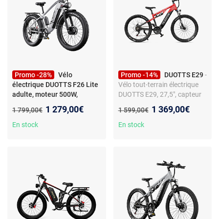
Promo -28%
Vélo
Promo -14%
DUOTTS E29
-
électrique DUOTTS F26 Lite
Vélo tout-terrain électrique
adulte, moteur 500W,
DUOTTS E29, 27,5", capteur
batterie 48V 18AH, pneus
de couple 250 W, 48 V 13,5
Nouveau prix :
Nouveau prix :
1 279,00€
1 369,00€
Ancien prix :
Ancien prix :
1 799,00€
1 599,00€
larges 26*4.0
Ah, noir et rouge
En stock
En stock