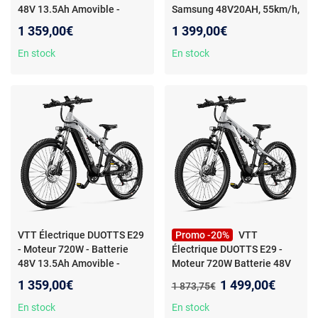
48V 13.5Ah Amovible -
Samsung 48V20AH, 55km/h,
Autonomie 90km -
Autonomie 120km
1 359,00€
1 399,00€
En stock
En stock
VTT Électrique DUOTTS E29
Promo -20%
VTT
- Moteur 720W - Batterie
Électrique DUOTTS E29 -
48V 13.5Ah Amovible -
Moteur 720W Batterie 48V
Autonomie 90km -
13.5Ah Amovible -
Nouveau prix :
1 359,00€
1 499,00€
Ancien prix :
1 873,75€
Autonomie 90km
En stock
En stock