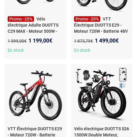
Promo -25%
Vélo
Promo -20%
VTT
électrique Adulte DUOTTS
Électrique DUOTTS E29 -
C29 MAX - Moteur 500W -
Moteur 720W - Batterie 48V
batterie 48V 18Ah -
13.5Ah Amovible -
Nouveau prix :
Nouveau prix :
1 199,00€
1 499,00€
Ancien prix :
Ancien prix :
1 599,00€
1 873,75€
SHIMANO 7 vitesses -
Autonomie 90km
Assistance 70KM VTT APP
En stock
En stock
VTT Électrique DUOTTS E29
Vélo électrique DUOTTS S26
- Moteur 720W - Batterie
1500W Double Moteur,