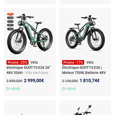
15AH+48V
C29L,moteur 48V 750W,48V
22.5AH,Autonomie Max
15AH*2,Autonomie Max
90km,Noir
90km,freins
hydrauliques,Noir
Promo -25%
Vélo
Promo -17%
Vélo
électrique DUOTTS E26 26"
Électrique DUOTTS E26 |
48V 20AH
- Vélo électrique
Moteur 750W, Batterie 48V
Pliable ENGWE P20 Moteur
20Ah, Pneus 26x4 Pouces, 8
Nouveau prix :
Nouveau prix :
2 999,00€
1 810,74€
Ancien prix :
Ancien prix :
3 999,00€
2 199,00€
250W Vitesse Maximale
Vitesses
25Km/h, vélo électrique
En stock
En stock
Urbain 36V 9,6AH Autonomie
Maximale 100Km Charge
Max 122Kg Vert