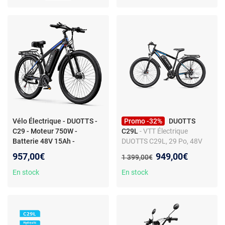
Vélo Électrique - DUOTTS -
Promo -32%
DUOTTS
C29 - Moteur 750W -
C29L
- VTT Électrique
Batterie 48V 15Ah -
DUOTTS C29L, 29 Po, 48V
Assistance 100KM
15Ah, Freins Hydrauliques,
Nouveau prix :
957,00€
949,00€
Ancien prix :
1 399,00€
21 Vitesses, Noir
En stock
En stock