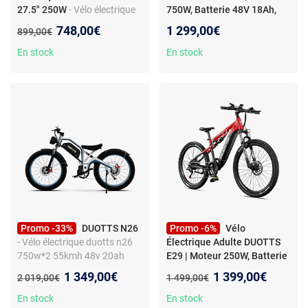
27.5" 250W
- Vélo électrique
750W, Batterie 48V 18Ah,
Adulte DUOTTS C29 Lite
Roues 29 Pouces
Nouveau prix :
748,00€
1 299,00€
Ancien prix :
899,00€
Moteur 250W Vitesse
Maximale 25Km/h Vélo
En stock
En stock
électrique Urbain 36V 13AH
Autonomie Maximale 65Km
Charge Max 150Kg
Promo -33%
DUOTTS N26
Promo -6%
Vélo
- Vélo électrique duotts n26
Électrique Adulte DUOTTS
750w*2 55kmh 48v 20ah
E29 | Moteur 250W, Batterie
batterie samsung - bleu
48V 13.5Ah, Pneus 27,5
Nouveau prix :
Nouveau prix :
1 349,00€
1 399,00€
Ancien prix :
Ancien prix :
2 019,00€
1 499,00€
Pouces, Vé
En stock
En stock