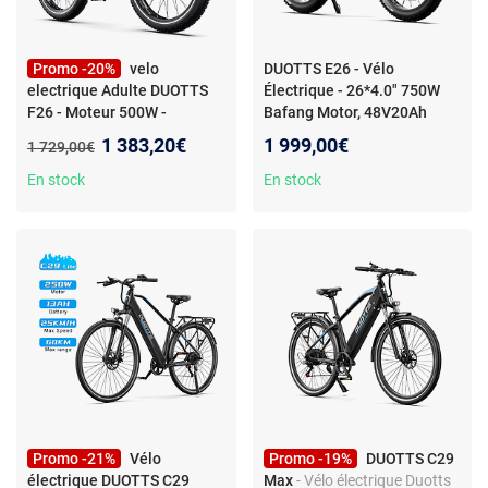
Promo -20%
velo
DUOTTS E26 - Vélo
electrique Adulte DUOTTS
Électrique - 26*4.0" 750W
F26 - Moteur 500W -
Bafang Motor, 48V20Ah
batterie 48V 18Ah -
Samsung Battery 150KM
Nouveau prix :
1 383,20€
1 999,00€
Ancien prix :
1 729,00€
Assistance 100KM
En stock
En stock
Promo -21%
Vélo
Promo -19%
DUOTTS C29
électrique DUOTTS C29
Max
- Vélo électrique Duotts