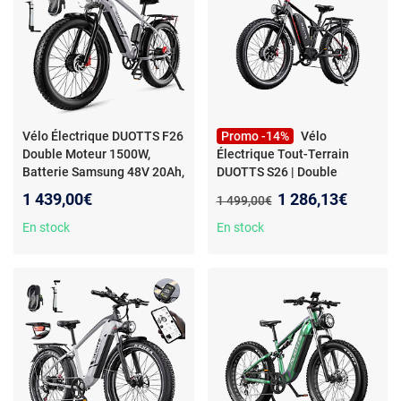
Vélo Électrique DUOTTS F26
Promo -14%
Vélo
Double Moteur 1500W,
Électrique Tout-Terrain
Batterie Samsung 48V 20Ah,
DUOTTS S26 | Double
Autonomie 120km
Moteur 750W, Batterie
Nouveau prix :
1 439,00€
1 286,13€
Ancien prix :
1 499,00€
48V20Ah, Pneus Large
En stock
En stock