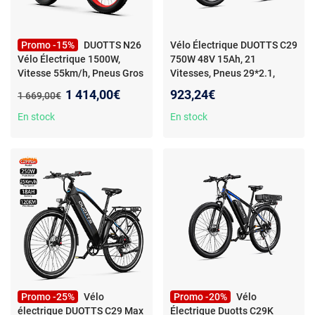
Promo -15%
DUOTTS N26
Vélo Électrique DUOTTS C29
Vélo Électrique 1500W,
750W 48V 15Ah, 21
Vitesse 55km/h, Pneus Gros
Vitesses, Pneus 29*2.1,
26*4.0", Batterie 48V 20Ah
Cadre Aluminium
Nouveau prix :
1 414,00€
923,24€
Ancien prix :
1 669,00€
En stock
En stock
Promo -25%
Vélo
Promo -20%
Vélo
électrique DUOTTS C29 Max
Électrique Duotts C29K