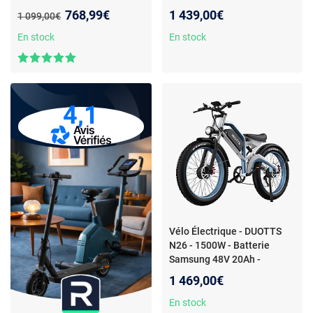
48V 15Ah Assistance
Autonomie 120km
Nouveau prix :
768,99€
1 439,00€
Ancien prix :
1 099,00€
100KM
En stock
En stock
4,1
Vélo Électrique - DUOTTS
N26 - 1500W - Batterie
Samsung 48V 20Ah -
Autonomie 100 km
1 469,00€
En stock