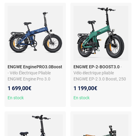
ENGWE EnginePRO3.0Boost
ENGWE EP-2-BOOST3.0
-
- Vélo Électrique Pliable
Vélo électrique pliable
ENGWE Engine Pro 3.0
ENGWE EP-2 3.0 Boost, 250
Boost, Bleu
W, capteur de couple 75 Nm,
1 699,00€
1 199,00€
vert
En stock
En stock