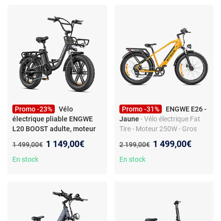
Charge Max 150Kg Noir
Promo -23%
Vélo
Promo -31%
ENGWE E26 -
électrique pliable ENGWE
Jaune
- Vélo électrique Fat
L20 BOOST adulte, moteur
Tire - Moteur 250W - Gros
250W, batterie 48V 13Ah
pneus 26 x 4,0 - Autonomie
Nouveau prix :
Nouveau prix :
1 149,00€
1 499,00€
Ancien prix :
Ancien prix :
1 499,00€
2 199,00€
120 km - Double suspension
En stock
En stock