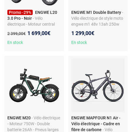
Promo -29%
ENGWE L20
ENGWE M1 Double Battery
-
3.0 Pro - Noir
- Vélo
Vélo électrique de style moto
électrique - Moteur central
engwe m1 48v 13ah 250w
250W - Batterie 48V 15Ah -
pour deux passagers
Nouveau prix :
1 699,00€
1 299,00€
Ancien prix :
2 399,00€
Autonomie maximale 160 km
En stock
En stock
ENGWE M20
- Vélo électrique
ENGWE MAPFOUR N1 Air -
- Moteur 750W - Double
Vélo électrique - Cadre en
batterie 26Ah - Pneus larges
fibre de carbone
- Vélo