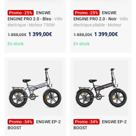
Promo -25%
ENGWE
Promo -25%
ENGWE
ENGINE PRO 2.0 - Bleu
- Vélo
ENGINE PRO 2.0 - Noir
- Vélo
électrique - Moteur 750W -
électrique pliable - Moteur
Batterie 52V 16Ah -
750W - Batterie 52V 16Ah -
Nouveau prix :
Nouveau prix :
1 399,00€
1 399,00€
Ancien prix :
Ancien prix :
1 888,00€
1 888,00€
Suspensions complètes -
Tout suspendu - Capteur
Autonomie 110 km - Pliable
75N.M
En stock
En stock
Promo -34%
ENGWE EP-2
Promo -34%
ENGWE EP-2
BOOST
BOOST