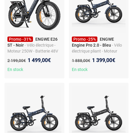
Promo -31%
ENGWE E26
Promo -25%
ENGWE
ST - Noir
- Vélo électrique -
Engine Pro 2.0 - Bleu
- Vélo
Moteur 250W - Batterie 48V
électrique pliant - Moteur
16Ah - Autonomie 140 km -
750W - Batterie 52V 16Ah -
Nouveau prix :
Nouveau prix :
1 499,00€
1 399,00€
Ancien prix :
Ancien prix :
2 199,00€
1 888,00€
Shimano 7 vitesses
Autonomie max 110KM
En stock
En stock