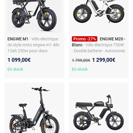
ENGWE M1
- Vélo électrique
Promo -27%
ENGWE M20 -
de style moto engwe m1 48v
Blanc
- Vélo électrique 750W
13ah 250w pour deux
- Double batterie - Autonomie
passagers
120 km - Double suspension -
Nouveau prix :
1 099,00€
1 299,00€
Ancien prix :
1 799,00€
Shimano 7 vitesses
En stock
En stock