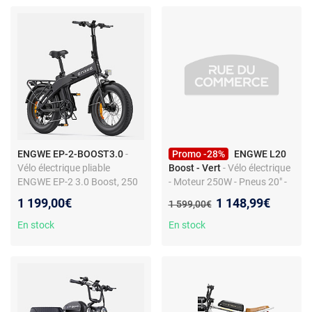
ENGWE EP-2-BOOST3.0
-
Promo -28%
ENGWE L20
Vélo électrique pliable
Boost - Vert
- Vélo électrique
ENGWE EP-2 3.0 Boost, 250
- Moteur 250W - Pneus 20" -
W, capteur de couple 75 Nm,
Batterie amovible 48V 13Ah -
Nouveau prix :
1 199,00€
1 148,99€
Ancien prix :
1 599,00€
noir
7 vitesses Shimano
En stock
En stock