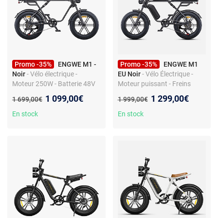
Promo -35%
ENGWE M1 -
Promo -35%
ENGWE M1
Noir
- Vélo électrique -
EU Noir
- Vélo Électrique -
Moteur 250W - Batterie 48V
Moteur puissant - Freins
15.6Ah - Autonomie 90 km -
hydrauliques
Nouveau prix :
Nouveau prix :
1 099,00€
1 299,00€
Ancien prix :
Ancien prix :
1 699,00€
1 999,00€
Freins hydrauliques
En stock
En stock