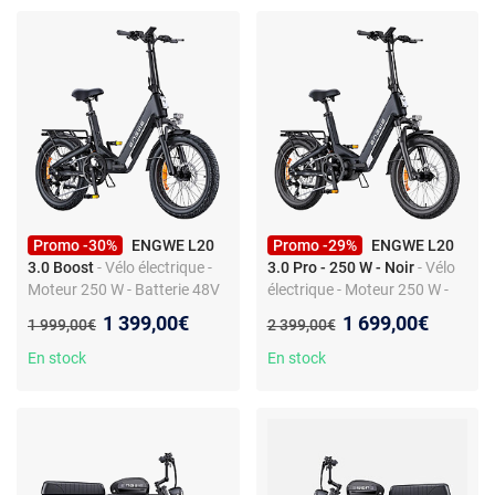
Promo -30%
ENGWE L20
Promo -29%
ENGWE L20
3.0 Boost
- Vélo électrique -
3.0 Pro - 250 W - Noir
- Vélo
Moteur 250 W - Batterie 48V
électrique - Moteur 250 W -
13,5 Ah - Pneus 20 x 3
Batterie 48 V 15 Ah -
Nouveau prix :
Nouveau prix :
1 399,00€
1 699,00€
Ancien prix :
Ancien prix :
1 999,00€
2 399,00€
pouces - Freins hydrauliques
Autonomie 160 km max -
Suspension intégrale - Freins
En stock
En stock
hydrauliques