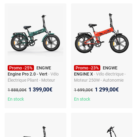
Promo -25%
ENGWE
Promo -23%
ENGWE
Engine Pro 2.0 - Vert
- Vélo
ENGINE X
- Vélo électrique -
Électrique Pliant - Moteur
Moteur 250W - Autonomie
750W - Batterie 52V 16Ah -
60KM - Freins à disque -
Nouveau prix :
Nouveau prix :
1 399,00€
1 299,00€
Ancien prix :
Ancien prix :
1 888,00€
1 699,00€
Autonomie 110KM
Suspensions hydrauliques
En stock
En stock