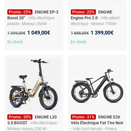
Promo -25%
ENGWE EP-2
Promo -25%
ENGWE
Boost 20"
- Vélo électrique
Engine Pro 2.0
- Vélo pliant
pliable - Moteur 250W -
électrique - Moteur 750W -
Batterie 48V 13Ah - Pneus
Batterie 52V 16Ah -
Nouveau prix :
Nouveau prix :
1 049,00€
1 399,00€
Ancien prix :
Ancien prix :
1 399,00€
1 888,00€
larges - Freins disque
Autonomie 110 km - Pneus
mécaniques - Shimano 7
20"
En stock
En stock
vitesses
Promo -30%
ENGWE L20
Promo -31%
ENGWE E26
3.0 BOOST
- Vélo électrique -
Vélo Électrique Fat Tire Noir
Moteur moyeu 250 W -
- Vélo tout-terrain - Pneus