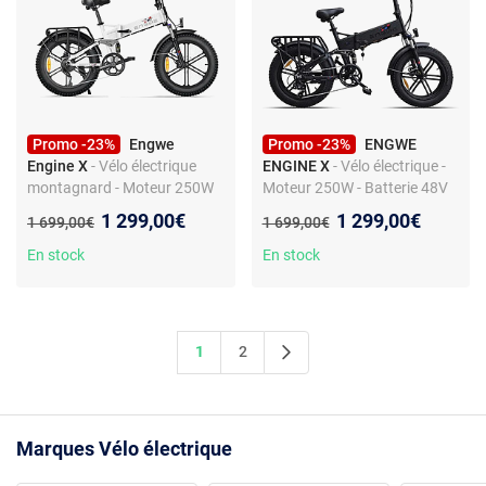
Promo -23%
Engwe
Promo -23%
ENGWE
Engine X
- Vélo électrique
ENGINE X
- Vélo électrique -
montagnard - Moteur 250W
Moteur 250W - Batterie 48V
48V - Autonomie 60 km -
13Ah - Autonomie 50 miles -
Nouveau prix :
Nouveau prix :
1 299,00€
1 299,00€
Ancien prix :
Ancien prix :
1 699,00€
1 699,00€
Freins à disque
Freins à disque
En stock
En stock
1
2
Marques Vélo électrique