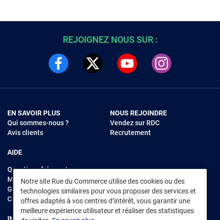
REJOIGNEZ NOUS SUR :
EN SAVOIR PLUS
NOUS REJOINDRE
Qui sommes-nous ?
Vendez sur RDC
Avis clients
Recrutement
AIDE
Questions fréquentes
Modes de règlements
Notre site Rue du Commerce utilise des cookies ou des
Garantie et retours
technologies similaires pour vous proposer des services et
Contacter Rue du Commerce
offres adaptés à vos centres d’intérêt, vous garantir une
meilleure expérience utilisateur et réaliser des statistiques
INFORMATIONS LÉGALES
RENDEZ-VOUS SUR L'APP