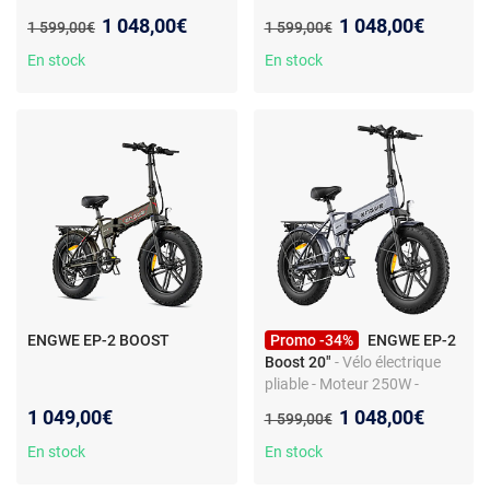
Nouveau prix :
Nouveau prix :
1 048,00€
1 048,00€
Ancien prix :
Ancien prix :
1 599,00€
1 599,00€
En stock
En stock
ENGWE EP-2 BOOST
Promo -34%
ENGWE EP-2
Boost 20"
- Vélo électrique
pliable - Moteur 250W -
Batterie 48V 13Ah - Pneus
Nouveau prix :
1 049,00€
1 048,00€
Ancien prix :
1 599,00€
larges - Freins disque
mécaniques - Shimano 7
En stock
En stock
vitesses