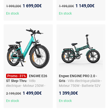
Moteur 250W, Batterie 48V
250W, batterie 48V 13Ah
Nouveau prix :
Nouveau prix :
1 699,00€
1 149,00€
Ancien prix :
Ancien prix :
1 999,00€
1 499,00€
15AH
En stock
En stock
Promo -31%
ENGWE E26
Engwe ENGINE PRO 2.0 -
ST Step-Thru
- Vélo
Gris
- Vélo électrique pliable -
électrique - Moteur 250W -
Moteur 750W - Batterie 52V
Batterie 48V 16Ah - Shimano
16Ah - Suspension intégrale -
Nouveau prix :
1 499,00€
1 399,00€
Ancien prix :
2 199,00€
7 vitesses - Autonomie
Shimano 8 vitesses
jusqu'à 140 km
En stock
En stock