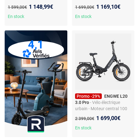
Batterie 48V 13Ah -
batterie - Moteur 750W - 48V
Nouveau prix :
Nouveau prix :
1 148,99€
1 169,10€
Ancien prix :
Ancien prix :
1 599,00€
1 699,00€
Autonomie max 126 km
26Ah - Suspensions
complètes
En stock
En stock
4,1
Promo -29%
ENGWE L20
3.0 Pro
- Vélo électrique
urbain - Moteur central 100
Nm - Batterie 48 V 15 Ah -
Nouveau prix :
1 699,00€
Ancien prix :
2 399,00€
Autonomie 160 km - Pneus
20 x 3"
En stock