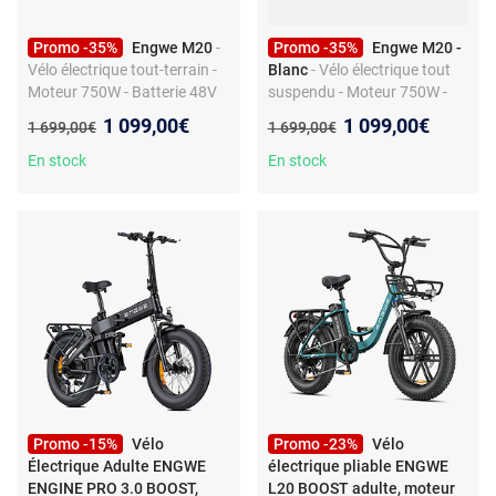
Promo -35%
Engwe M20
-
Promo -35%
Engwe M20 -
Vélo électrique tout-terrain -
Blanc
- Vélo électrique tout
Moteur 750W - Batterie 48V
suspendu - Moteur 750W -
13Ah - Amortisseur double -
Batterie 48V 13Ah - Pneus
Nouveau prix :
Nouveau prix :
1 099,00€
1 099,00€
Ancien prix :
Ancien prix :
1 699,00€
1 699,00€
Autonomie 75KM
Fat
En stock
En stock
Promo -15%
Vélo
Promo -23%
Vélo
Électrique Adulte ENGWE
électrique pliable ENGWE
ENGINE PRO 3.0 BOOST,
L20 BOOST adulte, moteur