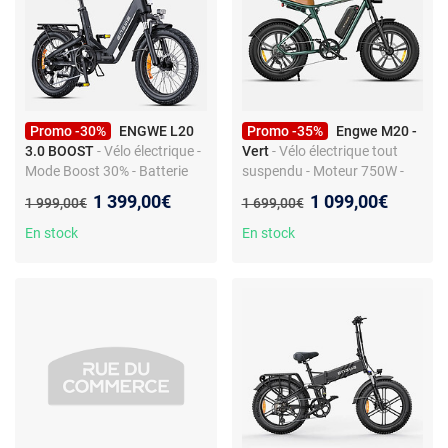
Promo -30%
ENGWE L20
Promo -35%
Engwe M20 -
3.0 BOOST
- Vélo électrique -
Vert
- Vélo électrique tout
Mode Boost 30% - Batterie
suspendu - Moteur 750W -
648Wh - Autonomie testée
Batterie 48V 13Ah - Pneus
Nouveau prix :
Nouveau prix :
1 399,00€
1 099,00€
Ancien prix :
Ancien prix :
1 999,00€
1 699,00€
135 km
Fat
En stock
En stock