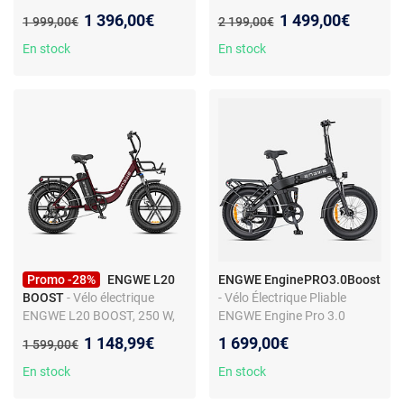
Batterie 48V 15 Ah -
larges 26 x 4" - Moteur 250W
Nouveau prix :
Nouveau prix :
1 396,00€
1 499,00€
Ancien prix :
Ancien prix :
1 999,00€
2 199,00€
Suspensions intégrales -
- Batterie 48V 16Ah
Freins hydrauliques
En stock
En stock
Promo -28%
ENGWE L20
ENGWE EnginePRO3.0Boost
BOOST
- Vélo électrique
- Vélo Électrique Pliable
ENGWE L20 BOOST, 250 W,
ENGWE Engine Pro 3.0
48 V, 13 Ah, capteur de
Boost, Noir
Nouveau prix :
1 148,99€
1 699,00€
Ancien prix :
1 599,00€
couple
En stock
En stock