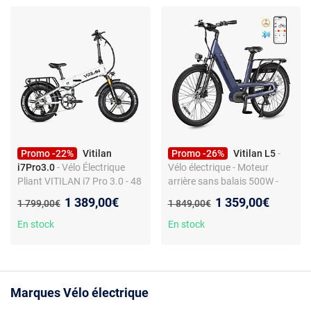
Promo -22%
Vitilan
Promo -26%
Vitilan L5
-
i7Pro3.0
- Vélo Électrique
Vélo électrique - Moteur
Pliant VITILAN i7 Pro 3.0 - 48
arrière sans balais 500W -
V 20 Ah - 8 Vitesses - Blanc
Batterie Samsung 48V 15Ah
Nouveau prix :
Nouveau prix :
1 389,00€
1 359,00€
Ancien prix :
Ancien prix :
1 799,00€
1 849,00€
- Autonomie jusqu'à 80 km
En stock
En stock
Marques Vélo électrique