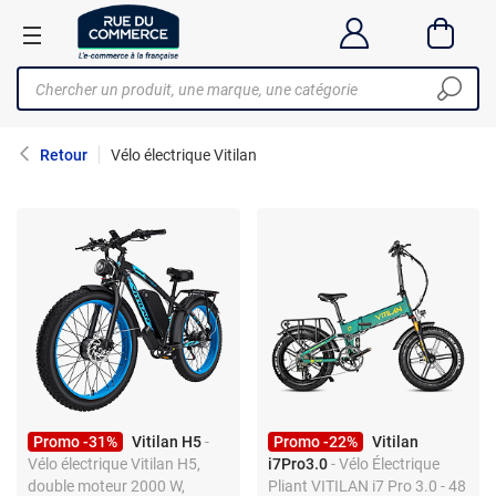
Retour
Vélo électrique Vitilan
Promo -31%
Vitilan H5
-
Promo -22%
Vitilan
Vélo électrique Vitilan H5,
i7Pro3.0
- Vélo Électrique
double moteur 2000 W,
Pliant VITILAN i7 Pro 3.0 - 48