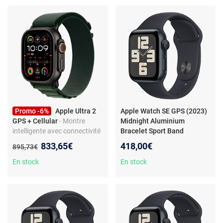
Promo -6%
Apple Ultra 2
Apple Watch SE GPS (2023)
GPS + Cellular
- Montre
Midnight Aluminium
intelligente avec connectivité
Bracelet Sport Band
4G - GPS - NFC - Résistance à
Midnight 40 mm - S/M
-
Nouveau prix :
833,65€
418,00€
Ancien prix :
895,73€
l'eau - Écran tactile couleur
Montre connectée -
Aluminium - Étanche - GPS -
En stock
En stock
Cardiofréquencemètre -
Écran Retina - Wi-Fi 2.4 GHz /
Bluetooth 5.3 - watchOS 10 -
Bracelet 40 mm