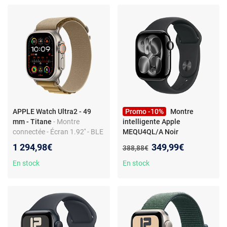
Cardiofréquencemètre/ECG/
SpO2/Température - Écran
OLED Retina Always On - Wi-
Fi 4 / Bluetooth 5.3 -
watchOS 11 - Bracelet sport
M/L
APPLE Watch Ultra2 - 49
Promo -10%
Montre
mm - Titane
- Montre
intelligente Apple
connectée - Écran 1.92'' - BLE
MEQU4QL/A Noir
5.3 - Titan - Multisport -
Nouveau prix :
1 294,98€
349,99€
Ancien prix :
388,88€
Résistant IP67
En stock
En stock