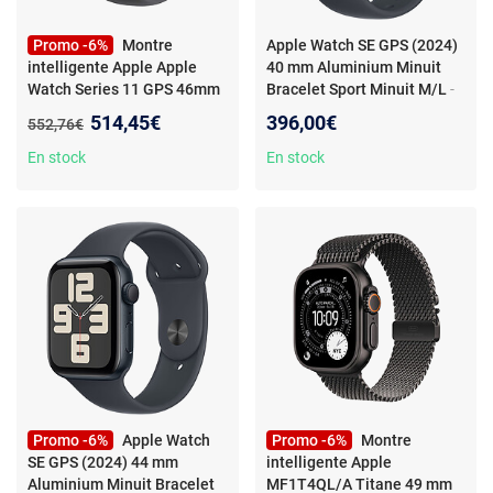
Promo -6%
Montre
Apple Watch SE GPS (2024)
intelligente Apple Apple
40 mm Aluminium Minuit
Watch Series 11 GPS 46mm
Bracelet Sport Minuit M/L
-
Noir 1,96" 46 mm Ø 46 mm
Montre connectée -
Nouveau prix :
514,45€
396,00€
Ancien prix :
552,76€
Aluminium - Étanche - GPS -
Cardiofréquencemètre -
En stock
En stock
Écran OLED Retina - Wi-Fi 4 /
Bluetooth 5.3 - watchOS 11 -
Bracelet sport M/L
Promo -6%
Apple Watch
Promo -6%
Montre
SE GPS (2024) 44 mm
intelligente Apple
Aluminium Minuit Bracelet
MF1T4QL/A Titane 49 mm