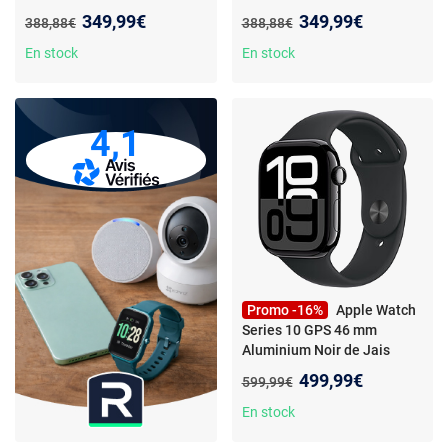
Gris 1,77"
Nouveau prix :
Nouveau prix :
349,99€
349,99€
Ancien prix :
Ancien prix :
388,88€
388,88€
En stock
En stock
4,1
Promo -16%
Apple Watch
Series 10 GPS 46 mm
Aluminium Noir de Jais
Bracelet Sport Noir M/L
-
Nouveau prix :
499,99€
Ancien prix :
599,99€
Montre connectée -
Aluminium - Étanche IP6X -
En stock
GPS -