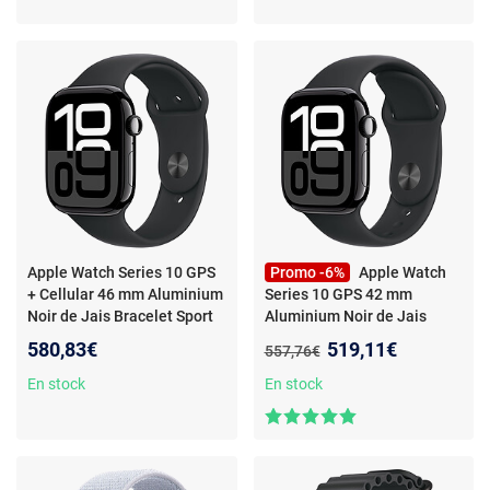
Apple Watch Series 10 GPS
Promo -6%
Apple Watch
+ Cellular 46 mm Aluminium
Series 10 GPS 42 mm
Noir de Jais Bracelet Sport
Aluminium Noir de Jais
Noir M/L
- Montre connectée
Bracelet Sport Noir S/M
-
Nouveau prix :
580,83€
519,11€
Ancien prix :
557,76€
4G LTE - Aluminium - Étanche
Montre connectée -
IP6X - GPS -
Aluminium - Étanche IP6X -
En stock
En stock
Cardiofréquencemètre/ECG/
GPS -
SpO2/Température - Écran
Cardiofréquencemètre/ECG/
OLED Retina Always On - Wi-
SpO2/Température - Écran
Fi 4 / Bluetooth 5.3 -
OLED Retina Always On - Wi-