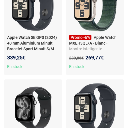
Apple Watch SE GPS (2024)
Promo -6%
Apple Watch
40 mm Aluminium Minuit
MXEH3QL/A - Blanc
-
Bracelet Sport Minuit S/M
-
Montre intelligente -
Montre connectée -
Bluetooth - GPS - NFC - 40
Nouveau prix :
339,25€
269,77€
Ancien prix :
289,86€
Aluminium - Étanche - GPS -
mm
Cardiofréquencemètre -
En stock
En stock
Écran OLED Retina - Wi-Fi 4 /
Bluetooth 5.3 - watchOS 11 -
Bracelet sport S/M