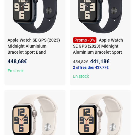
Apple Watch SE GPS (2023)
Promo -3%
Apple Watch
Midnight Aluminium
SE GPS (2023) Midnight
Bracelet Sport Band
Aluminium Bracelet Sport
Midnight 44 mm - M/L
-
Band Midnight 44 mm - S/M
Nouveau prix :
448,68€
441,18€
Ancien prix :
454,82€
Montre connectée -
- Montre connectée -
2 offres dès 437,77€
Aluminium - Étanche - GPS -
Aluminium - Étanche - GPS -
En stock
Cardiofréquencemètre -
Cardiofréquencemètre -
En stock
Écran Retina - Wi-Fi 2.4 GHz /
Écran Retina - Wi-Fi 2.4 GHz /
Bluetooth 5.3 - watchOS 10 -
Bluetooth 5.3 - watchOS 10 -
Bracelet 44 mm
Bracelet 44 mm