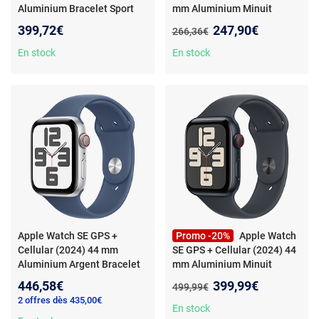
Aluminium Bracelet Sport
mm Aluminium Minuit
Loop Starlight 44 mm
-
Bracelet Sport Minuit S/M
-
Nouveau prix :
399,72€
247,90€
Ancien prix :
266,36€
Montre connectée 4G LTE -
Montre connectée -
Aluminium - Étanche - GPS -
Aluminium - Étanche - GPS -
En stock
En stock
Cardiofréquencemètre -
Cardiofréquencemètre -
Écran Retina - Wi-Fi 2.4 GHz /
Écran OLED Retina - Wi-Fi 4 /
Bluetooth 5.3 - watchOS 10 -
Bluetooth 5.3 - watchOS 11 -
Bracelet 44 mm
Bracelet sport S/M
Apple Watch SE GPS +
Promo -20%
Apple Watch
Cellular (2024) 44 mm
SE GPS + Cellular (2024) 44
Aluminium Argent Bracelet
mm Aluminium Minuit
Sport Denim M/L
- Montre
Bracelet Sport Minuit M/L
-
Nouveau prix :
446,58€
399,99€
Ancien prix :
499,99€
connectée - Aluminium -
Montre connectée -
2 offres dès 435,00€
Étanche - GPS -
Aluminium - Étanche - GPS -
En stock