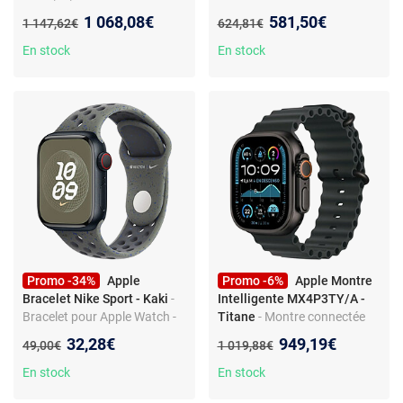
Écran 1,81 pouces - Finition
Nouveau prix :
Nouveau prix :
1 068,08€
581,50€
Ancien prix :
Ancien prix :
1 147,62€
624,81€
or rose - Suivi fitness -
Capteurs santé avancés
En stock
En stock
Promo -34%
Apple
Promo -6%
Apple Montre
Bracelet Nike Sport - Kaki
-
Intelligente MX4P3TY/A -
Bracelet pour Apple Watch -
Titane
- Montre connectée
Silicone - Fermeture boucle -
49 mm - Aluminium -
Nouveau prix :
Nouveau prix :
32,28€
949,19€
Ancien prix :
Ancien prix :
49,00€
1 019,88€
Taille M/L
Bluetooth et GPS - Étanche -
iOS
En stock
En stock