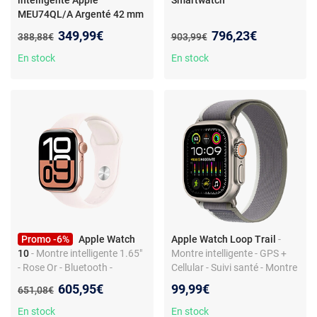
MEU74QL/A Argenté 42 mm
1,78" Ø 42 mm Ø 42,5 mm
Nouveau prix :
Nouveau prix :
349,99€
796,23€
Ancien prix :
Ancien prix :
388,88€
903,99€
En stock
En stock
Promo -6%
Apple Watch
Apple Watch Loop Trail
-
10
- Montre intelligente 1.65"
Montre intelligente - GPS +
- Rose Or - Bluetooth -
Cellular - Suivi santé - Montre
Résistant à l'eau
acier
Nouveau prix :
605,95€
99,99€
Ancien prix :
651,08€
En stock
En stock