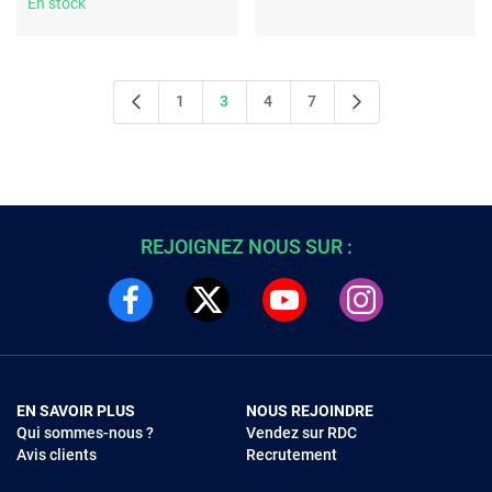
Cardiofréquencemètre -
En stock
Cardiofréquencemètre -
Écran OLED Retina - Wi-Fi 4 /
Écran OLED Retina - Wi-Fi 4 /
Bluetooth 5.3 - watchOS 11 -
Bluetooth 5.3 - watchOS 11 -
Bracelet sport M/L
Bracelet sport M/L
1
3
4
7
REJOIGNEZ NOUS SUR :
EN SAVOIR PLUS
NOUS REJOINDRE
Qui sommes-nous ?
Vendez sur RDC
Avis clients
Recrutement