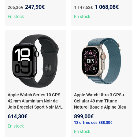
Sport Minuit M/L
- Montre
Nouveau prix :
Nouveau prix :
247,90€
1 068,08€
Ancien prix :
Ancien prix :
266,36€
1 147,62€
connectée - Aluminium -
Étanche - GPS -
En stock
En stock
Cardiofréquencemètre -
Écran OLED Retina - Wi-Fi 4 /
Bluetooth 5.3 - watchOS 11 -
Bracelet sport M/L
Apple Watch Series 10 GPS
Apple Watch Ultra 3 GPS +
42 mm Aluminium Noir de
Cellular 49 mm Titane
Jais Bracelet Sport Noir M/L
Naturel Boucle Alpine Bleu
- Montre connectée -
Clair M
- Montre connectée
614,30€
899,00€
Aluminium - Étanche IP6X -
5G-LTE - Titane - Étanche
13 offres dès 888,00€
GPS -
IP6X - GPS - Fréquence
En stock
Cardiofréquencemètre/ECG/
cardiaque/ECG/Oxygène
En stock