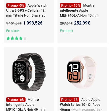
Promo -5%
Apple Watch
Promo -15%
Montre
Ultra 3 GPS + Cellular 49
intelligente Apple
mm Titane Noir Bracelet
MEH94QL/A Noir 40 mm
Milanais en Titane Noir S
-
Nouveau prix :
Nouveau prix :
1 093,52€
252,99€
Ancien prix :
Ancien prix :
1 151,07€
297,64€
Montre connectée 5G-LTE -
Titane - Étanche IP6X - GPS -
En stock
En stock
Fréquence
cardiaque/ECG/Oxygène
sanguin/Température - Écran
OLED Retina Always On - Wi-
Fi 4 / Bluetooth 5.3 -
watchOS 26 - Bracelet
Milanais S
Promo -6%
Montre
Promo -6%
Apple Apple
intelligente Apple
Watch Series 10 - Or Rose
MF1Q4QL/A Noir 49 mm
46mm
- Montre connectée -