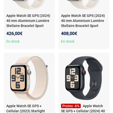
Apple Watch SE GPS (2024)
Apple Watch SE GPS (2024)
40 mm Aluminium Lumière
40 mm Aluminium Lumière
Stellaire Bracelet Sport
Stellaire Bracelet Sport
Lumière Stellaire M/L
-
Lumière Stellaire S/M
-
426,00€
408,00€
Montre connectée -
Montre connectée -
Aluminium - Étanche - GPS -
Aluminium - Étanche - GPS -
En stock
En stock
Cardiofréquencemètre -
Cardiofréquencemètre -
Écran OLED Retina - Wi-Fi 4 /
Écran OLED Retina - Wi-Fi 4 /
Bluetooth 5.3 - watchOS 11 -
Bluetooth 5.3 - watchOS 11 -
Bracelet sport M/L
Bracelet sport S/M
Apple Watch SE GPS +
Promo -6%
Apple Watch
Cellular (2023) Starlight
SE GPS + Cellular (2024) 40