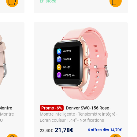
En stock
AJOUTER AU PANIER
AJOUTER A
Montre
Promo -6%
Denver SWC-156 Rose
-
 Montre
Montre intelligente - Tensiomètre intégré -
EU
Écran couleur 1.44" - Notifications
Bluetooth
Nouveau prix :
21,78€
Ancien prix :
6 offres dès 14,70€
23,40€