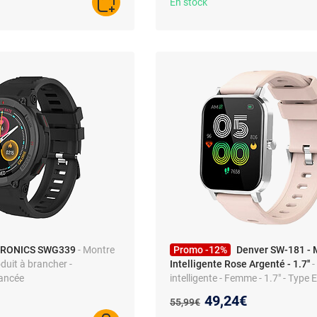
En stock
AJOUTER AU PANIER
TRONICS SWG339
- Montre
Promo -12%
Denver SW-181 - 
oduit à brancher -
Intelligente Rose Argenté - 1.7''
-
vancée
intelligente - Femme - 1.7" - Type 
Nouveau prix :
49,24€
Ancien prix :
55,99€