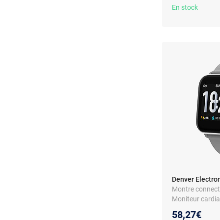
En stock
Denver Electro
Montre connectée
Moniteur cardia
Notifications -
58,27€