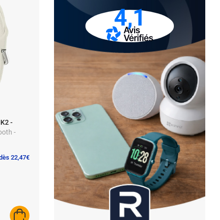
4,1
K2 -
ooth -
 dès 22,47€
AJOUTER AU PANIER