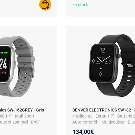
En stock
AJOUTER AU PANIER
nics SW-162GREY - Gris
-
DENVER ELECTRONICS SW182
-
 1,4" - Multisport -
intelligente - Écran 1,7" - Batterie
que et sommeil - IP67 -
Autonomie 5h - Multicouleur - Blu
 Compatible Android/iOS
134,00€