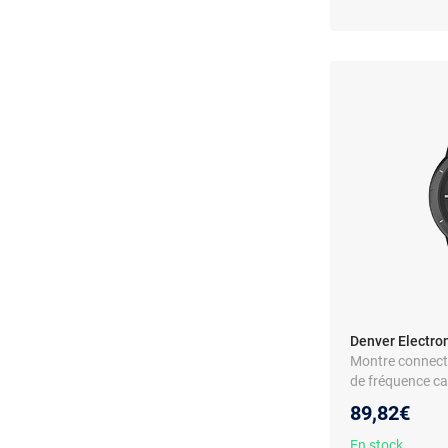
Denver Electron
Montre connecté
de fréquence ca
Notifications
89,82€
En stock