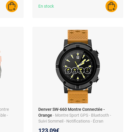
En stock
AJOUTER AU PANIER
AJOUTER A
ontre
Denver SW-660 Montre Connectée -
ble -
Orange
- Montre Sport GPS - Bluetooth -
Suivi Sommeil - Notifications - Écran
AMOLED 1.3'
123,09€