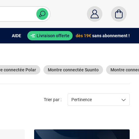
AIDE
Livraison offerte
dès 19€
sans abonnement !
e connectée Polar
Montre connectée Suunto
Montre conne
Trier par :
Pertinence