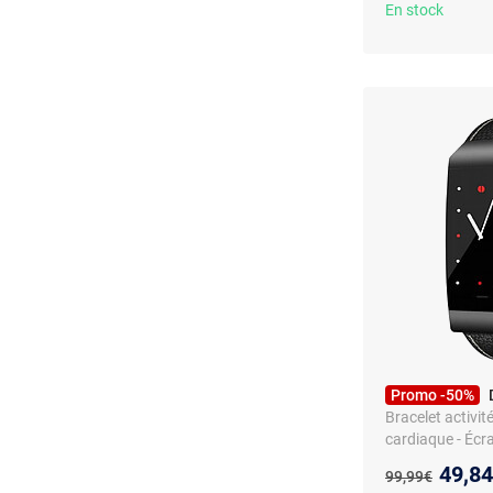
En stock
Promo -50%
Bracelet activit
cardiaque - Écra
Compatible Andr
Nouve
49,8
Ancien prix :
99,99€