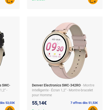
AJOUTER AU PANIER
AJOUTER A
cs SWC-
Denver Electronics SWC-342RO
- Montre
1,2" -
Intelligente - Écran 1,2" - Montre-bracelet
pour Homme
55,14€
 dès 53,03€
7 offres dès 51,53€