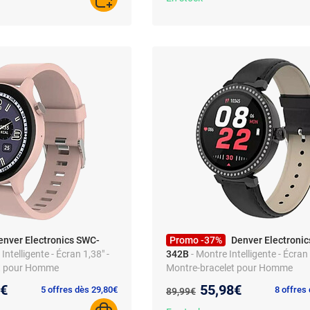
AJOUTER AU PANIER
enver Electronics SWC-
Promo -37%
Denver Electroni
Intelligente - Écran 1,38" -
342B
- Montre Intelligente - Écran 
et pour Homme
Montre-bracelet pour Homme
au prix :
Nouveau prix :
9€
55,98€
Ancien prix :
5 offres dès 29,80€
8 offres
89,99€