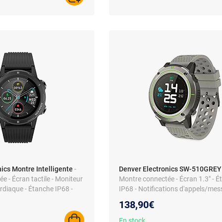
ics Montre Intelligente
-
Denver Electronics SW-510GREY 
e - Écran tactile - Moniteur
Montre connectée - Écran 1.3" - 
rdiaque - Étanche IP68 -
IP68 - Notifications d'appels/me
138,90€
En stock