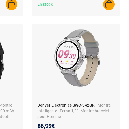
En stock
AJOUTER AU PANIER
AJOUTER A
 Montre
Denver Electronics SWC-342GR
- Montre
 200 mAh -
Intelligente - Écran 1,2" - Montre-bracelet
etooth
pour Homme
86,99€