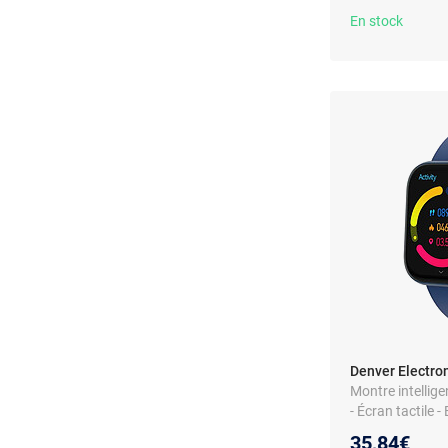
En stock
Denver Electro
Montre intellige
- Écran tactile -
35,84€