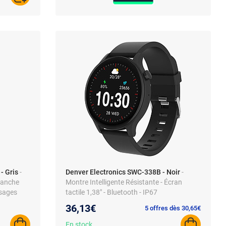
- Gris
-
Denver Electronics SWC-338B - Noir
-
Étanche
Montre Intelligente Résistante - Écran
ssages
tactile 1,38" - Bluetooth - IP67
36,13€
5 offres dès 30,65€
En stock