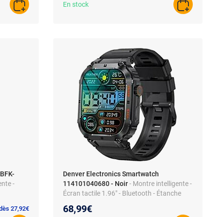
En stock
AJOUTER AU PANIER
AJOUTER A
 BFK-
Denver Electronics Smartwatch
ente -
114101040680 - Noir
- Montre intelligente -
Écran tactile 1.96" - Bluetooth - Étanche
IP67
68,99€
 dès 27,92€