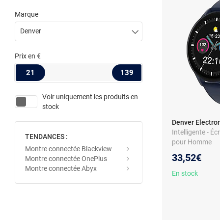
Marque
Denver
Prix
en €
21
139
Voir uniquement les produits en
stock
Denver Electr
Intelligente - É
TENDANCES :
pour Homme
Montre connectée Blackview
33,52€
Montre connectée OnePlus
Montre connectée Abyx
En stock