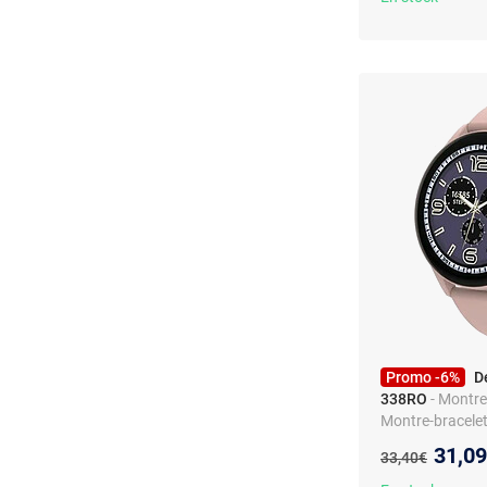
Promo -6%
D
338RO
- Montre 
Montre-bracel
Nouve
31,0
Ancien prix :
33,40€