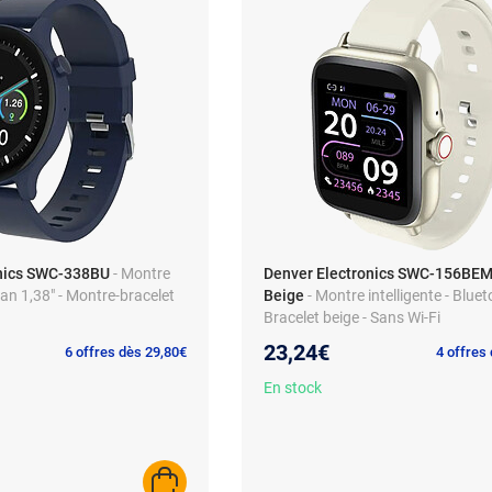
onics SWC-338BU
- Montre
Denver Electronics SWC-156BEM
cran 1,38" - Montre-bracelet
Beige
- Montre intelligente - Bluet
Bracelet beige - Sans Wi-Fi
23,24€
6 offres dès 29,80€
4 offres
En stock
AJOUTER AU PANIER