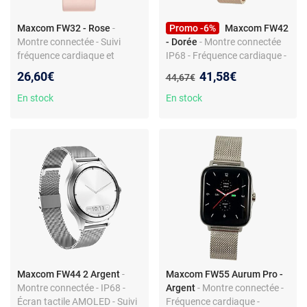
Maxcom FW32 - Rose
-
Promo -6%
Maxcom FW42
Montre connectée - Suivi
- Dorée
- Montre connectée
fréquence cardiaque et
IP68 - Fréquence cardiaque -
sommeil - IP67 - Notifications
Pression artérielle - Suivi
Nouveau prix :
26,60€
41,58€
Ancien prix :
44,67€
- Slim
cycle menstruel - Podomètre
- Notifications
En stock
En stock
Maxcom FW44 2 Argent
-
Maxcom FW55 Aurum Pro -
Montre connectée - IP68 -
Argent
- Montre connectée -
Écran tactile AMOLED - Suivi
Fréquence cardiaque -