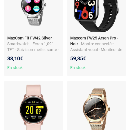
MaxCom Fit FW42 Silver
-
Maxcom FW25 Arsen Pro -
Smartwatch - Écran 1,09"
Noir
- Montre connectée -
TFT - Suivi sommeil et santé -
Assistant vocal - Moniteur de
Bluetooth 5.0 - Étanche IP68
sommeil - IP67
38,10€
59,35€
En stock
En stock