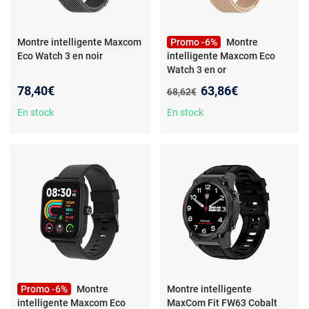
Montre intelligente Maxcom
Promo -6%
Montre
Eco Watch 3 en noir
intelligente Maxcom Eco
Watch 3 en or
Nouveau prix :
78,40€
63,86€
Ancien prix :
68,62€
En stock
En stock
Promo -6%
Montre
Montre intelligente
intelligente Maxcom Eco
MaxCom Fit FW63 Cobalt