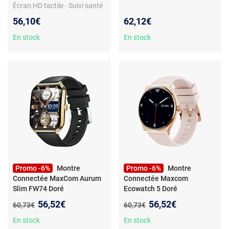
Écran HD tactile - Suivi santé
24/7 - Modes sportifs -
56,10€
62,12€
Notifications appels/SMS
En stock
En stock
Promo -6%
Montre
Promo -6%
Montre
Connectée MaxCom Aurum
Connectée Maxcom
Slim FW74 Doré
Ecowatch 5 Doré
Nouveau prix :
Nouveau prix :
56,52€
56,52€
Ancien prix :
Ancien prix :
60,73€
60,73€
En stock
En stock