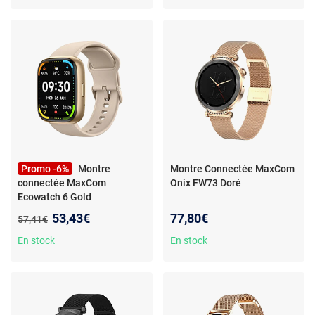
Promo -6%
Montre
Montre Connectée MaxCom
connectée MaxCom
Onix FW73 Doré
Ecowatch 6 Gold
Nouveau prix :
53,43€
77,80€
Ancien prix :
57,41€
En stock
En stock