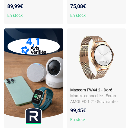
Podomètre - Fréquence
Milanaise Dorée
89,99€
75,08€
cardiaque - Dorée -
Notifications
En stock
En stock
4,1
Maxcom FW44 2 - Doré
-
Montre connectée - Écran
AMOLED 1,2" - Suivi santé -
Mode AOD - Bracelet maille
99,45€
milanaise
En stock