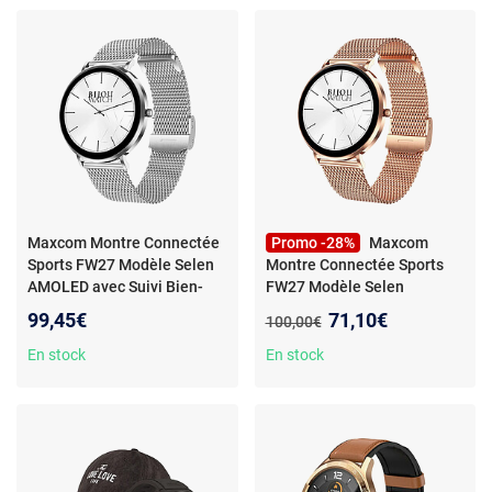
Maxcom Montre Connectée
Promo -28%
Maxcom
Sports FW27 Modèle Selen
Montre Connectée Sports
AMOLED avec Suivi Bien-
FW27 Modèle Selen
Être Argent
AMOLED avec Suivi Bien-
Nouveau prix :
99,45€
71,10€
Ancien prix :
100,00€
Être Doré / marron
En stock
En stock