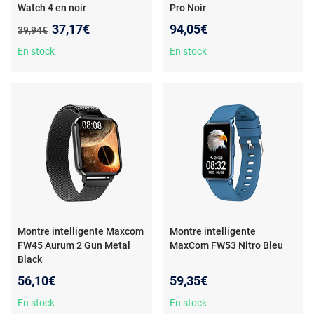
Watch 4 en noir
Pro Noir
Nouveau prix :
37,17€
94,05€
Ancien prix :
39,94€
En stock
En stock
Montre intelligente Maxcom
Montre intelligente
FW45 Aurum 2 Gun Metal
MaxCom FW53 Nitro Bleu
Black
56,10€
59,35€
En stock
En stock