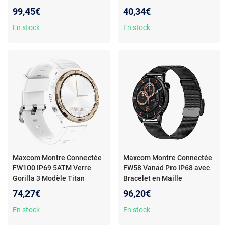
santé - Raffinée - Élégante
Tension - Sommeil - Étanche
99,45€
40,34€
IP67 - Menu nid d'abeille
En stock
En stock
Maxcom Montre Connectée
Maxcom Montre Connectée
FW100 IP69 5ATM Verre
FW58 Vanad Pro IP68 avec
Gorilla 3 Modèle Titan
Bracelet en Maille
Valkiria Blanc
Milanaise Noir
74,27€
96,20€
En stock
En stock