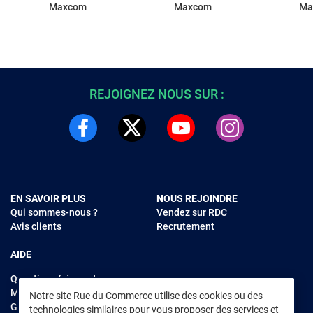
Maxcom
Maxcom
Ma
REJOIGNEZ NOUS SUR :
EN SAVOIR PLUS
NOUS REJOINDRE
Qui sommes-nous ?
Vendez sur RDC
Avis clients
Recrutement
AIDE
Questions fréquentes
Modes de règlements
Notre site Rue du Commerce utilise des cookies ou des
Garantie et retours
technologies similaires pour vous proposer des services et