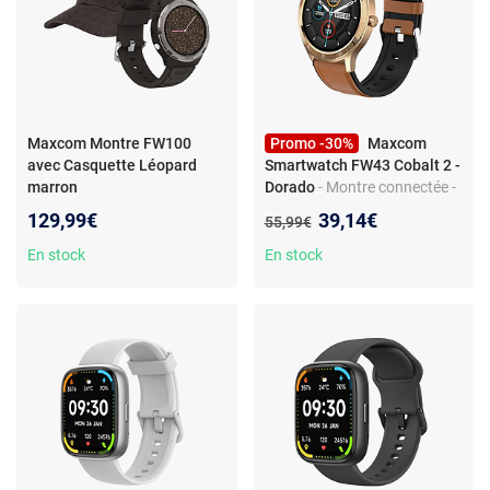
Maxcom Montre FW100
Promo -30%
Maxcom
avec Casquette Léopard
Smartwatch FW43 Cobalt 2 -
marron
Dorado
- Montre connectée -
Écran TFT 1.28 pouces - 8
Nouveau prix :
129,99€
39,14€
Ancien prix :
55,99€
modes sportifs - Étanche
IP67
En stock
En stock