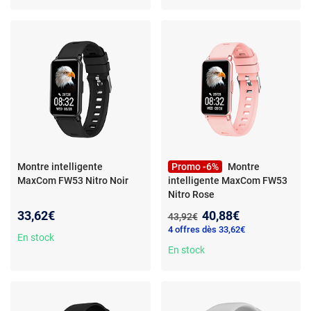
Montre intelligente
Promo -6%
Montre
MaxCom FW53 Nitro Noir
intelligente MaxCom FW53
Nitro Rose
Nouveau prix :
33,62€
40,88€
Ancien prix :
43,92€
4 offres dès 33,62€
En stock
En stock