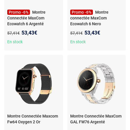
Promo -6%
Montre
Promo -6%
Montre
Connectée MaxCom
connectée MaxCom
Ecowatch 6 Argenté
Ecowatch 6 Nero
Nouveau prix :
Nouveau prix :
53,43€
53,43€
Ancien prix :
Ancien prix :
57,41€
57,41€
En stock
En stock
Montre Connectée Maxcom
Montre Connectée MaxCom
Fw64 Oxygen 2 Or
GAL FW76 Argenté