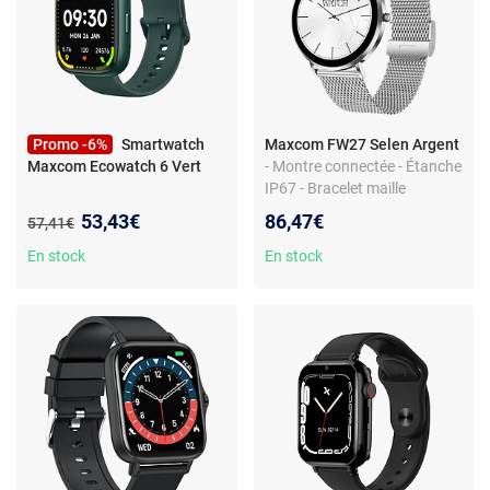
Promo -6%
Smartwatch
Maxcom FW27 Selen Argent
Maxcom Ecowatch 6 Vert
- Montre connectée - Étanche
IP67 - Bracelet maille
milanaise - Capteurs santé -
Nouveau prix :
53,43€
86,47€
Ancien prix :
57,41€
Écran AMOLED
En stock
En stock