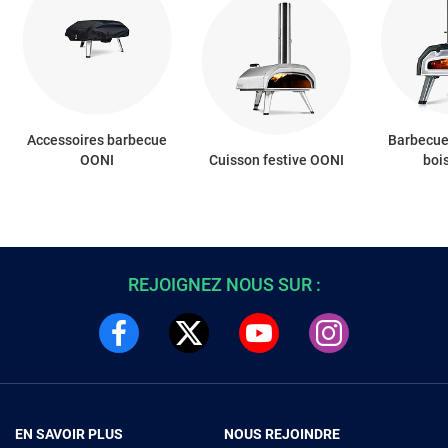
Accessoires barbecue
Barbecue
OONI
Cuisson festive OONI
boi
REJOIGNEZ NOUS SUR :
EN SAVOIR PLUS
NOUS REJOINDRE