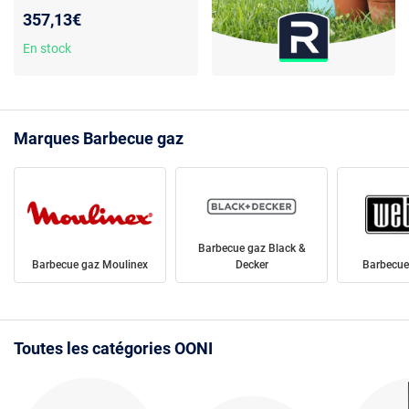
- Pizza 30 cm - Inox et noir
357,13€
En stock
Marques Barbecue gaz
Barbecue gaz Black &
Barbecue gaz Moulinex
Decker
Barbecue
Toutes les catégories OONI