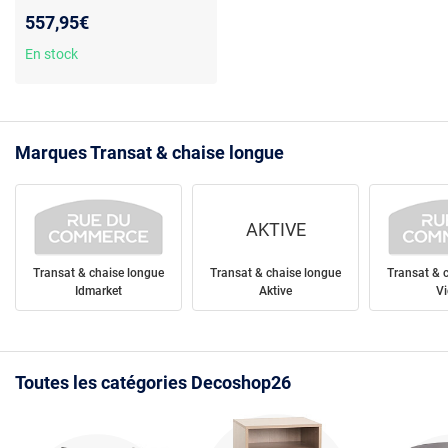
dossier inclinable - bois -
557,95€
coussin - housse hydrofuge
amovible
En stock
Marques Transat & chaise longue
AKTIVE
Transat & chaise longue
Transat & chaise longue
Transat & 
Idmarket
Aktive
Vi
Toutes les catégories Decoshop26