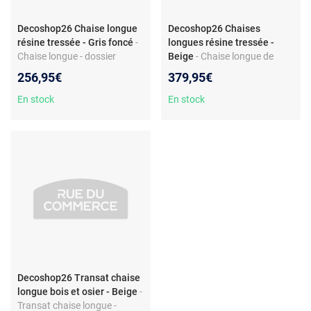
Decoshop26 Chaise longue
Decoshop26 Chaises
résine tressée - Gris foncé
-
longues résine tressée -
Chaise longue - dossier
Beige
- Chaise longue de
inclinable - résine tressée -
jardin - résine tressée -
256,95€
379,95€
coussin
dossier inclinable - coussin -
entretien facile
En stock
En stock
Decoshop26 Transat chaise
longue bois et osier - Beige
-
Transat chaise longue -