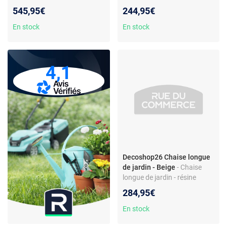
coussin - housse amovible et
résine tressée - dossier
545,95€
244,95€
lavable
inclinable - coussin -
imperméable
En stock
En stock
4,1
Decoshop26 Chaise longue
de jardin - Beige
- Chaise
longue de jardin - résine
tressée - dossier inclinable -
284,95€
étanche
En stock