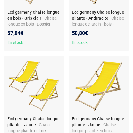
Ecd germany Chaise longue
Ecd germany Chaise longue
en bois - Gris clair
- Chaise
pliante - Anthracite
- Chaise
longue en bois - Dossier
longue de jardin - bois -
inclinable - Pliable - Gris clair
dossier inclinable - pliable -
57,84€
58,80€
tissu Oxford résistant
En stock
En stock
Ecd germany Chaise longue
Ecd germany Chaise longue
pliante - Jaune
- Chaise
pliante - Jaune
- Chaise
longue pliante en bois -
longue pliante en bois -