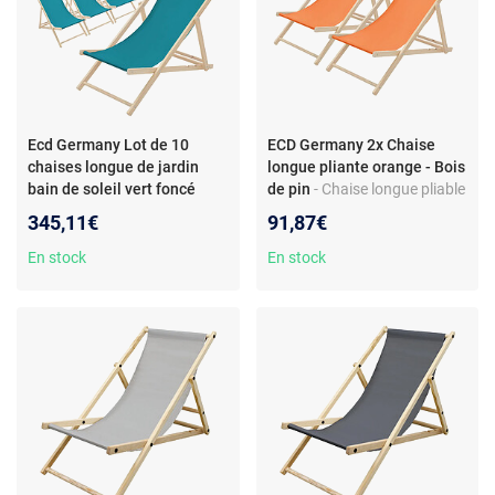
Ecd Germany Lot de 10
ECD Germany 2x Chaise
chaises longue de jardin
longue pliante orange - Bois
bain de soleil vert foncé
de pin
- Chaise longue pliable
bois de pin 120 kg
- Tissu Oxford enduit -
345,11€
91,87€
Charge maximale 120 kg -
Réglable en 3 positions
En stock
En stock