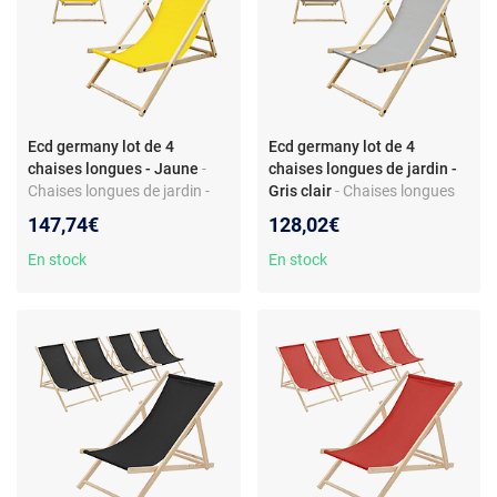
Ecd germany lot de 4
Ecd germany lot de 4
chaises longues - Jaune
-
chaises longues de jardin -
Chaises longues de jardin -
Gris clair
- Chaises longues
lot de 4 - structure bois de pin
de jardin - lot de 4 - dossier
147,74€
128,02€
- pliables - dossier inclinable
inclinable - pliables - bois de
pin
En stock
En stock