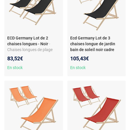
ECD Germany Lot de 2
Ecd Germany Lot de 3
chaises longues - Noir
-
chaises longue de jardin
Chaises longues de plage
bain de soleil noir cadre
pliantes - Bois de pin - Tissu
bois de pin 120 kg
83,52€
105,43€
polyester Oxford - 3 hauteurs
de couchage - 120 kg
En stock
En stock