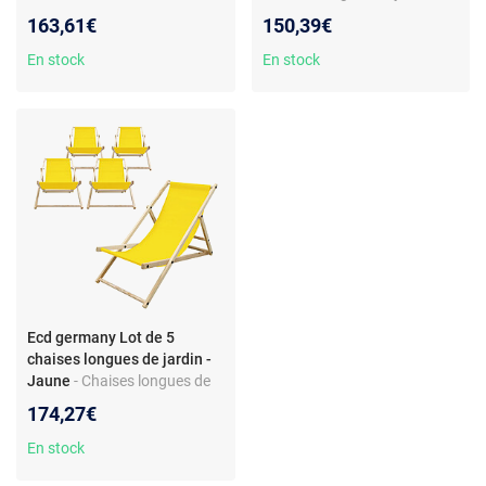
bois de pin 120 kg
dossier inclinable - pliables -
163,61€
150,39€
bois de pin
En stock
En stock
Ecd germany Lot de 5
chaises longues de jardin -
Jaune
- Chaises longues de
jardin - bois de pin - dossier
174,27€
inclinable - pliables - tissu
jaune
En stock