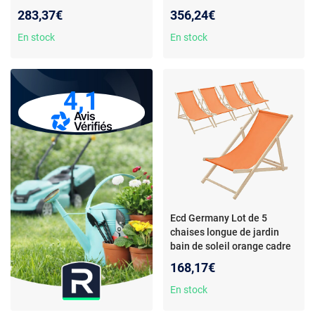
bois de pin 120 kg
bois de pin 120kg
283,37€
356,24€
En stock
En stock
4,1
Ecd Germany Lot de 5
chaises longue de jardin
bain de soleil orange cadre
bois de pin 120 kg
168,17€
En stock