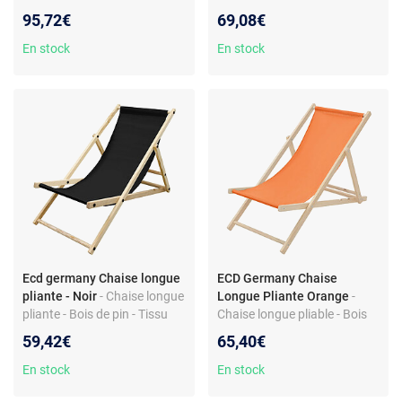
dossier inclinable
dossier inclinable - structure
95,72€
69,08€
démontable
En stock
En stock
Ecd germany Chaise longue
ECD Germany Chaise
pliante - Noir
- Chaise longue
Longue Pliante Orange
-
pliante - Bois de pin - Tissu
Chaise longue pliable - Bois
Oxford - Dossier inclinable
de pin et tissu Oxford - 3
59,42€
65,40€
positions réglables -
Dimensions 117 x 52 x 10 cm
En stock
En stock