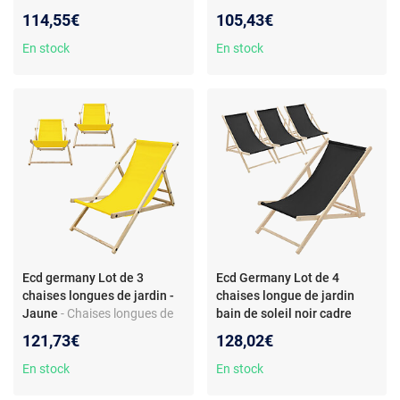
bois de pin 120 kg
jardin - Dossier inclinable -
114,55€
105,43€
Pliables - En bois de pin
En stock
En stock
Ecd germany Lot de 3
Ecd Germany Lot de 4
chaises longues de jardin -
chaises longue de jardin
Jaune
- Chaises longues de
bain de soleil noir cadre
jardin - lot de 3 - en bois de
bois de pin 120 kg
121,73€
128,02€
pin - pliables - dossier
inclinable
En stock
En stock