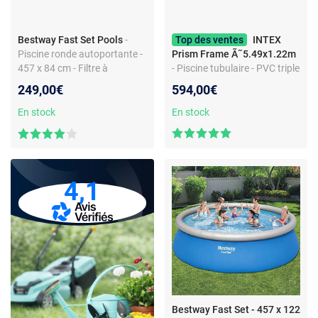
Bestway Fast Set Pools
-
Top des ventes
INTEX
Piscine ronde autoportante -
Prism Frame Ã˜5.49x1.22m
457 x 84 cm - Filtre à
- Piscine tubulaire - PVC triple
cartouche 2,01 m³/h -
couche - Filtre à cartouche
249,00€
594,00€
Montage rapide
inclus - Volume 24,3 mÂ³
En stock
En stock
4,1
Bestway Fast Set - 457 x 122