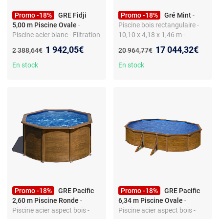
Promo -18%
GRE Fidji
Promo -18%
Gré Mint
-
5,00 m Piscine Ovale
-
Piscine bois rectangulaire -
Piscine acier blanc - Filtration
10,10 x 4,18 x 1,46 m -
à sable incluse - Structure
Échelles en inox/amovible -
Nouveau prix :
Nouveau prix :
1 942,05€
17 044,32€
Ancien prix :
Ancien prix :
2 388,64€
20 964,77€
renforcée - Skimmer et
Filtration à sable 10 m³/h
échelle de sécurité
En stock
En stock
Promo -18%
GRE Pacific
Promo -18%
GRE Pacific
2,60 m Piscine Ronde
-
6,34 m Piscine Ovale
-
Piscine acier aspect bois -
Piscine acier aspect bois -