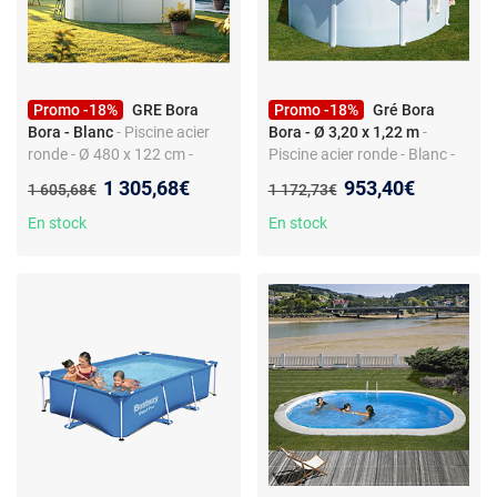
Promo -18%
GRE Bora
Promo -18%
Gré Bora
Bora - Blanc
- Piscine acier
Bora - Ø 3,20 x 1,22 m
-
ronde - Ø 480 x 122 cm -
Piscine acier ronde - Blanc -
Filtration cartouche 3,8 m³/h
Filtration à cartouche 3,8
Nouveau prix :
Nouveau prix :
1 305,68€
953,40€
Ancien prix :
Ancien prix :
1 605,68€
1 172,73€
- Skimmer - Liner 30/100
m³/h - Échelle sécurité -
Skimmer
En stock
En stock