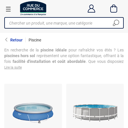
Retour
Piscine
En recherche de la
piscine idéale
pour rafraîchir vos étés ? Les
piscines hors sol
représentent une option fantastique, offrant à la
fois
facilité d'installation et coût abordable
. Que vous disposiez
d'un petit espace ou que vous souhaitiez simplement éviter les
Lire la suite
travaux complexes, les piscines hors sol s'adaptent parfaitement à
toutes les configurations de jardin. Elles sont disponibles en
différents matériaux, formes et tailles, permettant de trouver la
solution idéale pour se détendre, nager ou jouer en famille. Investir
dans une piscine de ce type, c'est choisir la convivialité et le plaisir,
sans les contraintes d'une construction permanente. Découvrez
notre sélection variée pour transformer votre extérieur en un
véritable oasis de fraîcheur.