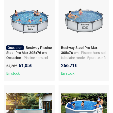
Occasion
Bestway Piscine
Bestway Steel Pro Max -
Steel Pro Max 305x76 cm -
305x76 cm
- Piscine hors-sol
Occasion
- Piscine hors sol
tubulaire ronde - Épurateur à
tubulaire - Structure acier
cartouche 1 249 L/h -
Nouveau prix :
61,05€
266,71€
Ancien prix :
64,26€
inoxydable - Matériau
Capacité 4 678 L
Duraplus
En stock
En stock