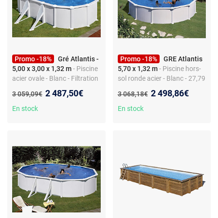
Promo -18%
Gré Atlantis -
Promo -18%
GRE Atlantis
5,00 x 3,00 x 1,32 m
- Piscine
5,70 x 1,32 m
- Piscine hors-
acier ovale - Blanc - Filtration
sol ronde acier - Blanc - 27,79
à sable 5-10 m³/h - Échelle
m³ - Filtration à sable -
Nouveau prix :
Nouveau prix :
2 487,50€
2 498,86€
Ancien prix :
Ancien prix :
3 059,09€
3 068,18€
sécurité - Skimmer
Échelle
En stock
En stock