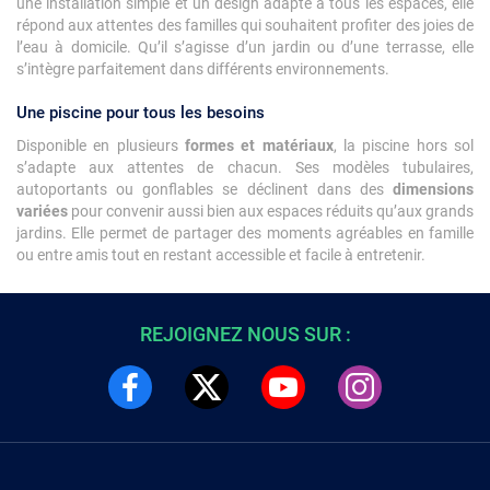
une installation simple et un design adapté à tous les espaces, elle
répond aux attentes des familles qui souhaitent profiter des joies de
l’eau à domicile. Qu’il s’agisse d’un jardin ou d’une terrasse, elle
s’intègre parfaitement dans différents environnements.
Une piscine pour tous les besoins
Disponible en plusieurs
formes et matériaux
, la piscine hors sol
s’adapte aux attentes de chacun. Ses modèles tubulaires,
autoportants ou gonflables se déclinent dans des
dimensions
variées
pour convenir aussi bien aux espaces réduits qu’aux grands
jardins. Elle permet de partager des moments agréables en famille
ou entre amis tout en restant accessible et facile à entretenir.
REJOIGNEZ NOUS SUR :