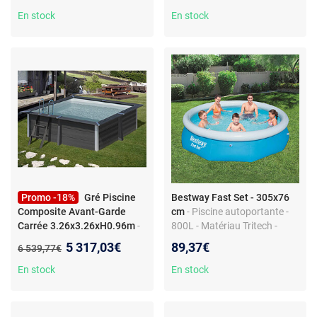
L
sable 5678 L/h - Échelle et
bâche incluses
En stock
En stock
Promo -18%
Gré Piscine
Bestway Fast Set - 305x76
Composite Avant-Garde
cm
- Piscine autoportante -
Carrée 3.26x3.26xH0.96m
-
800L - Matériau Tritech -
Piscine hors-sol carrée - Bois
Vanne de vidange - Montage
Nouveau prix :
5 317,03€
89,37€
Ancien prix :
6 539,77€
composite - Filtration à sable
rapide
incluse - Échelle en bois
En stock
En stock