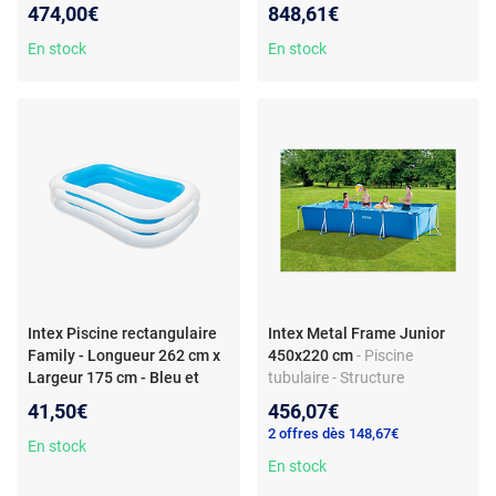
cartouche 3 028 L/H - Échelle
474,00€
848,61€
et bâche incluses
En stock
En stock
Intex Piscine rectangulaire
Intex Metal Frame Junior
Family - Longueur 262 cm x
450x220 cm
- Piscine
Largeur 175 cm - Bleu et
tubulaire - Structure
blanc
- Intex - Piscine
métallique rectangulaire -
41,50€
456,07€
rectangulaire Family -
Couleur bleue - 450 x 220 x
2 offres dès 148,67€
Longueur 262 cm x Largeur
84 cm
En stock
175 cm - Bleu et blanc -
En stock
Design