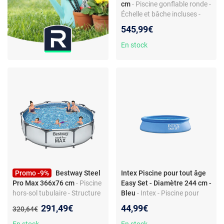
cm
- Piscine gonflable ronde -
Échelle et bâche incluses -
Filtration fournie - Capacité
545,99€
13 807 L
En stock
Promo -9%
Bestway Steel
Intex Piscine pour tout âge
Pro Max 366x76 cm
- Piscine
Easy Set - Diamètre 244 cm -
hors-sol tubulaire - Structure
Bleu
- Intex - Piscine pour
en métal inoxydable -
tout âge Easy Set - Diamètre
Nouveau prix :
291,49€
44,99€
Ancien prix :
320,64€
Duraplus résistant -
244 cm - Bleu - Design
Épurateur à cartouche 1 249