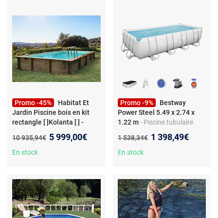
Promo -45%
Habitat Et
Promo -9%
Bestway
Jardin Piscine bois en kit
Power Steel 5.49 x 2.74 x
rectangle [ ]Kolanta [ ] -
1.22 m
- Piscine tubulaire
10.20 x 5.20 x 1.44 m
-
rectangulaire - Matériau
Nouveau prix :
Nouveau prix :
5 999,00€
1 398,49€
Ancien prix :
Ancien prix :
10 935,94€
1 538,34€
Piscine Bois Rectangulaire -
Tritech - Filtration cartouche
Filtration à sable 8.3 m³/h -
5 678 L/H - Échelle et bâche
En stock
En stock
Échelle intérieure inox