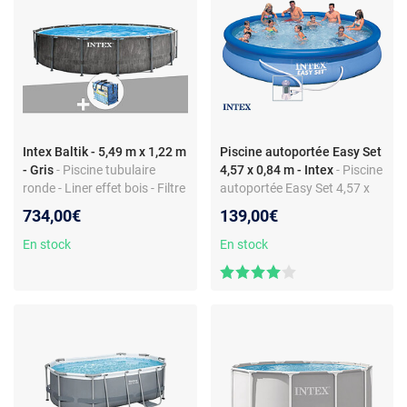
Intex Baltik - 5,49 m x 1,22 m
Piscine autoportée Easy Set
- Gris
- Piscine tubulaire
4,57 x 0,84 m - Intex
- Piscine
ronde - Liner effet bois - Filtre
autoportée Easy Set 4,57 x
à cartouche 4,4 m³/h -
0,84 m - Intex
734,00€
139,00€
Accessoires inclus
En stock
En stock