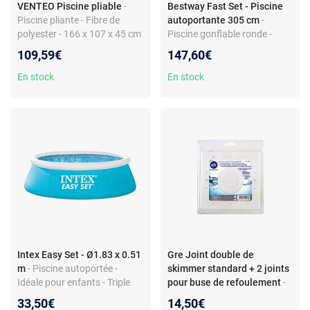
VENTEO Piscine pliable
-
Bestway Fast Set - Piscine
Piscine pliante - Fibre de
autoportante 305 cm
-
polyester - 166 x 107 x 45 cm
Piscine gonflable ronde -
- 348 litres - Dès 6 ans
Installation rapide - Capacité
109,59€
147,60€
800 L - Filtration à cartouche
incluse
En stock
En stock
Intex Easy Set - Ø1.83 x 0.51
Gre Joint double de
m
- Piscine autoportée -
skimmer standard + 2 joints
Idéale pour enfants - Triple
pour buse de refoulement
-
épaisseur - Volume 0,89 m³ -
Joint double de skimmer
33,50€
14,50€
Montage rapide
standard + 2 joints pour buse