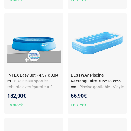
En stock
En stock
L/H - 6 473 L - Ronde
INTEX Easy Set - 4,57 x 0,84
BESTWAY Piscine
m
- Piscine autoportée
Rectangulaire 305x183x56
robuste avec épurateur 2
cm
- Piscine gonflable - Vinyle
m³/h - Liner triple épaisseur
résistant - Parois larges -
182,00€
56,90€
Capacité 1161 L
En stock
En stock