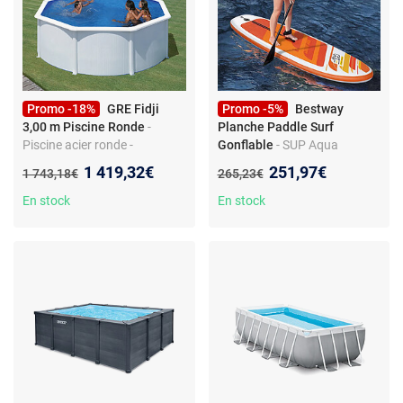
Promo -18%
GRE Fidji
Promo -5%
Bestway
3,00 m Piscine Ronde
-
Planche Paddle Surf
Piscine acier ronde -
Gonflable
- SUP Aqua
Filtration à sable - Skimmer
Journey - 274 x 76 x 12 cm -
Nouveau prix :
Nouveau prix :
1 419,32€
251,97€
Ancien prix :
Ancien prix :
1 743,18€
265,23€
inclus - Échelle de sécurité -
Pompe, pagaie et sac de
Structure galvanisée
transport inclus
En stock
En stock