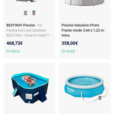
BESTWAY Piscine
- Kit
Piscine tubulaire Prism
Piscine hors sol tubulaire
Frame ronde 3,66 x 1,22 m -
BESTWAY - Steel Pro MAX™ -
Intex
305 x 200 x 84 cm - Ovale
468,73€
358,00€
(Livrée avec filtre a
cartouche et 1 cart)
En stock
En stock