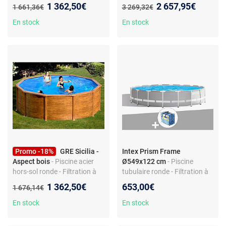
Filtration à sable - Échelle de
Équipe filtration à sable -
Nouveau prix :
Nouveau prix :
1 362,50€
2 657,95€
Ancien prix :
Ancien prix :
1 661,36€
3 269,32€
sécurité - Skimmer marron
Skimmer marron - Liner PVC
anti-UV - Échelle de sécurité
En stock
En stock
Promo -18%
GRE Sicilia -
Intex Prism Frame
Aspect bois
- Piscine acier
Ø549x122 cm
- Piscine
hors-sol ronde - Filtration à
tubulaire ronde - Filtration à
cartouche 3,8 m³/h - Liner
cartouche incluse - Capacité
Nouveau prix :
1 362,50€
653,00€
Ancien prix :
1 676,14€
PVC 30/100 - Skimmer
24300 litres - Échelle de
marron - Échelle de sécurité
sécurité
En stock
En stock