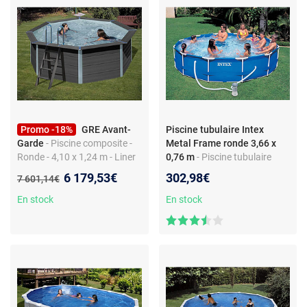
Promo -18%
GRE Avant-
Piscine tubulaire Intex
Garde
- Piscine composite -
Metal Frame ronde 3,66 x
Ronde - 4,10 x 1,24 m - Liner
0,76 m
- Piscine tubulaire
bleu 60/100
Intex Metal Frame ronde 3,66
Nouveau prix :
6 179,53€
302,98€
Ancien prix :
7 601,14€
x 0,76 m
En stock
En stock