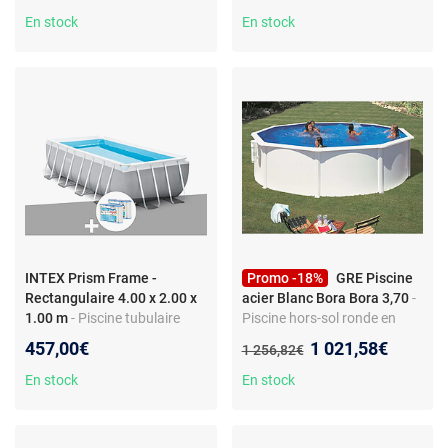
de refoulement
En stock
En stock
INTEX Prism Frame -
Promo -18%
GRE Piscine
Rectangulaire 4.00 x 2.00 x
acier Blanc Bora Bora 3,70
-
1.00 m
- Piscine tubulaire
Piscine hors-sol ronde en
rectangulaire - Liner triple
acier - Dimensions 3,70 x
Nouveau prix :
457,00€
1 021,58€
Ancien prix :
1 256,82€
épaisseur - 6 cartouches de
1,22 m - Filtration à
filtration - Échelle incluse -
cartouche
En stock
En stock
Capacité 6,80 m³