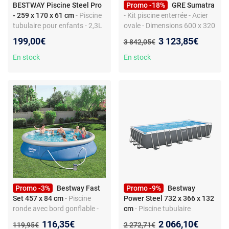
BESTWAY Piscine Steel Pro
Promo -18%
GRE Sumatra
- 259 x 170 x 61 cm
- Piscine
- Kit piscine enterrée - Acier
tubulaire pour enfants - 2,3L
ovale - Dimensions 600 x 320
capacité - Matériel Tritech -
x H 120 cm
Nouveau prix :
199,00€
3 123,85€
Ancien prix :
3 842,05€
Vanne de vidange et cadre
métal anticorrosion
En stock
En stock
Promo -3%
Bestway Fast
Promo -9%
Bestway
Set 457 x 84 cm
- Piscine
Power Steel 732 x 366 x 132
ronde avec bord gonflable -
cm
- Piscine tubulaire
Murs Tritech - Capacité 9 677
rectangulaire - Filtration
Nouveau prix :
Nouveau prix :
116,35€
2 066,10€
Ancien prix :
Ancien prix :
119,95€
2 272,71€