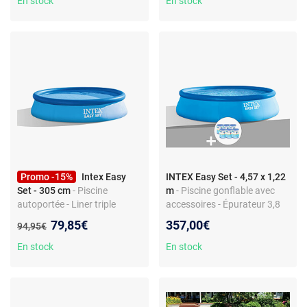
En stock
En stock
Promo -15%
Intex Easy
INTEX Easy Set - 4,57 x 1,22
Set - 305 cm
- Piscine
m
- Piscine gonflable avec
autoportée - Liner triple
accessoires - Épurateur 3,8
épaisseur - Montage facile en
m³/h - Facile à monter
Nouveau prix :
79,85€
357,00€
Ancien prix :
94,95€
10 minutes
En stock
En stock