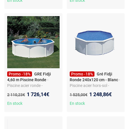
En stock
En stock
Promo -18%
GRE Fidji
Promo -18%
Gré Fidji
4,60 m Piscine Ronde
-
Ronde 240x120 cm - Blanc
-
Piscine acier ronde -
Piscine acier hors-sol -
Filtration à sable 3 m³/h -
Filtration à sable 4 000 L/h -
Nouveau prix :
Nouveau prix :
1 726,14€
1 248,86€
Ancien prix :
Ancien prix :
2 110,23€
1 525,00€
Skimmer inclus - Échelle de
Liner PVC bleu 30/100 -
sécurité - Liner anti-UV
Échelle plateforme
En stock
En stock