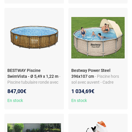
BESTWAY Piscine
Bestway Power Steel
SwimVista - Ø 5,49 x 1,22 m
-
396x107 cm
- Piscine hors
Piscine tubulaire ronde avec
sol avec auvent - Cadre
hublots - Débit filtration
métallique - Capacité 11133
847,00€
1 034,69€
5,7m³/h - Échelle de sécurité
litres - Pompe à cartouche
et bâche inclus - Design effet
incluse
En stock
En stock
bois