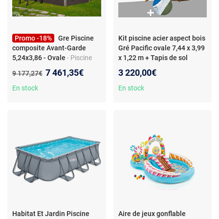
Promo -18%
Gre Piscine
Kit piscine acier aspect bois
composite Avant-Garde
Gré Pacific ovale 7,44 x 3,99
5,24x3,86 - Ovale
- Piscine
x 1,22 m + Tapis de sol
composite ovale -
Nouveau prix :
7 461,35€
3 220,00€
Ancien prix :
9 177,27€
5,24x3,86x1,24 m - Filtration
sable
En stock
En stock
Habitat Et Jardin Piscine
Aire de jeux gonflable