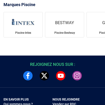
Marques Piscine
BESTWAY
G
Piscine Intex
Piscine Bestway
Pisc
REJOIGNEZ NOUS SUR :
EN SAVOIR PLUS
NOUS REJOINDRE
Qui sommes-nous ?
Vendez sur RDC