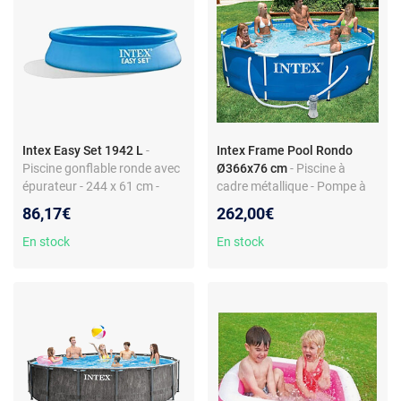
Intex Easy Set 1942 L
-
Intex Frame Pool Rondo
Piscine gonflable ronde avec
Ø366x76 cm
- Piscine à
épurateur - 244 x 61 cm -
cadre métallique - Pompe à
Capacité 1942 L
filtre incluse - Volume 6503
86,17€
262,00€
litres - Monté rapidement
En stock
En stock