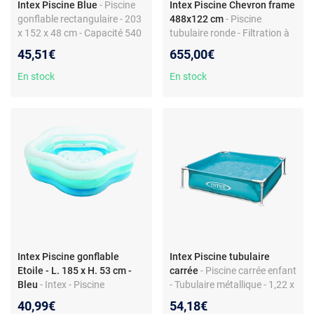
Intex Piscine Blue
- Piscine
Intex Piscine Chevron frame
gonflable rectangulaire - 203
488x122 cm
- Piscine
x 152 x 48 cm - Capacité 540
tubulaire ronde - Filtration à
L - Vinyle
cartouche - Échelle sécurité -
45,51€
655,00€
Texture chevrons
En stock
En stock
Intex Piscine gonflable
Intex Piscine tubulaire
Etoile - L. 185 x H. 53 cm -
carrée
- Piscine carrée enfant
Bleu
- Intex - Piscine
- Tubulaire métallique - 1,22 x
gonflable Etoile - L. 185 x H.
1,22 x 0,30 m - Bleu
40,99€
54,18€
53 cm - Bleu - Design