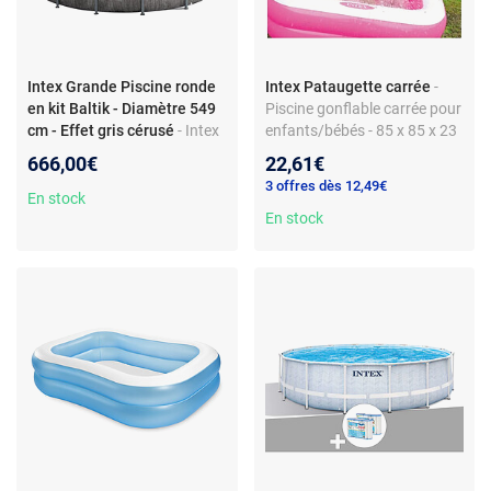
Intex Grande Piscine ronde
Intex Pataugette carrée
-
en kit Baltik - Diamètre 549
Piscine gonflable carrée pour
cm - Effet gris cérusé
- Intex
enfants/bébés - 85 x 85 x 23
- Grande Piscine ronde en kit
cm - Fond gonflable -
666,00€
22,61€
Baltik - Diamètre 549 cm -
Capacité 57 litres
3 offres dès 12,49€
Effet gris cérusé - Design
En stock
En stock