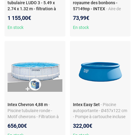
tubulaire LUDO 3 - 5.49 x
royaume des bonbons -
2.74 x 1.32 m - filtration à
57149np - INTEX
- Aire de
sable 5,1m3/H
jeux enfant - Multicolore -
1 155,00€
73,99€
295 x 191 x 130 cm -
Toboggan et fontaine
En stock
En stock
Intex Chevron 4,88 m
-
Intex Easy Set
- Piscine
Piscine tubulaire ronde -
autoportante - Ø457x122 cm
Motif chevrons - Filtration à
- Pompe à cartouche incluse
cartouche 4,4 m³/h - Liner
656,00€
322,00€
épais