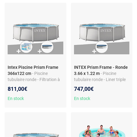
Intex Piscine Prism Frame
INTEX Prism Frame - Ronde
366x122 cm
- Piscine
3.66 x 1.22 m
- Piscine
tubulaire ronde - Filtration à
tubulaire ronde - Liner triple
cartouche - Échelle sécurité -
épaisseur - Épurateur
811,00€
747,00€
Montage 45 min
cartouche - Échelle amovible
- Capacité 1060 m³/h
En stock
En stock