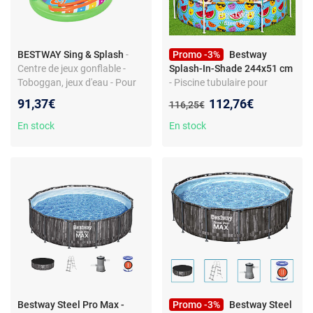
BESTWAY Sing & Splash
-
Promo -3%
Bestway
Centre de jeux gonflable -
Splash-In-Shade 244x51 cm
Toboggan, jeux d'eau - Pour
- Piscine tubulaire pour
enfants +2 ans
enfants - Avec auvent UV
Nouveau prix :
91,37€
112,76€
Ancien prix :
116,25€
Careful - Capacité 1 688 L -
Montage facile
En stock
En stock
Bestway Steel Pro Max -
Promo -3%
Bestway Steel