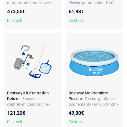
autoportante ronde avec
Piscine pataugeoire - PVC
motifs en rotin - Capacité 12
durée - Capacité 2074 L -
473,55€
61,98€
362 L - Filtration incluse -
Impression sous-marine -
Échelle de sécurité
Patch de réparation inclus
En stock
En stock
Bestway Kit d'entretien
Bestway Ma Première
Deluxe
- Ensemble
Piscine
- Piscine gonflable
d'entretien pour piscine -
pour enfants - Ø183x51 cm -
Inclut épuisette, balai,
Tritech durable
121,20€
49,00€
skimmer et manche
télescopique
En stock
En stock