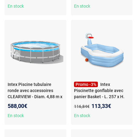
En stock
En stock
Intex Piscine tubulaire
Promo -3%
Intex
ronde avec accessoires
Piscinette gonflable avec
CLEARVIEW - Diam. 4,88 m x
panier Basket - L. 257 x H.
Haut. 1,22 m - Gris
- Intex -
130 cm - Bleu
- Intex -
Nouveau prix :
588,00€
113,33€
Ancien prix :
116,84€
Piscine tubulaire ronde avec
Piscinette gonflable avec
accessoires CLEARVIEW -
panier Basket - L. 257 x H.
En stock
En stock
Diam. 4,88 m x Haut. 1,22 m -
130 cm - Bleu - Design
Gris - Design