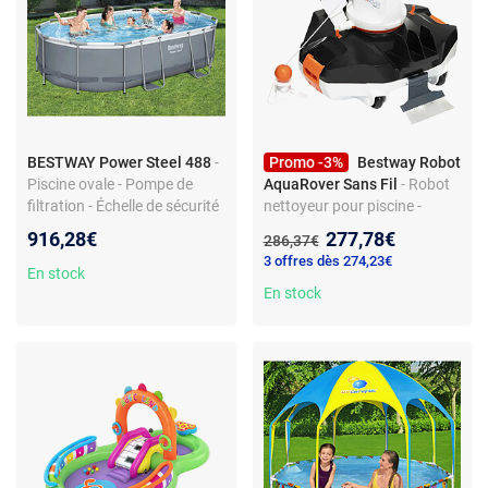
BESTWAY Power Steel 488
-
Promo -3%
Bestway Robot
Piscine ovale - Pompe de
AquaRover Sans Fil
- Robot
filtration - Échelle de sécurité
nettoyeur pour piscine -
Fonctionnement sans fil -
Nouveau prix :
916,28€
277,78€
Ancien prix :
286,37€
Cycle de 90 min - Filtre de 4
3 offres dès 274,23€
litres
En stock
En stock