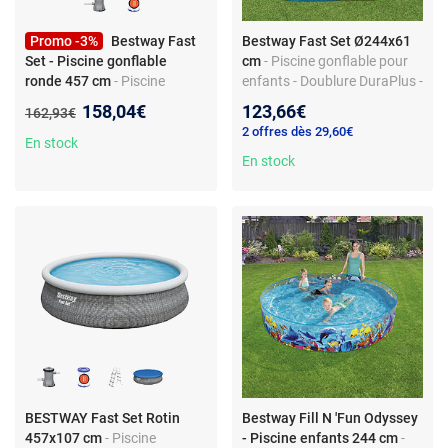
Promo -3%
Bestway Fast
Bestway Fast Set Ø244x61
Set - Piscine gonflable
cm
- Piscine gonflable pour
ronde 457 cm
- Piscine
enfants - Doublure DuraPlus -
autoportante - DuraPlus
Capacité 1 880 L -
Nouveau prix :
158,04€
123,66€
Ancien prix :
162,93€
résistant - Capacité 9677 L -
Installation rapide
2 offres dès 29,60€
Épurateur à cartouche inclus
En stock
En stock
BESTWAY Fast Set Rotin
Bestway Fill N 'Fun Odyssey
457x107 cm
- Piscine
- Piscine enfants 244 cm
-