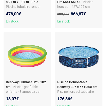
4,27 m x 1,07 m - Bois
-
Pro MAX 5614Z
- Piscine
Piscine tubulaire ronde -
hors-sol - 427x107 cm -
Liner imprimé bois - Filtration
Cadre en acier - Pompe de
Nouveau prix :
478,00€
866,87€
Ancien prix :
893,68€
cartouche - Échelle et bâche
filtration
En stock
En stock
Bestway Summer Set - 102
Piscine Démontable
cm
- Piscine gonflable
Bestway 305 x 66 x 305 cm
-
enfants - 3 anneaux de
Piscine hors sol tubulaire
couleurs - Capacité 62 litres
BESTWAY - Steel Pro12 - 305
18,07€
176,86€
x 66 cm - Ronde