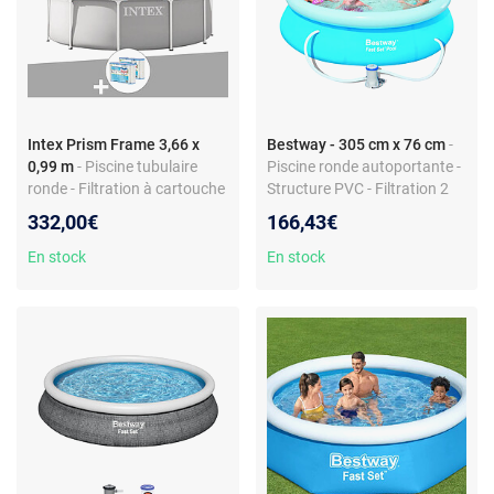
Intex Prism Frame 3,66 x
Bestway - 305 cm x 76 cm
-
0,99 m
- Piscine tubulaire
Piscine ronde autoportante -
ronde - Filtration à cartouche
Structure PVC - Filtration 2
1,7 m³/h - Échelle, tuyaux
m³/h - Montage facile 10 min
332,00€
166,43€
inclus
En stock
En stock