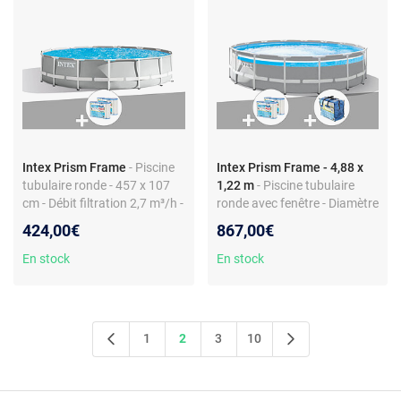
Intex Prism Frame
- Piscine
Intex Prism Frame - 4,88 x
tubulaire ronde - 457 x 107
1,22 m
- Piscine tubulaire
cm - Débit filtration 2,7 m³/h -
ronde avec fenêtre - Diamètre
Capacité 14,6 m³ - Inclus
4,88 m - Pompe 4,4 m³/h -
424,00€
867,00€
échelle - Gris
Accessoires inclus
En stock
En stock
1
2
3
10