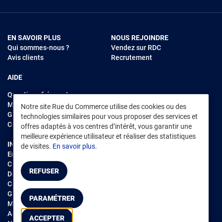
EN SAVOIR PLUS
NOUS REJOINDRE
Qui sommes-nous ?
Vendez sur RDC
Avis clients
Recrutement
AIDE
Questions fréquentes
Modes de règlements
Notre site Rue du Commerce utilise des cookies ou des
Garantie et retours
technologies similaires pour vous proposer des services et
Contacter Rue du Commerce
offres adaptés à vos centres d’intérêt, vous garantir une
meilleure expérience utilisateur et réaliser des statistiques
INFORMATIONS LÉGALES
RENDEZ-VOUS SUR L'APP
de visites.
En savoir plus.
Environnement
CGV
/
CGU Marketplace
REFUSER
Données personnelles
/
Cookies
Gérer mes cookies
PARAMÉTRER
Mentions légales
Accessibilité : non conforme
ACCEPTER