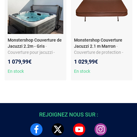
Monstershop Couverture de
Monstershop Couverture
Jacuzzi 2.2m - Gris
-
Jacuzzi 2.1 m Marron
-
Couverture pour jacuzzi -
Couverture de protection -
Isolation thermique - PVC &
Pour Jacuzzi - 2,1 m -
1 079,99€
1 029,99€
Cuir - Gris - 6 poignées
Isolante - Mousse EPS -
Marron
En stock
En stock
REJOIGNEZ NOUS SUR :