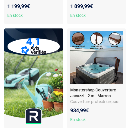
jacuzzi - PVC & cuir - 220 cm -
Finition cuir, pliable - 4
1 199,99€
1 099,99€
Sangles de sécurité
sangles, 6 poignées
En stock
En stock
4,1
Monstershop Couverture
Jacuzzi - 2 m - Marron
-
Couverture protectrice pour
jacuzzi - Isolation EPS - 2 m -
934,99€
Marron
En stock