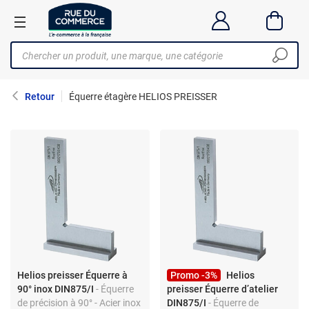
Retour
Équerre étagère HELIOS PREISSER
Helios preisser Équerre à
Promo -3%
Helios
90° inox DIN875/I
- Équerre
preisser Équerre d’atelier
de précision à 90° - Acier inox
DIN875/I
- Équerre de