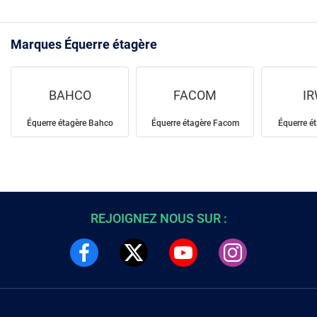
Marques Équerre étagère
BAHCO
FACOM
IR
Équerre étagère Bahco
Équerre étagère Facom
Équerre é
REJOIGNEZ NOUS SUR :