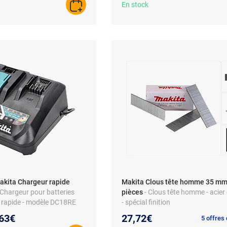
En stock
AJOUTER AU PANIER
akita Chargeur rapide
Makita Clous tête homme 35 mm
 Chargeur pour batteries
pièces
- Clous tête homme - acier
ge rapide - modèle DC18RE
- spécial finition
eau prix :
63€
27,72€
5 offres