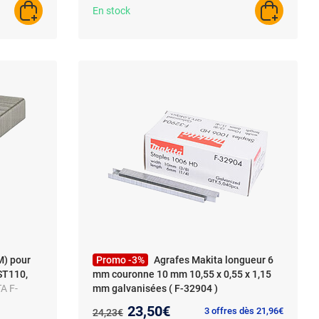
En stock
AJOUTER AU PANIER
AJOUTER A
) pour
Promo -3%
Agrafes Makita longueur 6
ST110,
mm couronne 10 mm 10,55 x 0,55 x 1,15
A F-
mm galvanisées ( F-32904 )
 batterie
Nouveau prix :
23,50€
Ancien prix :
3 offres dès 21,96€
24,23€
 - 2 500