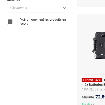
Sélectionner
Voir uniquement les produits en
stock
Promo -32%
+ 2x Batteries 
18V - 2x Batteri
Nouv
72,8
Ancien prix :
107,99€
En stock