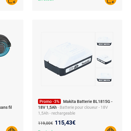
AJOUTER AU PANIER
AJOUTER A
Promo -3%
Makita Batterie BL1815G -
ans fil
18V 1,5Ah
- Batterie pour cloueur - 18V
1,5Ah - rechargeable
Nouveau prix :
115,43€
Ancien prix :
119,00€