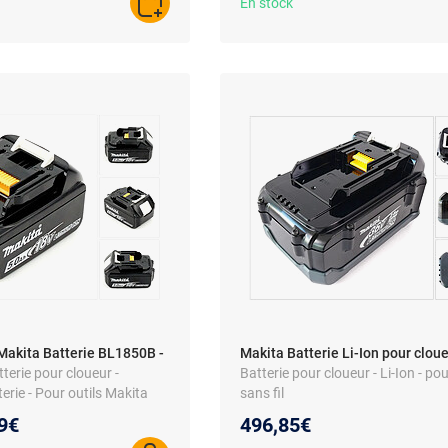
En stock
AJOUTER AU PANIER
Makita Batterie BL1850B -
Makita Batterie Li-Ion pour cloue
tterie pour cloueur -
Batterie pour cloueur - Li-Ion - pou
erie - Pour outils Makita
sans fil
eau prix :
9€
496,85€