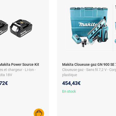
Makita Power Source Kit
Makita Cloueuse gaz GN 900 SE 
ies et chargeur - Li-Ion -
Cloueuse gaz - Sans fil 7,2 V - Cor
ita 18V
plastique
eau prix :
72€
454,43€
En stock
AJOUTER AU PANIER