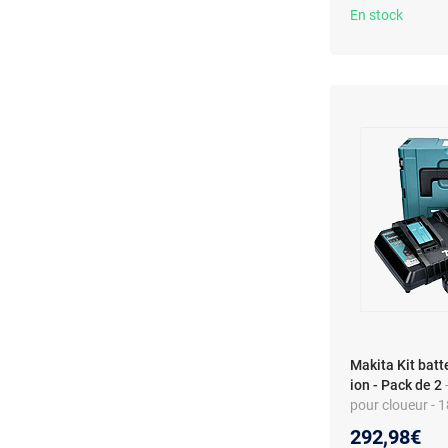
En stock
Makita Kit batt
ion - Pack de 2
pour cloueur - 1
292,98€