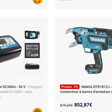
AJOUTER AU PANIER
r DC36RA - 36 V
- Chargeur
Promo -3%
Makita DTR181ZJ -
modèle DC36RA - pour
Connecteur à barres d'armature s
a
Nouveau prix :
852,87€
Ancien prix :
879,25€