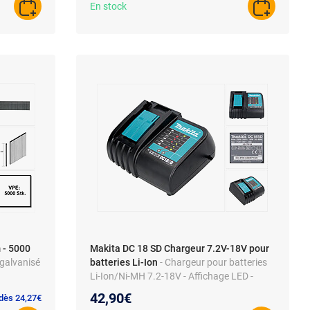
En stock
AJOUTER AU PANIER
AJOUTER A
 - 5000
Makita DC 18 SD Chargeur 7.2V-18V pour
 galvanisé
batteries Li-Ion
- Chargeur pour batteries
Li-Ion/Ni-MH 7.2-18V - Affichage LED -
Temps de charge moyen 60/90/110/130
42,90€
 dès 24,27€
min