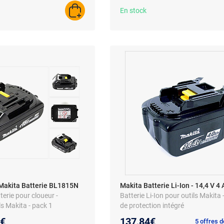
pcs, 10 x 10 mm, acier galvanisé
En stock
AJOUTER AU PANIER
Makita Batterie BL1815N
Makita Batterie Li-Ion - 14,4 V 4 
tterie pour cloueur -
Batterie Li-Ion pour outils Makita
ls Makita - pack 1
de protection intégré
au prix :
0€
137,84€
5 offres 