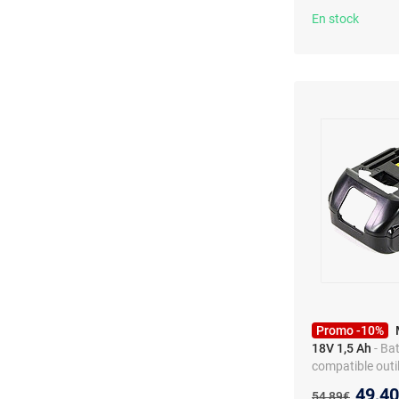
En stock
Promo -10%
18V 1,5 Ah
- Ba
compatible outi
Nouve
49,4
Ancien prix :
54,89€