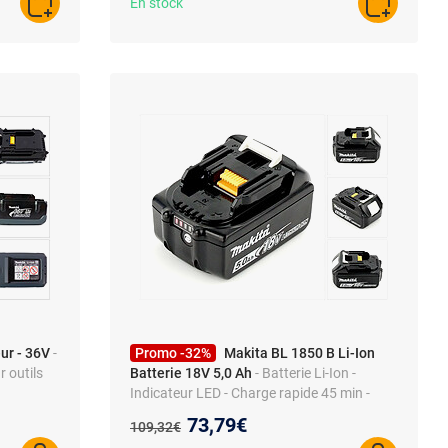
En stock
AJOUTER AU PANIER
AJOUTER A
ur - 36V
-
Promo -32%
Makita BL 1850 B Li-Ion
r outils
Batterie 18V 5,0 Ah
- Batterie Li-Ion -
Indicateur LED - Charge rapide 45 min -
Modèle 197280-8
Nouveau prix :
73,79€
Ancien prix :
109,32€