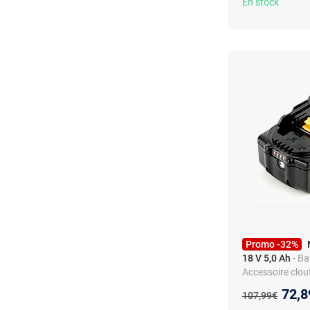
En stock
Promo -32%
18 V 5,0 Ah
- Ba
Accessoire clout
Nouv
72,8
Ancien prix :
107,99€