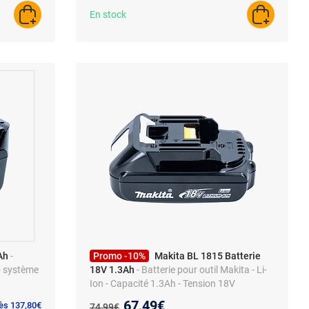
En stock
AJOUTER AU PANIER
AJOUTER A
Ah
-
Promo -10%
Makita BL 1815 Batterie
 - système
18V 1.3Ah
- Batterie pour outil Makita - Li-
Ion - Capacité 1.3Ah - Tension 18V
Nouveau prix :
67,49€
Ancien prix :
dès 137,80€
74,99€