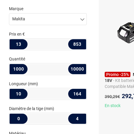
Marque
Makita
Prix
en €
13
853
Quantité
1000
10000
Promo -25%
18V
- Kit batter
Longueur
(mm)
Compatible Mak
10
164
Nouv
292,
Ancien prix :
390,29€
En stock
Diamètre de la tige
(mm)
0
4
Matériau