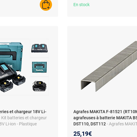
En stock
AJOUTER AU PANIER
eries et chargeur 18V Li-
Agrafes MAKITA F-81521 (RT10M
- Kit batteries et chargeur
agrafeuses à batterie MAKITA B
8V Li-ion - Plastique
DST110, DST112
- Agrafes MAKIT
81521 (RT10M) pour agrafeuses à
25,19€
MAKITA BST110, DST110, DST112