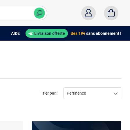
AIDE
Livraison offerte
dès 19€
sans abonnement !
Trier par :
Pertinence