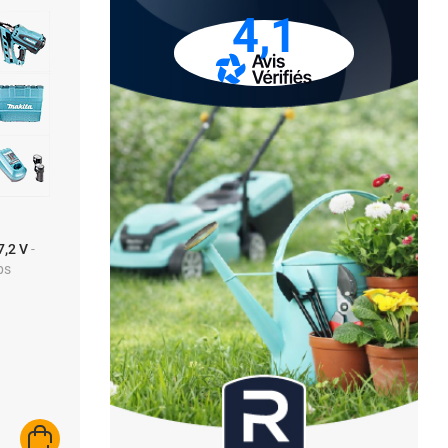
4,1
7,2 V
-
ps
AJOUTER AU PANIER