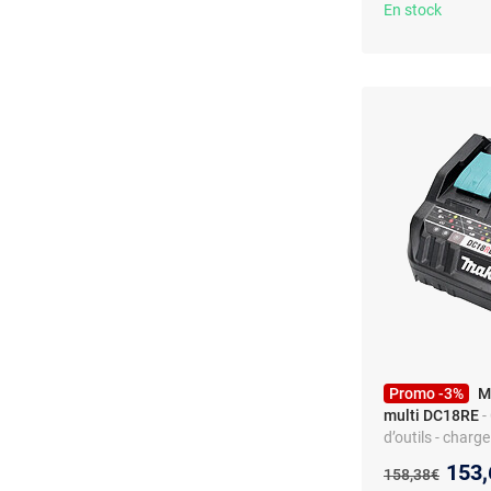
En stock
Promo -3%
M
multi DC18RE
-
d’outils - char
Nouv
153,
Ancien prix :
158,38€