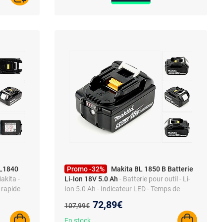
BL1840
Promo -32%
Makita BL 1850 B Batterie
akita -
Li-Ion 18V 5.0 Ah
- Batterie pour outil - Li-
 rapide
Ion 5.0 Ah - Indicateur LED - Temps de
charge 45 min - 18V - Protége courts-
Nouveau prix :
72,89€
Ancien prix :
107,99€
circuits
En stock