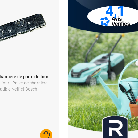
4,1
charnière de porte de four
-
four - Palier de charnière
tible Neff et Bosch -
 - Référence 00051477
AJOUTER AU PANIER