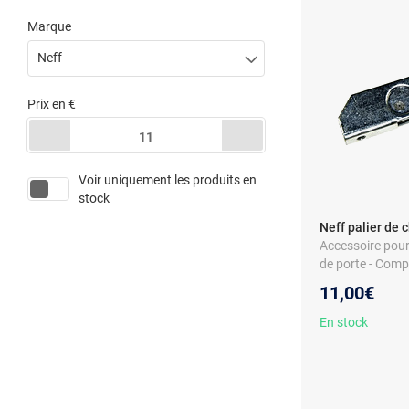
Marque
Neff
Prix
en €
11
Voir uniquement les produits en
stock
Neff palier de 
Accessoire pour 
de porte - Compa
Matériau métal
11,00€
En stock