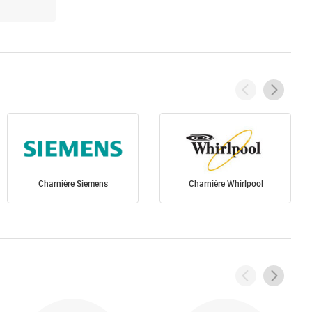
Charnière Siemens
Charnière Whirlpool