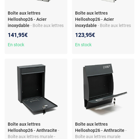
Boîte aux lettres
Boîte aux lettres
Helloshop26 - Acier
Helloshop26 - Acier
inoxydable
- Boîte aux lettres
inoxydable
- Boîte aux lettres
design - Compartiment
design - Compartiment
141,95€
123,95€
journaux - Acier inoxydable -
journaux - Fente 335 x 35
Fente 335 x 35 mm -
mm - Acier inoxydable -
En stock
En stock
Sécurisée
Inclus 2 clés
Boîte aux lettres
Boîte aux lettres
Helloshop26 - Anthracite
-
Helloshop26 - Anthracite
-
Boîte aux lettres murale -
Boîte aux lettres murale