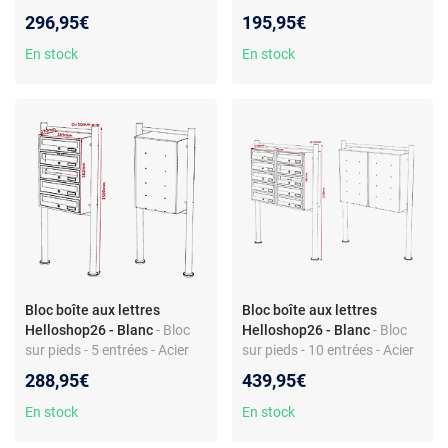
Acier galvanisé - Fente 325 x
galvanisé - Dimensions 354 x
296,95€
195,95€
30 mm - Inclus matériel
385 x 270 mm - Inclus
montage
support
En stock
En stock
Bloc boîte aux lettres
Bloc boîte aux lettres
Helloshop26 - Blanc
- Bloc
Helloshop26 - Blanc
- Bloc
sur pieds - 5 entrées - Acier
sur pieds - 10 entrées - Acier
galvanisé - Dimensions 582 x
galvanisé - Dimensions 582 x
288,95€
439,95€
385 x 270 mm - Inclus
770 x 270 mm - Large fente -
support
Inclus support
En stock
En stock