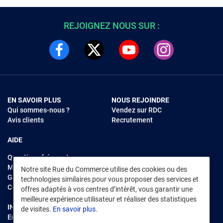
REJOIGNEZ NOUS SUR :
EN SAVOIR PLUS
NOUS REJOINDRE
Qui sommes-nous ?
Vendez sur RDC
Avis clients
Recrutement
AIDE
Questions fréquentes
Modes de règlements
Notre site Rue du Commerce utilise des cookies ou des
Garantie et retours
technologies similaires pour vous proposer des services et
Contacter Rue du Commerce
offres adaptés à vos centres d’intérêt, vous garantir une
meilleure expérience utilisateur et réaliser des statistiques
INFORMATIONS LÉGALES
RENDEZ-VOUS SUR L'APP
de visites.
En savoir plus.
Environnement