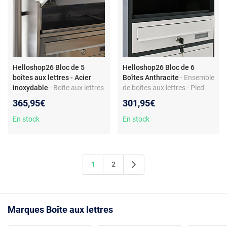
Helloshop26 Bloc de 5
Helloshop26 Bloc de 6
boîtes aux lettres - Acier
Boîtes Anthracite
- Ensemble
inoxydable
- Boîte aux lettres
de boîtes aux lettres - Pied
sur pied - Acier affiné - 5
support - 6 compartiments
365,95€
301,95€
compartiments - Montage
pratique - Couleur argenté
En stock
En stock
1
2
Marques Boîte aux lettres