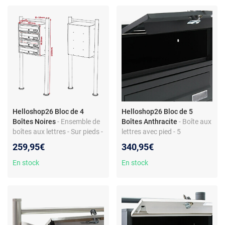
Helloshop26 Bloc de 4
Helloshop26 Bloc de 5
Boîtes Noires
- Ensemble de
Boîtes Anthracite
- Boîte aux
boîtes aux lettres - Sur pieds -
lettres avec pied - 5
Acier noir
compartiments - Acier
259,95€
340,95€
galvanisé
En stock
En stock