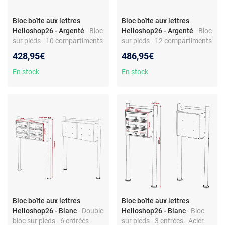
Bloc boîte aux lettres
Bloc boîte aux lettres
Helloshop26 - Argenté
- Bloc
Helloshop26 - Argenté
- Bloc
sur pieds - 10 compartiments
sur pieds - 12 compartiments
- Acier galvanisé - Fente 325
- Acier galvanisé - Fente 325
428,95€
486,95€
x 30 mm - Porte-nom - Inclus
x 30 mm - Inclus support - 2
support
clés
En stock
En stock
Bloc boîte aux lettres
Bloc boîte aux lettres
Helloshop26 - Blanc
- Double
Helloshop26 - Blanc
- Bloc
bloc sur pieds - 6 entrées -
sur pieds - 3 entrées - Acier