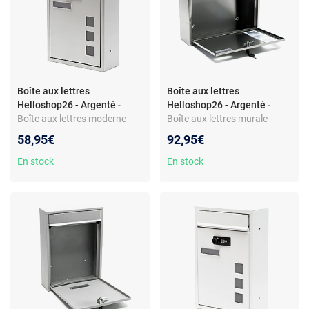
Boîte aux lettres
Boîte aux lettres
Helloshop26 - Argenté
-
Helloshop26 - Argenté
-
Boîte aux lettres moderne -
Boîte aux lettres murale -
Avec serrure à combinaison -
Acier inoxydable - Fente 330
58,95€
92,95€
Acier galvanisé - Dimensions
x 30 mm - Large fente - Inclus
21,5 x 9 x 32 cm
2 clés
En stock
En stock