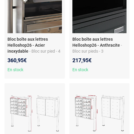
Bloc boîte aux lettres
Bloc boîte aux lettres
Helloshop26 - Acier
Helloshop26 - Anthracite
-
inoxydable
- Bloc sur pied - 4
Bloc sur pieds - 3
compartiments superposés -
compartiments superposés -
360,95€
217,95€
Acier inoxydable - Fente 325
Acier galvanisé - Dimensions
x 30 mm - Large fente - 2 clés
36 x 38,5 x 27 cm - Inclus
En stock
En stock
par compartiment
support