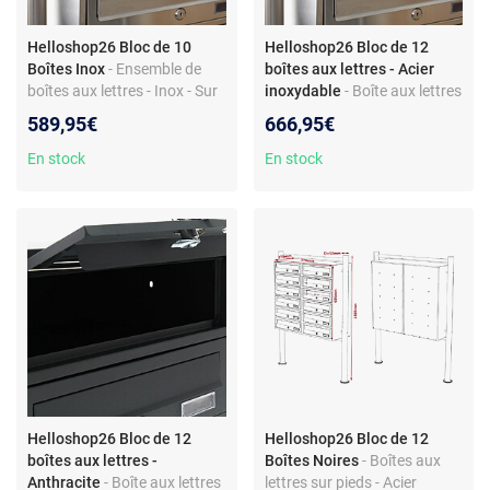
Helloshop26 Bloc de 10
Helloshop26 Bloc de 12
Boîtes Inox
- Ensemble de
boîtes aux lettres - Acier
boîtes aux lettres - Inox - Sur
inoxydable
- Boîte aux lettres
pieds
sur pied - Acier affiné - 12
589,95€
666,95€
compartiments superposés -
Montage simple
En stock
En stock
Helloshop26 Bloc de 12
Helloshop26 Bloc de 12
boîtes aux lettres -
Boîtes Noires
- Boîtes aux
Anthracite
- Boîte aux lettres
lettres sur pieds - Acier