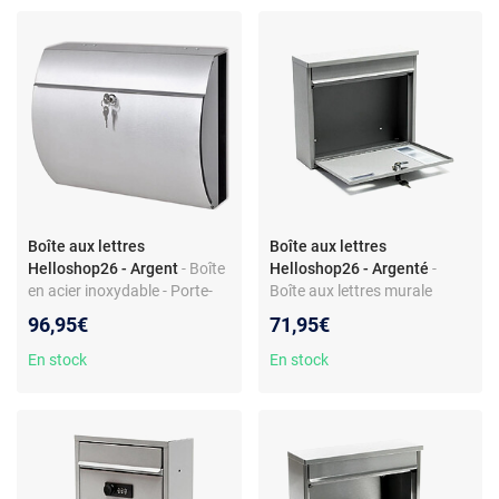
Boîte aux lettres
Boîte aux lettres
Helloshop26 - Argent
- Boîte
Helloshop26 - Argenté
-
en acier inoxydable - Porte-
Boîte aux lettres murale
journal intégré - Dimensions
design - Acier galvanisé -
96,95€
71,95€
37,5 x 13 x 31 cm - Inclus 2
Fente 330 x 30 mm -
clés et accessoires montage
Revêtement poudré - 2 clés
En stock
En stock