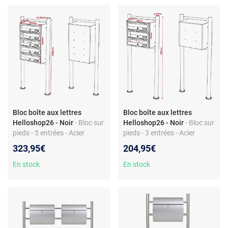
Bloc boîte aux lettres
Bloc boîte aux lettres
Helloshop26 - Noir
- Bloc sur
Helloshop26 - Noir
- Bloc sur
pieds - 5 entrées - Acier
pieds - 3 entrées - Acier
galvanisé - Large fente -
galvanisé - Dimensions 354 x
323,95€
204,95€
Dimensions 582 x 385 x 270
385 x 270 mm - Large fente -
mm - Inclus matériel
Inclus support
En stock
En stock
montage