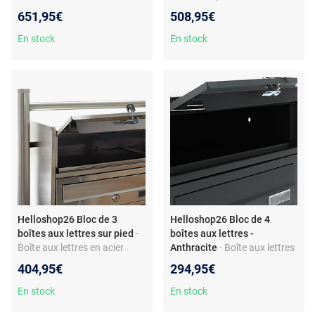
sur pied - Acier galvanisé -
galvanisé - 12
651,95€
508,95€
Compartiments superposés -
compartiments
Dimensions totales: 696 x
En stock
En stock
770 x 270 mm
Helloshop26 Bloc de 3
Helloshop26 Bloc de 4
boîtes aux lettres sur pied
-
boîtes aux lettres -
Boîte aux lettres en acier
Anthracite
- Boîte aux lettres
inoxydable - 3
sur pied - Acier galvanisé - 4
404,95€
294,95€
compartiments superposés -
compartiments - Dimensions:
Montage facile - Couleur
470 x 385 x 270 mm
En stock
En stock
argentée