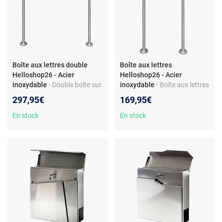
Boîte aux lettres double
Boîte aux lettres
Helloshop26 - Acier
Helloshop26 - Acier
inoxydable
- Double boîte sur
inoxydable
- Boîte aux lettres
pieds - 120 cm - Acier
sur pieds - 120 cm - Acier
297,95€
169,95€
inoxydable - Inclus 2 portes-
inoxydable - Porte-journal
journaux - 4 clés
intégré - Inclus 2 clés
En stock
En stock