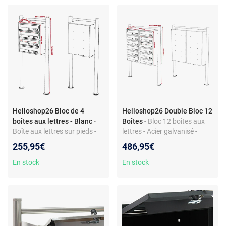
Helloshop26 Bloc de 4
Helloshop26 Double Bloc 12
boîtes aux lettres - Blanc
-
Boîtes
- Bloc 12 boîtes aux
Boîte aux lettres sur pieds -
lettres - Acier galvanisé -
Acier galvanisé - 4 entrées -
Support de pieds - Montage
255,95€
486,95€
Montage pratique -
simple - Couleur blanche
Dimensions: 468 x 385 x 270
En stock
En stock
mm