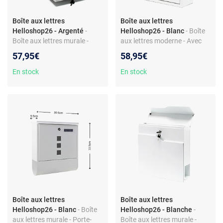
Boîte aux lettres
Boîte aux lettres
Helloshop26 - Argenté
-
Helloshop26 - Blanc
- Boîte
Boîte aux lettres murale -
aux lettres moderne - Avec
Large fente - Acier galvanisé -
serrure à combinaison - Acier
57,95€
58,95€
Dimensions 21,5 x 9 x 32 cm -
galvanisé - Dimensions 21,5 x
Porte-nom
9 x 32 cm - Porte-nom
En stock
En stock
Boîte aux lettres
Boîte aux lettres
Helloshop26 - Blanc
- Boîte
Helloshop26 - Blanche
-
aux lettres murale - Porte-
Boîte aux lettres murale -