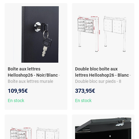
Boîte aux lettres
Double bloc boîte aux
Helloshop26 - Noir/Blanc
-
lettres Helloshop26 - Blanc
-
Boîte aux lettres murale
Double bloc sur pieds - 8
moderne - Design bicolore -
compartiments - Acier
109,95€
373,95€
Acier galvanisé - Fente large
galvanisé - Fente 325 x 30
pour DIN-A4 - Verrouillable
mm - Inclus support - 2 clés
En stock
En stock
par compartiment