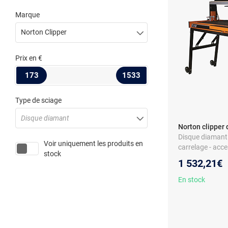
Marque
Norton Clipper
Prix
en €
173
1533
Type de sciage
Disque diamant
Norton clipper
Disque diamant 
Voir uniquement les produits en
carrelage - acc
stock
1 532,21€
En stock