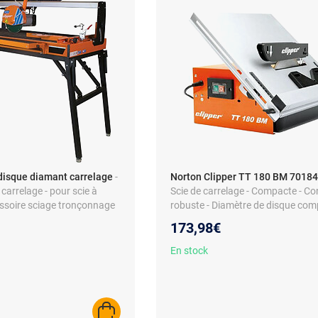
 disque diamant carrelage
-
Norton Clipper TT 180 BM 7018
carrelage - pour scie à
Scie de carrelage - Compacte - C
essoire sciage tronçonnage
robuste - Diamètre de disque comp
180 mm
173,98€
En stock
AJOUTER AU PANIER