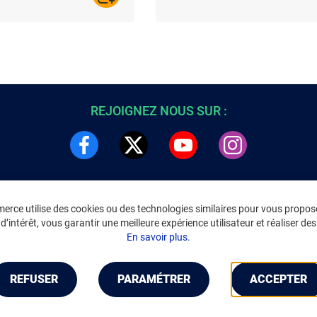
REJOIGNEZ NOUS SUR :
rce utilise des cookies ou des technologies similaires pour vous propose
DRE
INFORMATIONS LÉGALES
’intérêt, vous garantir une meilleure expérience utilisateur et réaliser des 
C
Environnement
En savoir plus.
CGV
/
CGU Marketplace
Données personnelles
/
Cookies
Gérer mes cookies
REFUSER
PARAMÉTRER
ACCEPTER
Mentions légales
Accessibilité : non conforme
Notice d'accessibilité