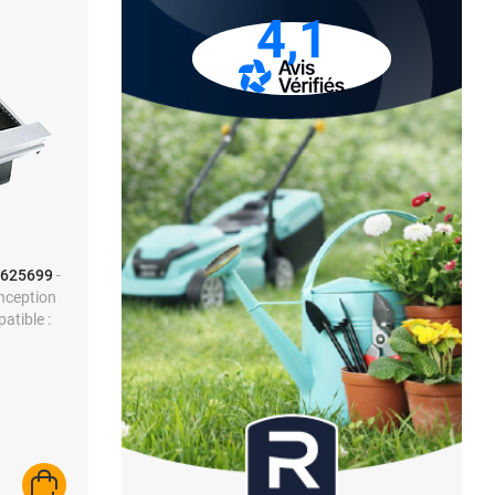
4,1
4625699
-
onception
atible :
AJOUTER AU PANIER