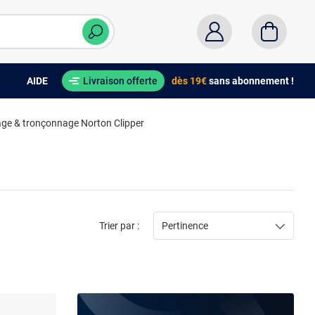
AIDE
Livraison offerte
dès 19€
sans abonnement !
age & tronçonnage Norton Clipper
Trier par :
Pertinence