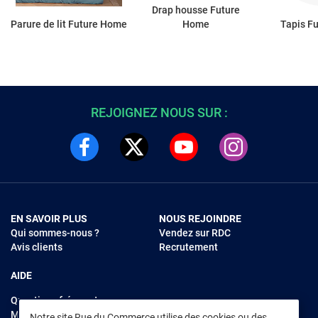
Drap housse Future
Parure de lit Future Home
Home
Tapis F
REJOIGNEZ NOUS SUR :
EN SAVOIR PLUS
NOUS REJOINDRE
Qui sommes-nous ?
Vendez sur RDC
Avis clients
Recrutement
AIDE
Questions fréquentes
Modes de règlements
Notre site Rue du Commerce utilise des cookies ou des