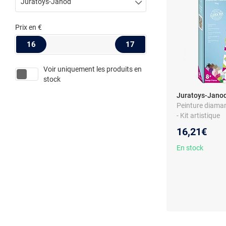
Juratoys-Janod
Prix
en €
16
17
Voir uniquement les produits en
stock
Juratoys-Janod
Peinture diaman
- Kit artistique
16,21€
En stock