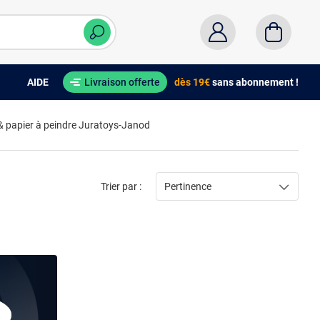
AIDE
Livraison offerte
dès 19€
sans abonnement !
 & papier à peindre Juratoys-Janod
Trier par :
Pertinence