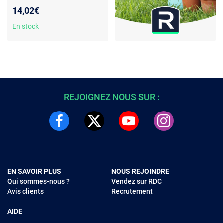
stable - Connecteurs vissés -
14,02€
Couleur blanche
En stock
REJOIGNEZ NOUS SUR :
EN SAVOIR PLUS
NOUS REJOINDRE
Qui sommes-nous ?
Vendez sur RDC
Avis clients
Recrutement
AIDE