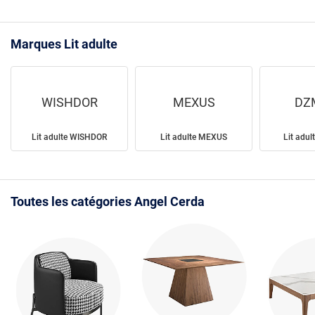
Marques Lit adulte
WISHDOR
MEXUS
DZ
Lit adulte WISHDOR
Lit adulte MEXUS
Lit adu
Toutes les catégories Angel Cerda