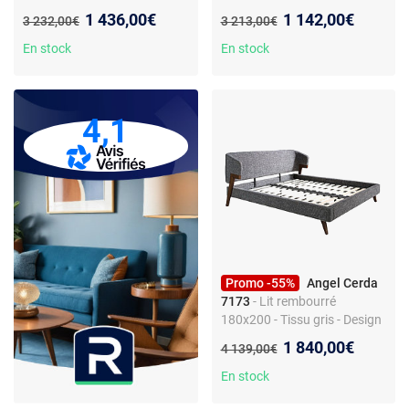
7169 Angel Cerda
coussins - Cadre bois de pin -
Nouveau prix :
Nouveau prix :
1 436,00€
1 142,00€
Ancien prix :
Ancien prix :
3 232,00€
3 213,00€
Tête de lit incluse
En stock
En stock
4,1
Promo -55%
Angel Cerda
7173
- Lit rembourré
180x200 - Tissu gris - Design
moderne avec pieds en bois
Nouveau prix :
1 840,00€
Ancien prix :
4 139,00€
plaqué noyer
En stock