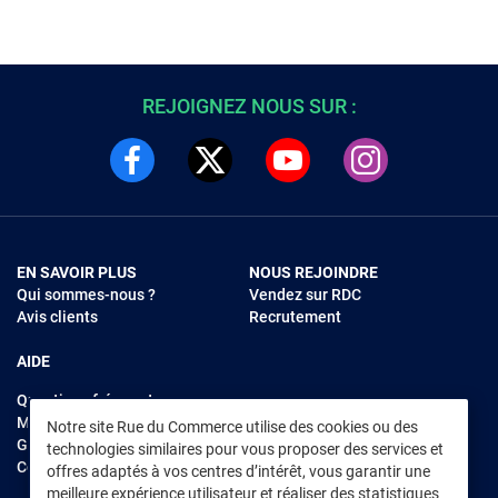
REJOIGNEZ NOUS SUR :
EN SAVOIR PLUS
NOUS REJOINDRE
Qui sommes-nous ?
Vendez sur RDC
Avis clients
Recrutement
AIDE
Questions fréquentes
Modes de règlements
Notre site Rue du Commerce utilise des cookies ou des
Garantie et retours
technologies similaires pour vous proposer des services et
Contacter Rue du Commerce
offres adaptés à vos centres d’intérêt, vous garantir une
meilleure expérience utilisateur et réaliser des statistiques