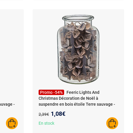
Promo -54%
Feeric Lights And
Christmas Décoration de Noël à
auvage -
suspendre en bois étoile Terre sauvage -
-
Gris
- Féérie Lights & Christmas -
Nouveau prix :
1,08€
Ancien prix :
2,39€
n bois
Décoration de Noël à suspendre en bois
gn
étoile Terre sauvage - Gris - Design
En stock
AJOUTER AU PANIER
AJOUTER A