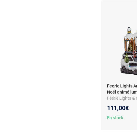
Feeric Lights A
Noël animé lum
Féérie Lights & 
animé lumineux R
111,00€
En stock