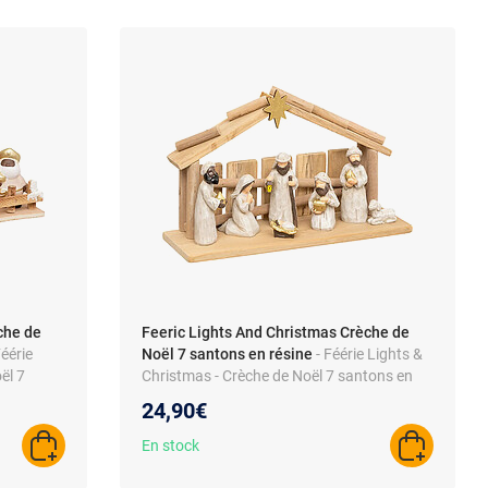
che de
Feeric Lights And Christmas Crèche de
Féérie
Noël 7 santons en résine
- Féérie Lights &
ël 7
Christmas - Crèche de Noël 7 santons en
résine - Moderne
24,90€
En stock
AJOUTER AU PANIER
AJOUTER A