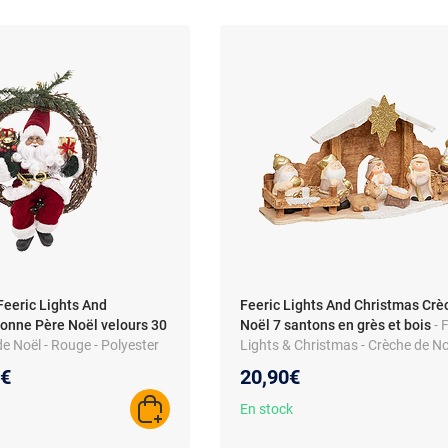
Feeric Lights And
Feeric Lights And Christmas Crè
onne Père Noël velours 30
Noël 7 santons en grès et bois
- 
e Noël - Rouge - Polyester
Lights & Christmas - Crèche de No
 - Dimensions 28.6 x 9 x
santons en grès et bois - Moderne
au prix :
9€
20,90€
En stock
AJOUTER AU PANIER