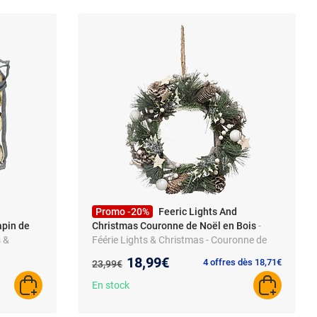
Promo -20%
Feeric Lights And
apin de
Christmas Couronne de Noël en Bois
-
s &
Féérie Lights & Christmas - Couronne de
apin de
noël à suspendre en bois avec boules et
Nouveau prix :
18,99€
Ancien prix :
4 offres dès 18,71€
23,99€
pommes de pin - Diamètre 32 cm - Vert,
Blanc et Marron - Design
En stock
AJOUTER AU PANIER
AJOUTER A