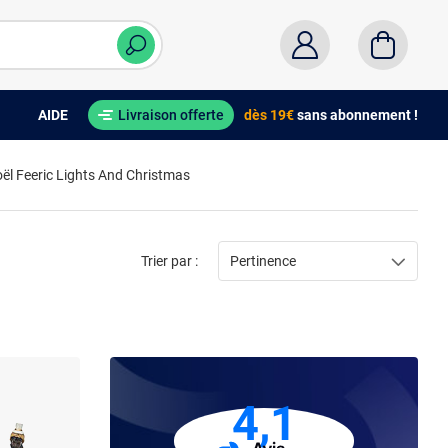
AIDE
Livraison offerte
dès 19€
sans abonnement !
ël Feeric Lights And Christmas
Trier par :
Pertinence
4,1