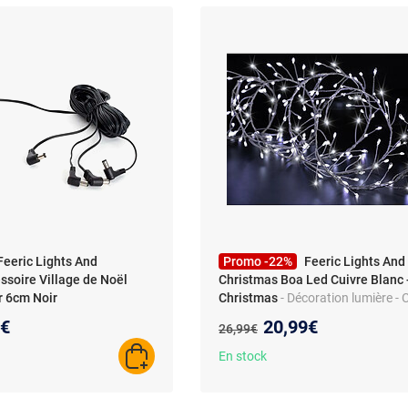
Feeric Lights And
Promo -22%
Feeric Lights And
ssoire Village de Noël
Christmas Boa Led Cuivre Blanc 
 6cm Noir
Christmas
- Décoration lumière - C
400 LED - 5 m
au prix :
Nouveau prix :
9€
20,99€
Ancien prix :
26,99€
En stock
AJOUTER AU PANIER