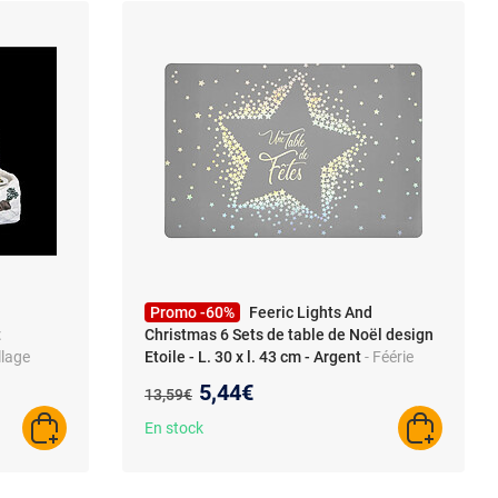
Promo -60%
Feeric Lights And
t
Christmas 6 Sets de table de Noël design
llage
Etoile - L. 30 x l. 43 cm - Argent
- Féérie
 x 21,5 x
Lights & Christmas - 6 Sets de table de Noël
Nouveau prix :
5,44€
Ancien prix :
13,59€
design Etoile - L. 30 x l. 43 cm - Argent -
Design
En stock
AJOUTER AU PANIER
AJOUTER A