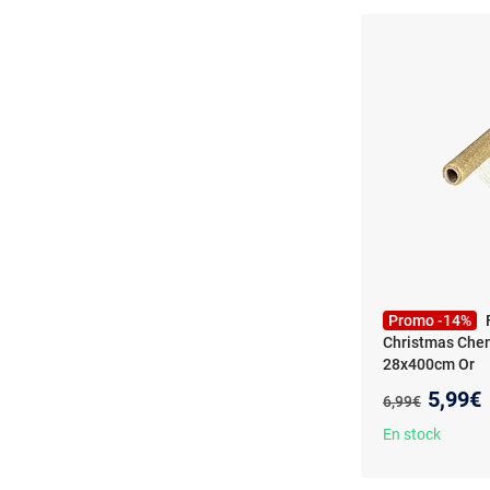
Promo -14%
Christmas Che
28x400cm Or
Nouvea
5,99€
Ancien prix :
6,99€
En stock