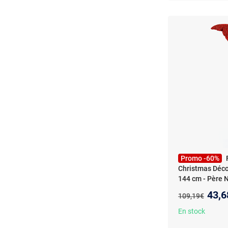
Promo -60%
Christmas Déco
144 cm - Père 
Christmas - Déc
Nouv
43,6
Ancien prix :
109,19€
144 cm - Père N
En stock