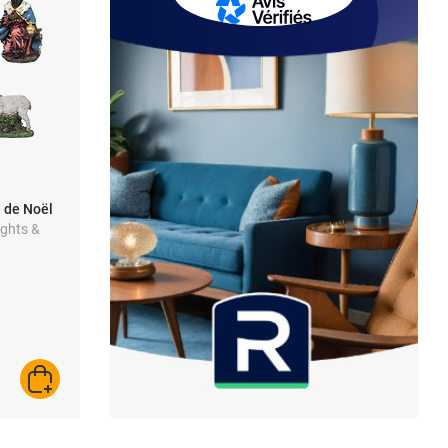
 de Noël
ights &
e de Noël
AJOUTER AU PANIER