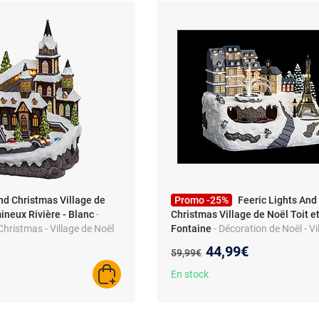
nd Christmas Village de
Promo -25%
Feeric Lights And
ineux Rivière - Blanc
-
Christmas Village de Noël Toit e
Christmas - Village de Noël
Fontaine
- Décoration de Noël - Vi
ivière - Blanc - Classique
lumineux - 36 LED - Polyrésine - 30
Nouveau prix :
44,99€
Ancien prix :
59,99€
23 cm
En stock
AJOUTER AU PANIER