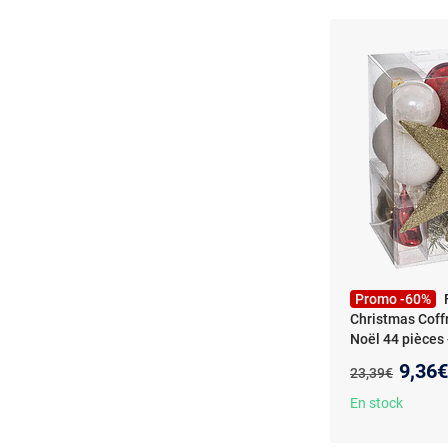
Promo -60%
Christmas Coff
Noël 44 pièces 
Doré
- Féérie L
Nouve
9,36€
Ancien prix :
23,39€
Décoration sapin
Rouge, Blanc et
En stock