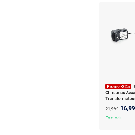
Promo -22%
Christmas Acce
Transformateur
Nouve
16,9
Ancien prix :
21,99€
En stock