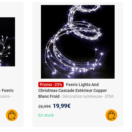
Promo -25%
Feeric Lights And
- Feeric
Christmas Cascade Extérieur Copper
uivre -
Blanc Froid
- Décoration lumineuse - Effet
cascade - Blanc froid
Nouveau prix :
19,99€
Ancien prix :
26,99€
En stock
AJOUTER AU PANIER
AJOUTER A