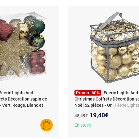
Feeric Lights And
Promo -60%
Feeric Lights And
rets Décoration sapin de
Christmas Coffrets Décoration s
- Vert, Rouge, Blanc et
Noël 52 pièces - Or
- Féérie Light
ights & Christmas - Coffrets
Christmas - Coffrets Décoration s
au prix :
Nouveau prix :
19,40€
Ancien prix :
48,49€
 de Noël 44 pièces - Vert,
Noël 52 pièces - Or - Design
 Doré - Design
En stock
AJOUTER AU PANIER