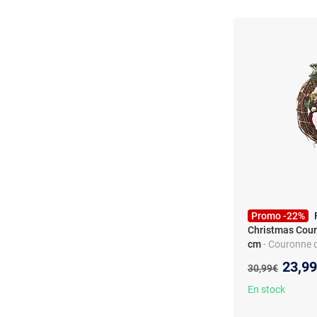
Promo -22%
Christmas Cour
cm
- Couronne d
durable et léger
Nouve
23,9
Ancien prix :
30,99€
39.7 cm
En stock