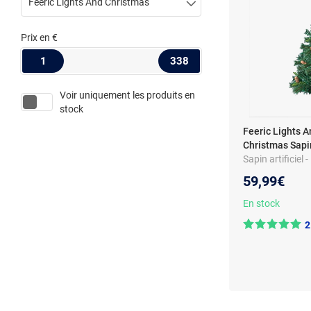
Feeric Lights And Christmas
Prix
en €
1
338
Voir uniquement les produits en
stock
Feeric Lights A
Christmas Sapi
Sapin artificiel
59,99€
En stock
2