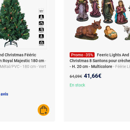
nd Christmas Fééric
Promo -35%
Feeric Lights And
n Royal Majestic 180 cm
-
Christmas 8 Santons pour crèche
 - Métal/PVC - 180 cm - Vert
- H. 20 cm - Multicolore
- Féérie L
Christmas - 8 Santons pour crèch
Nouveau prix :
41,66€
Ancien prix :
64,09€
- H. 20 cm - Multicolore - Design
En stock
 avis
AJOUTER AU PANIER