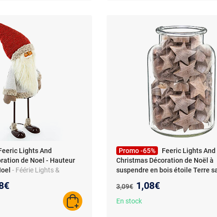
Feeric Lights And
Promo -65%
Feeric Lights And
ration de Noel - Hauteur
Christmas Décoration de Noël à
Noel
- Féérie Lights &
suspendre en bois étoile Terre s
oration de Noel - Hauteur
Beige
- Féérie Lights & Christmas 
eau prix :
Nouveau prix :
8€
1,08€
Ancien prix :
3,09€
oel - Nature
Décoration de Noël à suspendre e
étoile Terre sauvage - Beige - Desi
En stock
AJOUTER AU PANIER