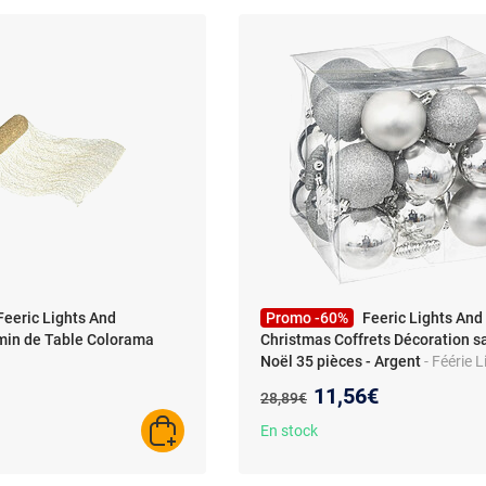
Feeric Lights And
Promo -60%
Feeric Lights And
min de Table Colorama
Christmas Coffrets Décoration s
Noël 35 pièces - Argent
- Féérie 
Christmas - Coffrets Décoration s
u prix :
Nouveau prix :
11,56€
Ancien prix :
28,89€
Noël 35 pièces - Argent - Design
En stock
AJOUTER AU PANIER