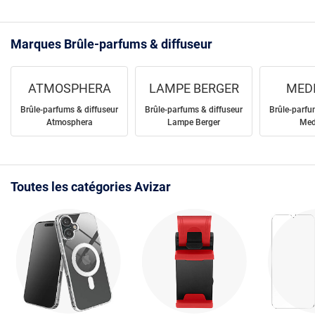
Marques Brûle-parfums & diffuseur
ATMOSPHERA
LAMPE BERGER
MED
Brûle-parfums & diffuseur
Brûle-parfums & diffuseur
Brûle-parfu
Atmosphera
Lampe Berger
Med
Toutes les catégories Avizar