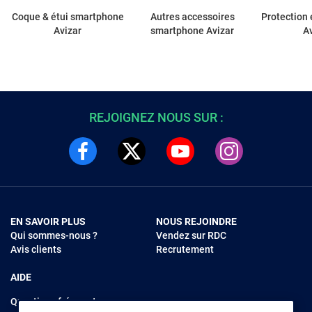
Coque & étui smartphone
Autres accessoires
Protection 
Avizar
smartphone Avizar
A
REJOIGNEZ NOUS SUR :
EN SAVOIR PLUS
NOUS REJOINDRE
Qui sommes-nous ?
Vendez sur RDC
Avis clients
Recrutement
AIDE
Questions fréquentes